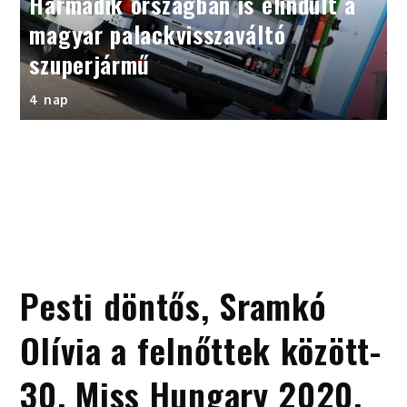
Harmadik országban is elindult a
magyar palackvisszaváltó
szuperjármű
4 nap
Pesti döntős, Sramkó
Olívia a felnőttek között-
30. Miss Hungary 2020.