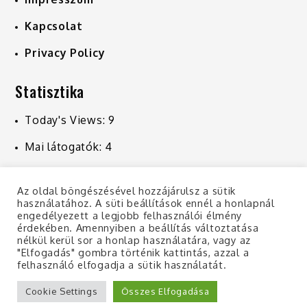
Kapcsolat
Privacy Policy
Statisztika
Today's Views:
9
Mai látogatók:
4
Last 7 Days Views:
223
Az oldal böngészésével hozzájárulsz a sütik
Last 30 Days Views:
1 020
használatához. A süti beállítások ennél a honlapnál
engedélyezett a legjobb felhasználói élmény
Last 365 Days Views:
10 902
érdekében. Amennyiben a beállítás változtatása
nélkül kerül sor a honlap használatára, vagy az
"Elfogadás" gombra történik kattintás, azzal a
felhasználó elfogadja a sütik használatát.
Copyright © 2019 | All Rights Reserved
Cookie Settings
Összes Elfogadása
Shark Magazine by
Shark Themes