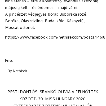
kínálatában – erre a következő levendula szezonig,
májusig kell – és érdemes – majd várni.
A pincészet védjegyes borai: Buboréka rozé,
Boróka, Olaszrizling, Budai zöld, Kéknyelű,
Muscat ottonel.
https://www.facebook.com/nethirekcom/posts/1461
Friss
- By
Nethirek
Bejegyzés
PESTI DÖNTŐS, SRAMKÓ OLÍVIA A FELNŐTTEK
KÖZÖTT- 30. MISS HUNGARY 2020.