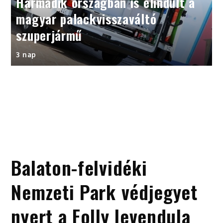
Harmadik országban is elindult a
magyar palackvisszaváltó
szuperjármű
3 nap
Balaton-felvidéki
Nemzeti Park védjegyet
nyert a Folly levendula