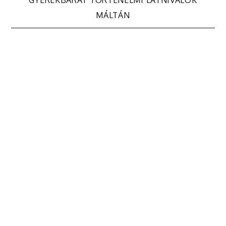
navigáció
GYEREKBARÁT TÖRTÉNELMI LÁTNIVALÓK
MÁLTÁN