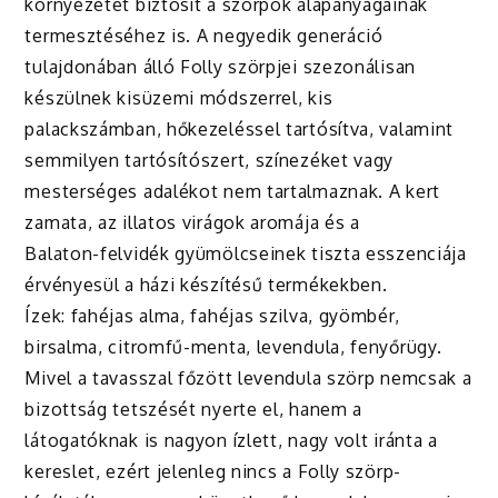
környezetet biztosít a szörpök alapanyagainak
termesztéséhez is. A negyedik generáció
tulajdonában álló Folly szörpjei szezonálisan
készülnek kisüzemi módszerrel, kis
palackszámban, hőkezeléssel tartósítva, valamint
semmilyen tartósítószert, színezéket vagy
mesterséges adalékot nem tartalmaznak. A kert
zamata, az illatos virágok aromája és a
Balaton-felvidék gyümölcseinek tiszta esszenciája
érvényesül a házi készítésű termékekben.
Ízek: fahéjas alma, fahéjas szilva, gyömbér,
birsalma, citromfű-menta, levendula, fenyőrügy.
Mivel a tavasszal főzött levendula szörp nemcsak a
bizottság tetszését nyerte el, hanem a
látogatóknak is nagyon ízlett, nagy volt iránta a
kereslet, ezért jelenleg nincs a Folly szörp-