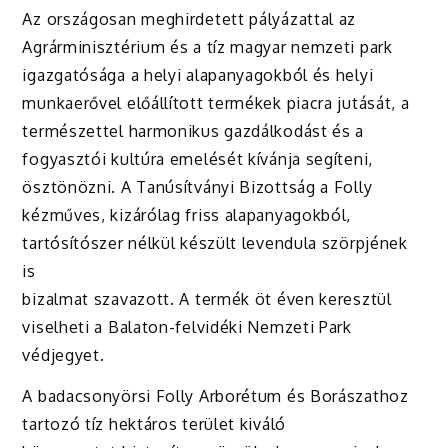
Az országosan meghirdetett pályázattal az
Agrárminisztérium és a tíz magyar nemzeti park
igazgatósága a helyi alapanyagokból és helyi
munkaerővel előállított termékek piacra jutását, a
természettel harmonikus gazdálkodást és a
fogyasztói kultúra emelését kívánja segíteni,
ösztönözni. A Tanúsítványi Bizottság a Folly
kézműves, kizárólag friss alapanyagokból,
tartósítószer nélkül készült levendula szörpjének
is
bizalmat szavazott. A termék öt éven keresztül
viselheti a Balaton-felvidéki Nemzeti Park
védjegyet.
A badacsonyörsi Folly Arborétum és Borászathoz
tartozó tíz hektáros terület kiváló