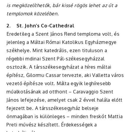
is megközelíthetők, bár kissé rögös lehet az út a
templomok közelében.
2.
St. John’s Co-Cathedral
Eredetileg a Szent János Rend temploma volt, és
jelenleg a Máltai Római Katolikus Egyházmegye
székhelye. Mint katedrális, ezen tituluson a
régebbi mdinai Szent Pál-székesegyházzal
osztozik. A társszékesegyházat a híres máltai
építész, Ġilormu Cassar tervezte, aki Valletta város
vezető építésze volt. Málta egyik leghíresebb
műalkotásának ad otthont – Caravaggio Szent
János lefejezése, amelyet csak 2 évvel halála előtt
fejezett be. A társszékesegyház belseje
önmagában is különleges – minden freskót Mattia
Preti művész készített. Érdekességek a