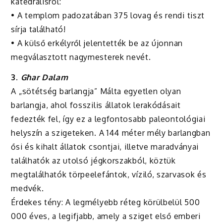
katedrálisról:
• A templom padozatában 375 lovag és rendi tiszt
sírja található!
• A külső erkélyről jelentették be az újonnan
megválasztott nagymesterek nevét.
3.
Għar Dalam
A „sötétség barlangja” Málta egyetlen olyan
barlangja, ahol fosszilis állatok lerakódásait
fedezték fel, így ez a legfontosabb paleontológiai
helyszín a szigeteken. A 144 méter mély barlangban
ősi és kihalt állatok csontjai, illetve maradványai
találhatók az utolsó jégkorszakból, köztük
megtalálhatók törpeelefántok, víziló, szarvasok és
medvék.
Érdekes tény: A legmélyebb réteg körülbelül 500
000 éves, a legifjabb, amely a sziget első emberi