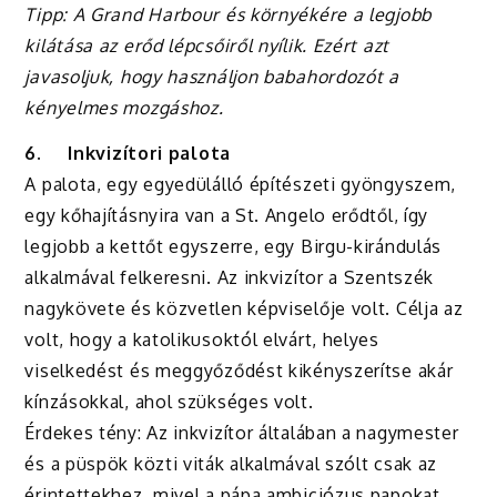
Tipp: A Grand Harbour és környékére a legjobb
kilátása az erőd lépcsőiről nyílik. Ezért azt
javasoljuk, hogy használjon babahordozót a
kényelmes mozgáshoz.
6.
Inkvizítori palota
A palota, egy egyedülálló építészeti gyöngyszem,
egy kőhajításnyira van a St. Angelo erődtől, így
legjobb a kettőt egyszerre, egy Birgu-kirándulás
alkalmával felkeresni. Az inkvizítor a Szentszék
nagykövete és közvetlen képviselője volt. Célja az
volt, hogy a katolikusoktól elvárt, helyes
viselkedést és meggyőződést kikényszerítse akár
kínzásokkal, ahol szükséges volt.
Érdekes tény: Az inkvizítor általában a nagymester
és a püspök közti viták alkalmával szólt csak az
érintettekhez, mivel a pápa ambiciózus papokat