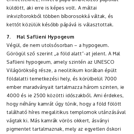
küldött, aki erre is képes volt. A máltai
inkvizítorokból többen bíborosokká váltak, és
kettőt közülük később pápává is választottak.
7.
Ħal Saflieni Hypogeum
Végül, de nem utolsósorban – a hypogeum.
Görögül szó szerint „a föld alatt”-at jelent. A Ħal
Saflieni hypogeum, amely szintén az UNESCO
Világörökség része, a neolitikum korában épült
földalatti temetkezési hely, és körülbelül 7000
ember maradványait tartalmazza három szinten, ie
4000 és ie 2500 közötti időszakból. Ami érdekes,
hogy néhány kamrát úgy tűnik, hogy a föld fölött
található híres megalitikus templomok utánzásával
vágtak ki. Más kamrák vörös okkert, ásványi
pigmentet tartalmaznak, mely az egyetlen őskori