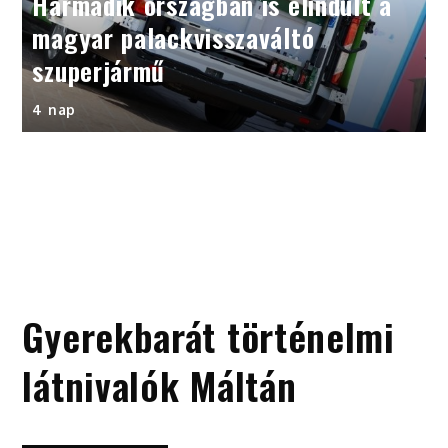
Harmadik országban is elindult a
magyar palackvisszaváltó
szuperjármű
4 nap
Gyerekbarát történelmi
látnivalók Máltán