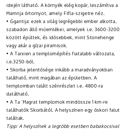
idején látható. A környék elég kopár, leszámítva a
Ħamrija őrtornyot, amely Fifla-szigetre néz.
• Ġgantija: ezek a világ legrégebbi ember alkotta,
szabadon álló műemlékei, amelyek i.e. 3600-3200
között épültek, és idősebbek, mint Stonehenge
vagy akár a gízai piramisok.
• A Tarxien a templomépítés fiatalabb változata,
i.e.3250-ből.
• Skorba jelentősége inkább a maradványokban
található, mint magában az épületben. A
templomban talált szénrészlet i.e. 4800-ra
datálható.
• A Ta ’Ħagrat templomok mindössze 1 km-re
találhatók Skorbától. A helyszínen egy őskori falut
találtak.
Tipp: A helyszínek a legtöbb esetben babakocsival