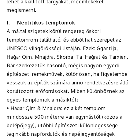
lehet a kiállított tárgyakat, műemlékeket
megismerni.
1.
Neolitikus templomok
A máltai szigetek körül rengeteg őskori
templomrom található, és ebből hat szerepel az
UNESCO világörökségi listáján. Ezek: Ġgantija,
Ħaġar Qim, Mnajdra, Skorba, Ta ’Ħaġrat és Tarxien.
Bár szerkezetük hasonló, mégis nagyon egyedi
építészeti remekművek, különösen, ha figyelembe
vesszük az építők számára anno rendelkezésre álló
korlátozott erőforrásokat. Miben különböznek az
egyes templomok a másiktól?
• Ħaġar Qim & Mnajdra: ez a két templom
mindössze 500 méterre van egymástól (közös a
belépőjegy), utóbbi építészeti különlegessége
leginkább napfordulók és napéjegyenlőségek