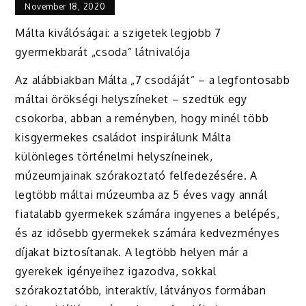
November 18, 2020
Málta kiválóságai: a szigetek legjobb 7
gyermekbarát „csoda” látnivalója
Az alábbiakban Málta „7 csodáját” – a legfontosabb
máltai örökségi helyszíneket – szedtük egy
csokorba, abban a reményben, hogy minél több
kisgyermekes családot inspirálunk Málta
különleges történelmi helyszíneinek,
múzeumjainak szórakoztató felfedezésére. A
legtöbb máltai múzeumba az 5 éves vagy annál
fiatalabb gyermekek számára ingyenes a belépés,
és az idősebb gyermekek számára kedvezményes
díjakat biztosítanak. A legtöbb helyen már a
gyerekek igényeihez igazodva, sokkal
szórakoztatóbb, interaktív, látványos formában