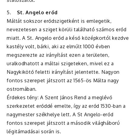
státuszától.
5.
St. Angelo
erőd
Máltát sokszor erődszigetként is emlegetik,
nevezetesen a sziget körüli található számos erőd
miatt. A St. Angelo erőd a késő középkortól kezdve
kastély volt, bárki, aki az elmúlt 1000 évben
megszerezte az irányítást ezen a területen,
uralkodhatott a máltai szigeteken, mivel ez a
Nagykikötő feletti irányítást jelentette. Nagyon
fontos szerepet játszott az 1565-ös Málta nagy
ostromában.
Érdekes tény: A Szent János Rend a meglévő
szerkezetet erőddé emelte, így az erőd 1530-ban a
nagymester székhelye lett. A St Angelo-erőd
fontos szerepet játszott a második világháború
légitámadásai során is.