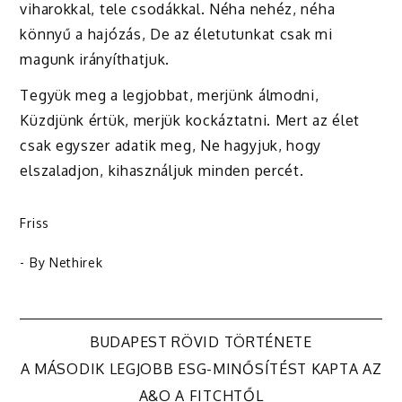
viharokkal, tele csodákkal. Néha nehéz, néha
könnyű a hajózás, De az életutunkat csak mi
magunk irányíthatjuk.
Tegyük meg a legjobbat, merjünk álmodni,
Küzdjünk értük, merjük kockáztatni. Mert az élet
csak egyszer adatik meg, Ne hagyjuk, hogy
elszaladjon, kihasználjuk minden percét.
Friss
- By
Nethirek
Bejegyzés
BUDAPEST RÖVID TÖRTÉNETE
A MÁSODIK LEGJOBB ESG-MINŐSÍTÉST KAPTA AZ
navigáció
A&O A FITCHTŐL