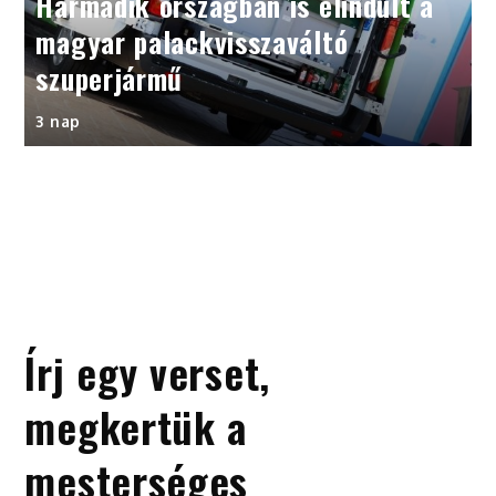
Harmadik országban is elindult a
magyar palackvisszaváltó
szuperjármű
3 nap
Írj egy verset,
megkertük a
mesterséges