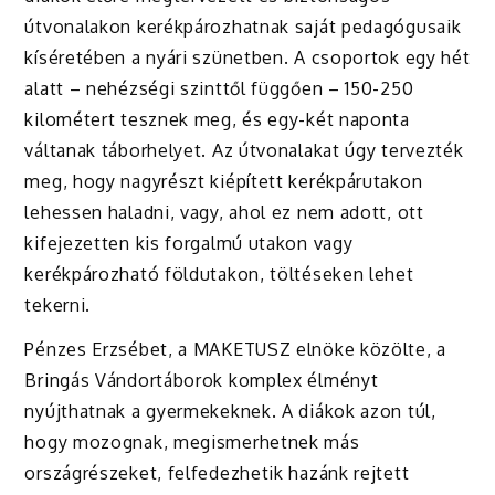
útvonalakon kerékpározhatnak saját pedagógusaik
kíséretében a nyári szünetben. A csoportok egy hét
alatt – nehézségi szinttől függően – 150-250
kilométert tesznek meg, és egy-két naponta
váltanak táborhelyet. Az útvonalakat úgy tervezték
meg, hogy nagyrészt kiépített kerékpárutakon
lehessen haladni, vagy, ahol ez nem adott, ott
kifejezetten kis forgalmú utakon vagy
kerékpározható földutakon, töltéseken lehet
tekerni.
Pénzes Erzsébet, a MAKETUSZ elnöke közölte, a
Bringás Vándortáborok komplex élményt
nyújthatnak a gyermekeknek. A diákok azon túl,
hogy mozognak, megismerhetnek más
országrészeket, felfedezhetik hazánk rejtett