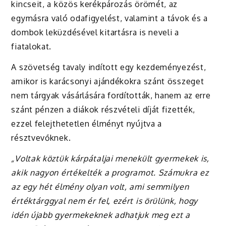
kincseit, a közös kerékpározás örömét, az
egymásra való odafigyelést, valamint a távok és a
dombok leküzdésével kitartásra is neveli a
fiatalokat.
A szövetség tavaly indított egy kezdeményezést,
amikor is karácsonyi ajándékokra szánt összeget
nem tárgyak vásárlására fordították, hanem az erre
szánt pénzen a diákok részvételi díját fizették,
ezzel felejthetetlen élményt nyújtva a
résztvevőknek.
„Voltak köztük kárpátaljai menekült gyermekek is,
akik nagyon értékelték a programot. Számukra ez
az egy hét élmény olyan volt, ami semmilyen
értéktárggyal nem ér fel, ezért is örülünk, hogy
idén újabb gyermekeknek adhatjuk meg ezt a