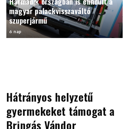
Harmadik országban is elindult a
magyar palackvisszaváltó
szuperjármű
6 nap
Hátrányos helyzetű
gyermekeket támogat a
Bringás Vándor