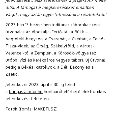
jelentkezését, akik szeretnének a projektünk mellé
állni. A támogatói megkereséseket emailben
várjuk, hogy aztán egyeztethessünk a részletekről.”
2023-ban 13 helyszínen indítanak táborokat: régi
útvonalak az Alpokalja-Fertő-táj, a Bükk –
Aggteleki-hegység, a Cserehát, a Cserhát, a Felső-
Tisza-vidék, az Őrség, Székelyföld, a Vértes-
Velencei-tó, a Zemplén, a Körösök-völgye (ez
utóbbi vízi és kerékpáros vegyes tábor), új útvonal
pedig a Békési kastélyok, a Déli Bakony és a
Zselic.
Jelentkezni 2023. április 30-ig lehet,
a
bringasvandor.hu
honlapról elérhető elektronikus
jelentkezési felületen.
Fotók (forrás:
MAKETUSZ
)