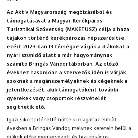
Az Aktív Magyarország megbízásából és
támogatásával a Magyar Kerékpáros
Turisztikai Szövetség (MAKETUSZ) célja a hazai
tájakon történő kerékpározás népszerűsítse,
ezért 2023-ban 13 térségbe várják a diákokat a
nyári szünidő alatt a már hagyománynak
számító Bringás Vándortáborban. Az előző
évekhez hasonlóan a szervezők idén is várják
azoknak a magánszemélyeknek és cégeknek a
jelentkezését, akik támogatóként további
gyerekek vagy csoportok részvételét
segíthetik elő.
Igazi sikertörténetté nőtte ki magát az elmúlt
években a Bringás Vándor, melynek keretein belül a
diákok előre megtervezett és biztonságos