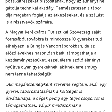
pótalkatrészeket biztosítanak, hogy az élményt ne
gátolja technikai akadály. Természetesen a tábor
díja magában foglalja az étkezéseket, és a szállást
is a résztvevők számára.
A Magyar Kerékpáros Turisztikai Szövetség saját
forrásából továbbra is mindössze 10 gyereket tud
elhelyezni a Bringás Vándortáborokban, de az
előző évekhez hasonlóan bárki támogathatja a
kezdeményezésüket, ezzel életre szóló élményt
nyújtva olyan gyerekeknek, akiknek erre amúgy
nem lenne lehetőségük:
„Aki magánszemélyként szeretne segíteni, akár egy
gyerek táboroztatásának a költségét is
átvállalhatja, a cégek pedig egy teljes csoportot is
támogathatnak. Várjuk mindazoknak a