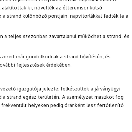
alakítottak ki, növelték az étteremsor külső
k a strand különböző pontjain, napvitorlákkal fedték le a
n a teljes szezonban zavartalanul működhet a strand, és
 szerint már gondolkodnak a strand bővítésén, és
 további fejlesztések érdekében.
ezető igazgatója jelezte: felkészültek a járványügyi
nd a strand egész területén. A személyzet maszkot fog
 a frekventált helyeken pedig óránként lesz fertőtlenítő