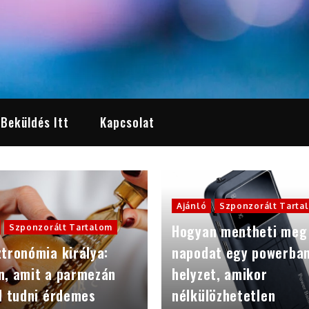
 Beküldés Itt
Kapcsolat
Ajánló
Szponzorált Tarta
Hogyan mentheti meg
Szponzorált Tartalom
tronómia királya:
napodat egy powerba
n, amit a parmezán
helyzet, amikor
l tudni érdemes
nélkülözhetetlen