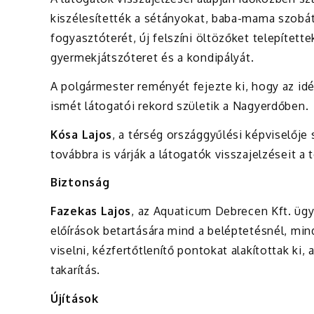
kiszélesítették a sétányokat, baba-mama szobát 
fogyasztóterét, új felszíni öltözőket telepítette
gyermekjátszóteret és a kondipályát.
A polgármester reményét fejezte ki, hogy az idé
ismét látogatói rekord születik a Nagyerdőben.
Kósa Lajos
, a térség országgyűlési képviselője
továbbra is várják a látogatók visszajelzéseit a
Biztonság
Fazekas Lajos
, az Aquaticum Debrecen Kft. ügyv
előírások betartására mind a beléptetésnél, mi
viselni, kézfertőtlenítő pontokat alakítottak ki,
takarítás.
Újítások