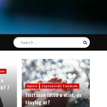
Search
Search
for:
lom
 a
nk? 7
Ajánló
Szponzorált Tartalom
Tisztának látod a vizet, de
tényleg az?