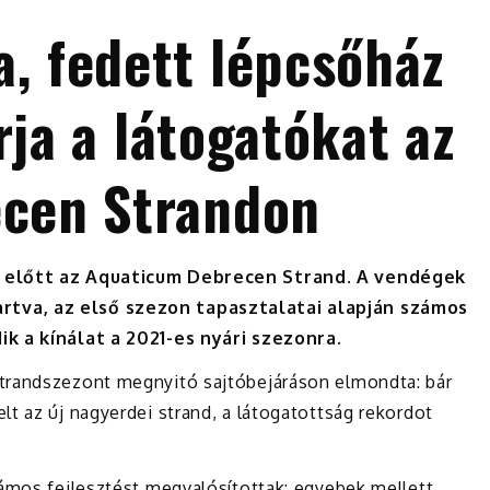
, fedett lépcsőház
rja a látogatókat az
cen Strandon
k előtt az Aquaticum Debrecen Strand. A vendégek
tva, az első szezon tapasztalatai alapján számos
ik a kínálat a 2021-es nyári szezonra.
strandszezont megnyitó sajtóbejáráson elmondta: bár
t az új nagyerdei strand, a látogatottság rekordot
zámos fejlesztést megvalósítottak: egyebek mellett