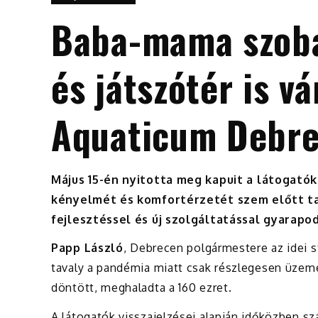
Baba-mama szoba
és játszótér is vá
Aquaticum Debre
Május 15-én nyitotta meg kapuit a látogató
kényelmét és komfortérzetét szem előtt tar
fejlesztéssel és új szolgáltatással gyarapod
Papp László
, Debrecen polgármestere az idei 
tavaly a pandémia miatt csak részlegesen üzemel
döntött, meghaladta a 160 ezret.
A látogatók visszajelzései alapján időközben s