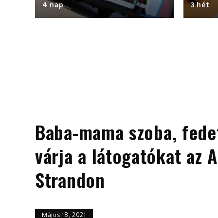
4 nap
3 hét
Baba-mama szoba, fedet
várja a látogatókat az
Strandon
Május 18, 2021