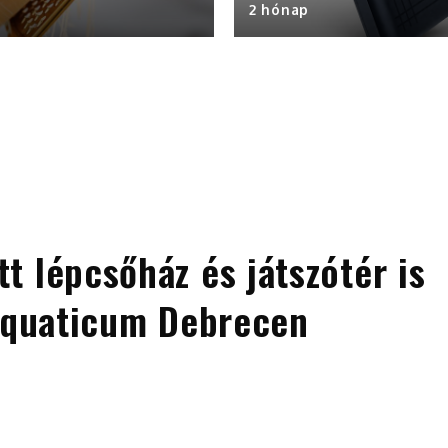
2 hónap
t lépcsőház és játszótér is
 Aquaticum Debrecen