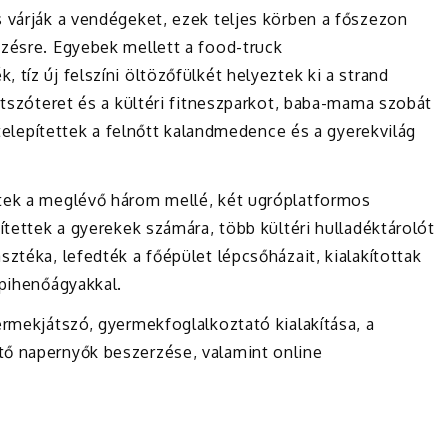
 várják a vendégeket, ezek teljes körben a főszezon
ezésre. Egyebek mellett a food-truck
tíz új felszíni öltözőfülkét helyeztek ki a strand
játszóteret és a kültéri fitneszparkot, baba-mama szobát
t telepítettek a felnőtt kalandmedence és a gyerekvilág
ttek a meglévő három mellé, két ugróplatformos
ítettek a gyerekek számára, több kültéri hulladéktárolót
ztéka, lefedték a főépület lépcsőházait, kialakítottak
 pihenőágyakkal.
ermekjátszó, gyermekfoglalkoztató kialakítása, a
tő napernyők beszerzése, valamint online