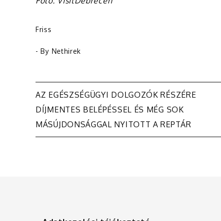
Fotó: VisitDebrecen
Friss
- By
Nethirek
Bejegyzés
AZ EGÉSZSÉGÜGYI DOLGOZÓK RÉSZÉRE
DÍJMENTES BELÉPÉSSEL ÉS MÉG SOK
navigáció
MÁSÚJDONSÁGGAL NYITOTT A REPTÁR