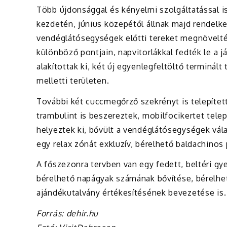
Több újdonsággal és kényelmi szolgáltatással is
kezdetén, június közepétől állnak majd rendelk
vendéglátósegységek előtti tereket megnövelték, 
különböző pontjain, napvitorlákkal fedték le a 
alakítottak ki, két új egyenlegfeltöltő terminál
melletti területen.
További két cuccmegőrző szekrényt is telepíte
trambulint is beszereztek, mobilfocikertet telep
helyeztek ki, bővült a vendéglátósegységek válas
egy relax zónát exkluzív, bérelhető baldachinos
A főszezonra tervben van egy fedett, beltéri gy
bérelhető napágyak számának bővítése, bérelhe
ajándékutalvány értékesítésének bevezetése is.
Forrás: dehir.hu