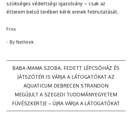
szükséges védettségi igazolvány – csak az
étterem belső terében kérik ennek felmutatását.
Friss
- By
Nethirek
Bejegyzés
BABA-MAMA SZOBA, FEDETT LÉPCSŐHÁZ ÉS
JÁTSZÓTÉR IS VÁRJA A LÁTOGATÓKAT AZ
navigáció
AQUATICUM DEBRECEN STRANDON
MEGÚJULT A SZEGEDI TUDOMÁNYEGYETEM
FÜVÉSZKERTJE – ÚJRA VÁRJA A LÁTOGATÓKAT