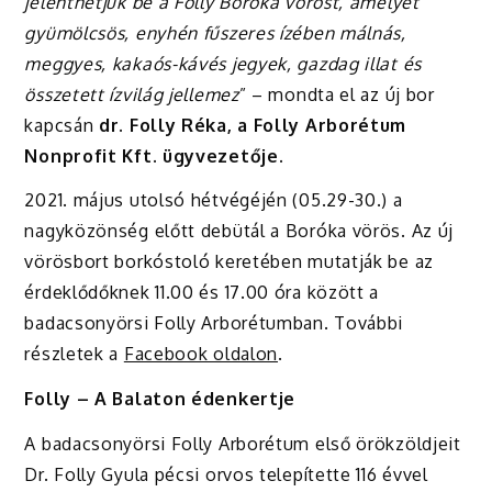
jelenthetjük be a Folly Boróka vöröst, amelyet
gyümölcsös, enyhén fűszeres ízében málnás,
meggyes, kakaós-kávés jegyek, gazdag illat és
összetett ízvilág jellemez
” – mondta el az új bor
kapcsán
dr. Folly Réka,
a Folly Arborétum
Nonprofit Kft. ügyvezetője.
2021. május utolsó hétvégéjén (05.29-30.) a
nagyközönség előtt debütál a Boróka vörös. Az új
vörösbort borkóstoló keretében mutatják be az
érdeklődőknek 11.00 és 17.00 óra között a
badacsonyörsi Folly Arborétumban. További
részletek a
Facebook oldalon
.
Folly – A Balaton édenkertje
A badacsonyörsi Folly Arborétum első örökzöldjeit
Dr. Folly Gyula pécsi orvos telepítette 116 évvel