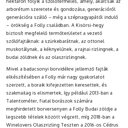
hektáron folyik a szőlőtermelés, amely, akárcsak az
arborétum szeretete és gondozása, generációról
generációra szálló – még a szépnagyapától induló
– örökség a Folly családban. A Kisörsi-hegy
biztosít megfelelő termőterületet a vezető
szőlőfajtáknak: a szürkebarátnak, az ottonel
muskotálynak, a kéknyelűnek, a rajnai rizlingnek, a
budai zöldnek és az olaszrizlingnek.
Mivel a badacsonyi borvidékre jellemző fajták
elkészítésében a Folly már nagy gyakorlatot
szerzett, a boraik kifejezetten keresettek, és
szakmailag is elismertek, így például 2013-ban a
Talentométer, fiatal borászok számára
meghirdetett borversenyen a Folly Budai zöldje a
legszebb tételek között végzett, míg 2018-ban a
Winelovers Olaszrizling Teszten a 2016-os Cédrus