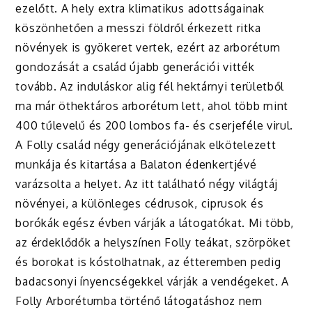
ezelőtt. A hely extra klimatikus adottságainak
köszönhetően a messzi földről érkezett ritka
növények is gyökeret vertek, ezért az arborétum
gondozását a család újabb generációi vitték
tovább. Az induláskor alig fél hektárnyi területből
ma már öthektáros arborétum lett, ahol több mint
400 tűlevelű és 200 lombos fa- és cserjeféle virul.
A Folly család négy generációjának elkötelezett
munkája és kitartása a Balaton édenkertjévé
varázsolta a helyet. Az itt található négy világtáj
növényei, a különleges cédrusok, ciprusok és
borókák egész évben várják a látogatókat. Mi több,
az érdeklődők a helyszínen Folly teákat, szörpöket
és borokat is kóstolhatnak, az étteremben pedig
badacsonyi ínyencségekkel várják a vendégeket. A
Folly Arborétumba történő látogatáshoz nem