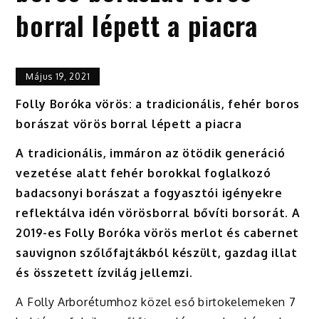
borral lépett a piacra
Május 19, 2021
Folly Boróka vörös: a tradicionális, fehér boros
borászat vörös borral lépett a piacra
A tradicionális, immáron az ötödik generáció
vezetése alatt fehér borokkal foglalkozó
badacsonyi borászat a fogyasztói igényekre
reflektálva idén vörösborral bővíti borsorát. A
2019-es Folly Boróka vörös merlot és cabernet
sauvignon szőlőfajtákból készült, gazdag illat
és összetett ízvilág jellemzi.
A Folly Arborétumhoz közel eső birtokelemeken 7