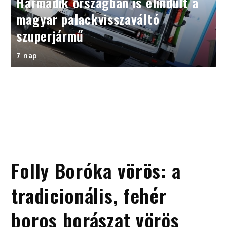
Harmadik országban is elindult a
magyar palackvisszaváltó
szuperjármű
7 nap
Folly Boróka vörös: a
tradicionális, fehér
boros borászat vörös