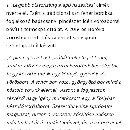
a „
Legjobb olaszrizling alapú házasítás”
címét
nyerte el. Ezért a tradicionálisan fehér borokkal
foglalkozó badacsonyi pincészet idén vörösborral
bővíti a termékpalettáját. A 2019-es Boróka
vörösbor merlot és cabernet sauvignon
szőlőfajtákból készült.
„
A piaci igényeknek próbáltunk eleget tenni,
amikor 2019 év elején arról kezdtünk beszélgetni,
hogy készíthetnénk egy könnyű, gyümölcsös
vörösbort. A fehér bor, rozé, gyöngyöző bor mind a
kóstoló sorunk elemei, viszont a fogyasztók
részéről nagy igény mutatkozott egy, a Follyban
készülő vörösborra. Szerettük volna kipróbálni
magunkat, hiszen a vörösbor készítése egészen
más technikát és tudást igényel, és most örömmel