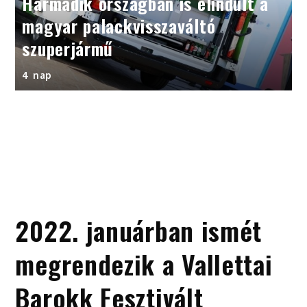
Harmadik országban is elindult a
magyar palackvisszaváltó
szuperjármű
4 nap
2022. januárban ismét
megrendezik a Vallettai
Barokk Fesztivált