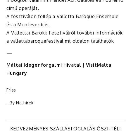
Moogtól, valamint Händel Aci, Galatea és Polifemo
című operáját.
A fesztiválon fellép a Valletta Baroque Ensemble
és a Monteverdi is.
A Vallettai Barokk Fesztiválról további információk
a
vallettabaroquefestival.mt
oldalon találhatók
—
Máltai Idegenforgalmi Hivatal | VisitMalta
Hungary
Friss
- By
Nethirek
KEDVEZMÉNYES SZÁLLÁSFOGLALÁS ŐSZI-TÉLI