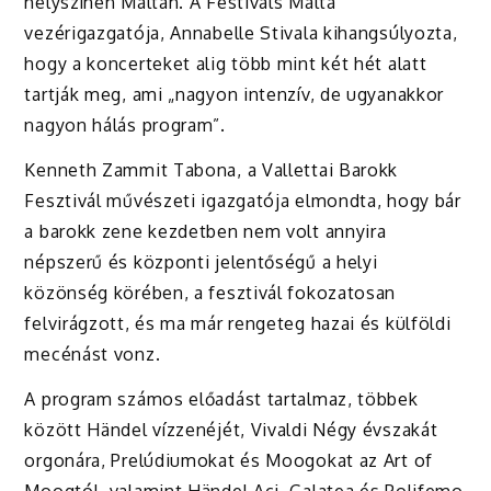
helyszínen Máltán. A Festivals Malta
vezérigazgatója, Annabelle Stivala kihangsúlyozta,
hogy a koncerteket alig több mint két hét alatt
tartják meg, ami „nagyon intenzív, de ugyanakkor
nagyon hálás program”.
Kenneth Zammit Tabona, a Vallettai Barokk
Fesztivál művészeti igazgatója elmondta, hogy bár
a barokk zene kezdetben nem volt annyira
népszerű és központi jelentőségű a helyi
közönség körében, a fesztivál fokozatosan
felvirágzott, és ma már rengeteg hazai és külföldi
mecénást vonz.
A program számos előadást tartalmaz, többek
között Händel vízzenéjét, Vivaldi Négy évszakát
orgonára, Prelúdiumokat és Moogokat az Art of