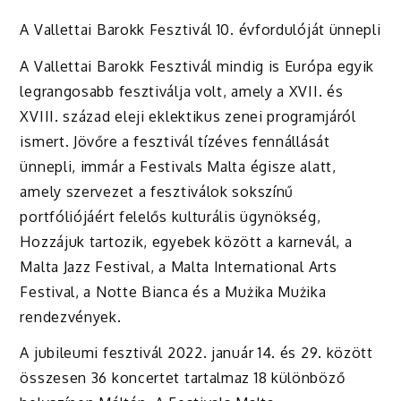
A Vallettai Barokk Fesztivál 10. évfordulóját ünnepli
A Vallettai Barokk Fesztivál mindig is Európa egyik
legrangosabb fesztiválja volt, amely a XVII. és
XVIII. század eleji eklektikus zenei programjáról
ismert. Jövőre a fesztivál tízéves fennállását
ünnepli, immár a Festivals Malta égisze alatt,
amely szervezet a fesztiválok sokszínű
portfóliójáért felelős kulturális ügynökség,
Hozzájuk tartozik, egyebek között a karnevál, a
Malta Jazz Festival, a Malta International Arts
Festival, a Notte Bianca és a Mużika Mużika
rendezvények.
A jubileumi fesztivál 2022. január 14. és 29. között
összesen 36 koncertet tartalmaz 18 különböző