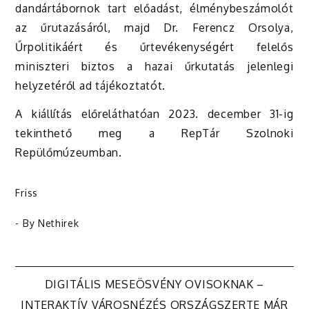
dandártábornok tart előadást, élménybeszámolót
az űrutazásáról, majd Dr. Ferencz Orsolya,
Űrpolitikáért és űrtevékenységért felelős
miniszteri biztos a hazai űrkutatás jelenlegi
helyzetéről ad tájékoztatót.
A kiállítás előreláthatóan 2023. december 31-ig
tekinthető meg a RepTár Szolnoki
Repülőmúzeumban.
Friss
- By
Nethirek
Bejegyzés
DIGITÁLIS MESEÖSVÉNY OVISOKNAK –
INTERAKTÍV VÁROSNÉZÉS ORSZÁGSZERTE MÁR