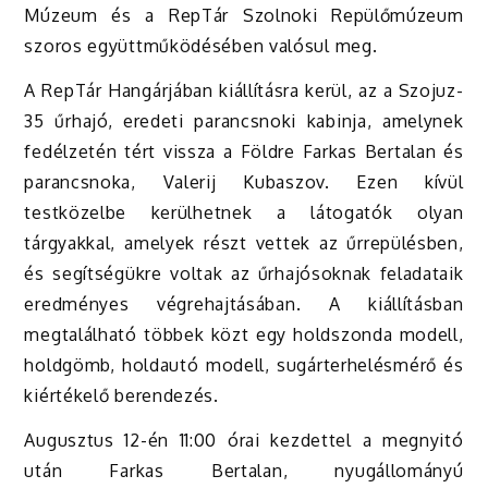
Múzeum és a RepTár Szolnoki Repülőmúzeum
szoros együttműködésében valósul meg.
A RepTár Hangárjában kiállításra kerül, az a Szojuz-
35 űrhajó, eredeti parancsnoki kabinja, amelynek
fedélzetén tért vissza a Földre Farkas Bertalan és
parancsnoka, Valerij Kubaszov. Ezen kívül
testközelbe kerülhetnek a látogatók olyan
tárgyakkal, amelyek részt vettek az űrrepülésben,
és segítségükre voltak az űrhajósoknak feladataik
eredményes végrehajtásában. A kiállításban
megtalálható többek közt egy holdszonda modell,
holdgömb, holdautó modell, sugárterhelésmérő és
kiértékelő berendezés.
Augusztus 12-én 11:00 órai kezdettel a megnyitó
után Farkas Bertalan, nyugállományú