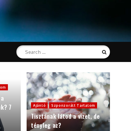
Search
Search
for:
lom
 a
nk? 7
Ajánló
Szponzorált Tartalom
Tisztának látod a vizet, de
tényleg az?