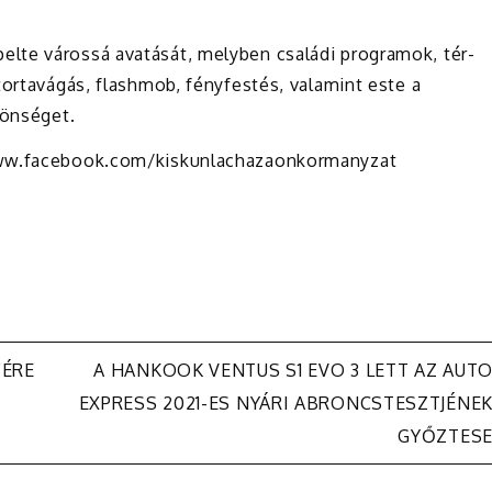
lte várossá avatását, melyben családi programok, tér-
tortavágás, flashmob, fényfestés, valamint este a
zönséget.
/www.facebook.com/kiskunlachazaonkormanyzat
FÉRE
A HANKOOK VENTUS S1 EVO 3 LETT AZ AUT
EXPRESS 2021-ES NYÁRI ABRONCSTESZTJÉNE
GYŐZTES