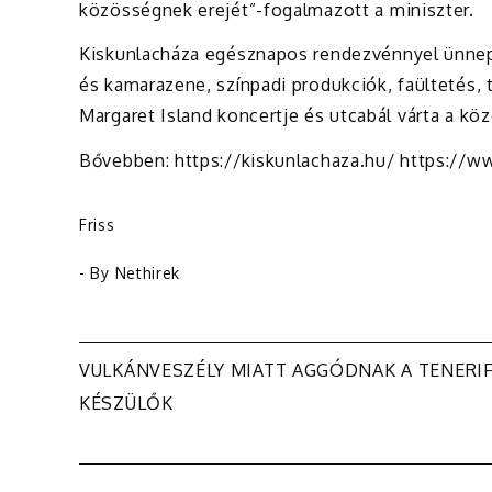
közösségnek erejét”-fogalmazott a miniszter.
Kiskunlacháza egésznapos rendezvénnyel ünnepe
és kamarazene, színpadi produkciók, faültetés, 
Margaret Island koncertje és utcabál várta a kö
Bővebben: https://kiskunlachaza.hu/ https:/
Friss
- By
Nethirek
Bejegyzés
VULKÁNVESZÉLY MIATT AGGÓDNAK A TENERI
KÉSZÜLŐK
navigáció