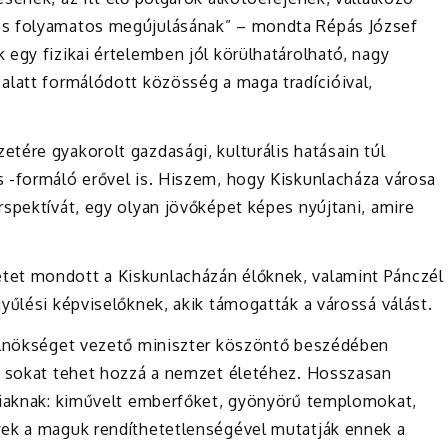
és folyamatos megújulásának” – mondta Répás József
egy fizikai értelemben jól körülhatárolható, nagy
alatt formálódott közösség a maga tradícióival,
tére gyakorolt gazdasági, kulturális hatásain túl
 -formáló erővel is. Hiszem, hogy Kiskunlacháza városa
spektívát, egy olyan jövőképet képes nyújtani, amire
tet mondott a Kiskunlacházán élőknek, valamint Pánczél
yűlési képviselőknek, akik támogatták a várossá válást.
relnökséget vezető miniszter köszöntő beszédében
s sokat tehet hozzá a nemzet életéhez. Hosszasan
áziaknak: kiművelt emberfőket, gyönyörű templomokat,
yek a maguk rendíthetetlenségével mutatják ennek a