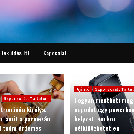
 Beküldés Itt
Kapcsolat
Ajánló
Szponzorált Tarta
Hogyan mentheti meg
Szponzorált Tartalom
tronómia királya:
napodat egy powerba
n, amit a parmezán
helyzet, amikor
l tudni érdemes
nélkülözhetetlen