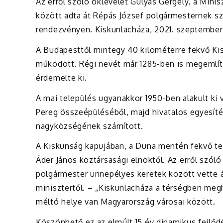
Az erről szóló oklevelet Gulyás Gergely, a Min
között adta át Répás József polgármesternek 
rendezvényen. Kiskunlacháza, 2021. szeptember
A Budapesttől mintegy 40 kilométerre fekvő Ki
működött. Régi nevét már 1285-ben is megemlíte
érdemelte ki.
A mai település ugyanakkor 1950-ben alakult ki 
Pereg összeépüléséből, majd hivatalos egyesíté
nagyközségének számított.
A Kiskunság kapujában, a Duna mentén fekvő tel
Áder János köztársasági elnöktől. Az erről szól
polgármester ünnepélyes keretek között vette á
minisztertől. – „Kiskunlacháza a térségben meg
méltó helye van Magyarország városai között.
Köszönhető ez az elmúlt 15 év dinamikus fejlődé