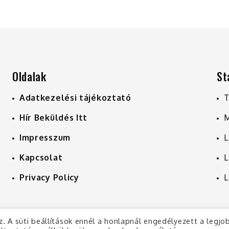
Oldalak
St
Adatkezelési tájékoztató
T
Hír Beküldés Itt
M
Impresszum
L
Kapcsolat
L
Privacy Policy
L
z. A süti beállítások ennél a honlapnál engedélyezett a legjo