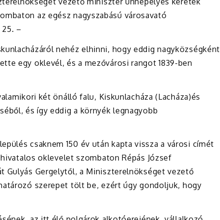
iszterelnökséget vezető miniszter ünnepélyes keretek
szombaton az egész nagyszabású városavató
 25. –
skunlacházáról nehéz elhinni, hogy eddig nagyközségkén
tte egy oklevél, és a mezővárosi rangot 1839-ben
valamikori két önálló falu, Kiskunlacháza (Lacháza)és
séből, és így eddig a környék legnagyobb
epülés csaknem 150 év után kapta vissza a városi címét
ó hivatalos oklevelet szombaton Répás József
t Gulyás Gergelytől, a Miniszterelnökséget vezető
határozó szerepet tölt be, ezért úgy gondoljuk, hogy
sének, az itt élő polgárok alkotóerejének, vállalkozó