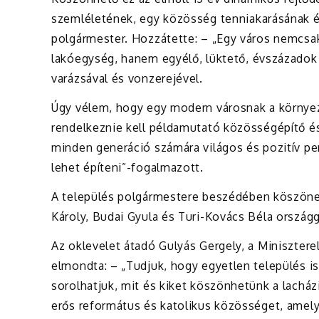
szemléletének, egy közösség tenniakarásának 
polgármester. Hozzátette: – „Egy város nemcsak 
lakóegység, hanem egyélő, lüktető, évszázadok 
varázsával és vonzerejével.
Úgy vélem, hogy egy modern városnak a környeze
rendelkeznie kell példamutató közösségépítő és
minden generáció számára világos és pozitív per
lehet építeni”-fogalmazott.
A település polgármestere beszédében köszöne
Károly, Budai Gyula és Turi-Kovács Béla országg
Az oklevelet átadó Gulyás Gergely, a Miniszte
elmondta: – „Tudjuk, hogy egyetlen település i
sorolhatjuk, mit és kiket köszönhetünk a lach
erős református és katolikus közösséget, amel