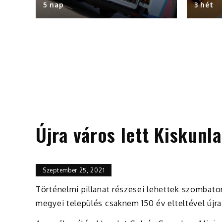
5 nap
3 hét
Újra város lett Kiskunl
Szeptember 25, 2021
Történelmi pillanat részesei lehettek szombato
megyei település csaknem 150 év elteltével újr