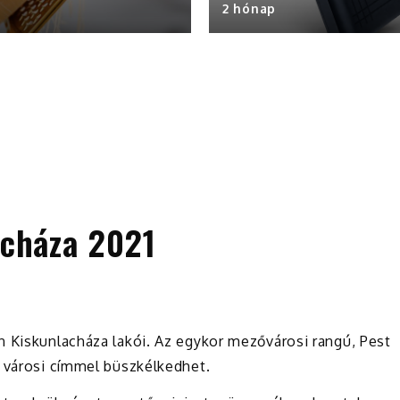
2 hónap
acháza 2021
n Kiskunlacháza lakói. Az egykor mezővárosi rangú, Pest
a városi címmel büszkélkedhet.