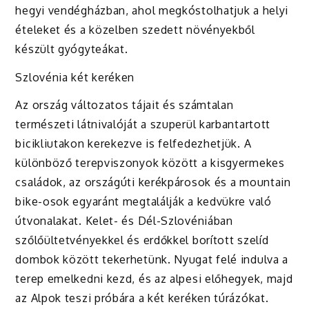
hegyi vendégházban, ahol megkóstolhatjuk a helyi
ételeket és a közelben szedett növényekből
készült gyógyteákat.
Szlovénia két keréken
Az ország változatos tájait és számtalan
természeti látnivalóját a szuperül karbantartott
bicikliutakon kerekezve is felfedezhetjük. A
különböző terepviszonyok között a kisgyermekes
családok, az országúti kerékpárosok és a mountain
bike-osok egyaránt megtalálják a kedvükre való
útvonalakat. Kelet- és Dél-Szlovéniában
szőlőültetvényekkel és erdőkkel borított szelíd
dombok között tekerhetünk. Nyugat felé indulva a
terep emelkedni kezd, és az alpesi előhegyek, majd
az Alpok teszi próbára a két keréken túrázókat.