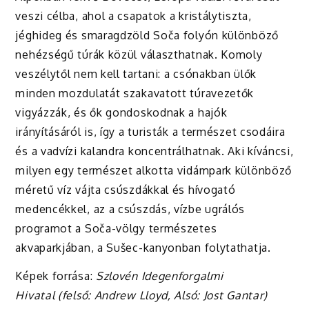
veszi célba, ahol a csapatok a kristálytiszta,
jéghideg és smaragdzöld Soča folyón különböző
nehézségű túrák közül választhatnak. Komoly
veszélytől nem kell tartani: a csónakban ülők
minden mozdulatát szakavatott túravezetők
vigyázzák, és ők gondoskodnak a hajók
irányításáról is, így a turisták a természet csodáira
és a vadvízi kalandra koncentrálhatnak. Aki kíváncsi,
milyen egy természet alkotta vidámpark különböző
méretű víz vájta csúszdákkal és hívogató
medencékkel, az a csúszdás, vízbe ugrálós
programot a Soča-völgy természetes
akvaparkjában, a Sušec-kanyonban folytathatja.
Képek forrása:
Szlovén Idegenforgalmi
Hivatal (felső: Andrew Lloyd, Alsó: Jost Gantar)