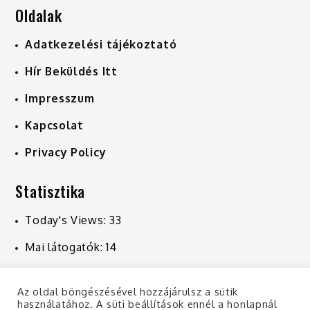
Oldalak
Adatkezelési tájékoztató
Hír Beküldés Itt
Impresszum
Kapcsolat
Privacy Policy
Statisztika
Today's Views:
33
Mai látogatók:
14
Last 7 Days Views:
247
Az oldal böngészésével hozzájárulsz a sütik
Last 30 Days Views:
1 044
használatához. A süti beállítások ennél a honlapnál