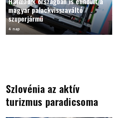
Harmadik országban is elindult a
magyar palackvisszaváltó
szuperjármű
4 nap
Szlovénia az aktív
turizmus paradicsoma