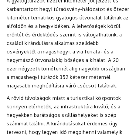
A gyalogtúrázók tízezer kilométer jól jelzett és
karbantartott hegyi túraösvény-hálózatot és ötezer
kilométer tematikus gyalogos útvonalat találnak az
alföldön és a hegyvidéken. A lehetőségek közül
erőnlét és érdeklődés szerint is válogathatunk: a
családi kirándulásra alkalmas szelídebb
ösvényektől a
magashegyi
, a via ferrata- és a
hegymászó útvonalakig bőséges a kínálat. A 20
ezer négyzetkilométernél alig nagyobb országban
a magashegyi túrázók 352 kétezer méternél
magasabb meghódításra váró csúcsot találnak.
A rövid távolságok miatt a turisztikai központok
könnyen elérhetők, az infrastruktúra kiváló, és a
hegyekben barátságos szálláshelyeket is szép
számmal találni. A kirándulásokat érdemes úgy
tervezni, hogy legyen idő megpihenni valamelyik