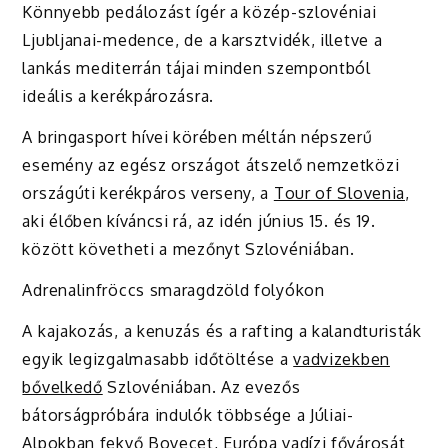
Könnyebb pedálozást ígér a közép-szlovéniai
Ljubljanai-medence, de a karsztvidék, illetve a
lankás mediterrán tájai minden szempontból
ideális a kerékpározásra.
A bringasport hívei körében méltán népszerű
esemény az egész országot átszelő nemzetközi
országúti kerékpáros verseny, a
Tour of Slovenia
,
aki élőben kíváncsi rá, az idén június 15. és 19.
között követheti a mezőnyt Szlovéniában.
Adrenalinfröccs smaragdzöld folyókon
A kajakozás, a kenuzás és a rafting a kalandturisták
egyik legizgalmasabb időtöltése a
vadvizekben
bővelkedő
Szlovéniában. Az evezős
bátorságpróbára indulók többsége a Júliai-
Alpokban fekvő Bovecet, Európa vadízi fővárosát