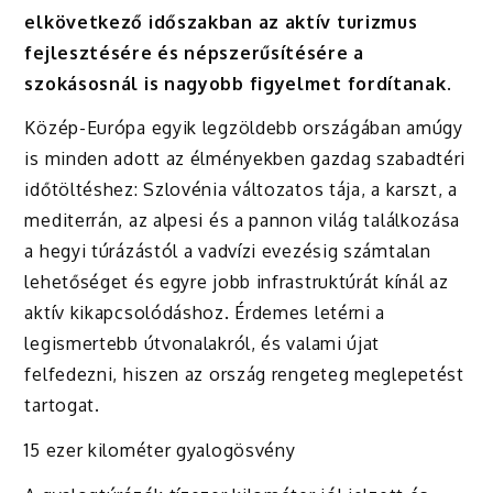
elkövetkező időszakban az aktív turizmus
fejlesztésére és népszerűsítésére a
szokásosnál is nagyobb figyelmet fordítanak.
Közép-Európa egyik legzöldebb országában amúgy
is minden adott az élményekben gazdag szabadtéri
időtöltéshez: Szlovénia változatos tája, a karszt, a
mediterrán, az alpesi és a pannon világ találkozása
a hegyi túrázástól a vadvízi evezésig számtalan
lehetőséget és egyre jobb infrastruktúrát kínál az
aktív kikapcsolódáshoz. Érdemes letérni a
legismertebb útvonalakról, és valami újat
felfedezni, hiszen az ország rengeteg meglepetést
tartogat.
15 ezer kilométer gyalogösvény