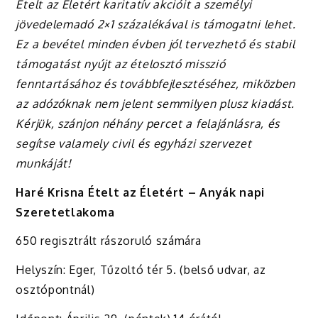
Ételt az Életért karitatív akcióit a személyi
jövedelemadó 2×1 százalékával is támogatni lehet.
Ez a bevétel minden évben jól tervezhető és stabil
támogatást nyújt az ételosztó misszió
fenntartásához és továbbfejlesztéséhez, miközben
az adózóknak nem jelent semmilyen plusz kiadást.
Kérjük, szánjon néhány percet a felajánlásra, és
segítse valamely civil és egyházi szervezet
munkáját!
Haré Krisna Ételt az Életért – Anyák napi
Szeretetlakoma
650 regisztrált rászoruló számára
Helyszín: Eger, Tűzoltó tér 5. (belső udvar, az
osztópontnál)