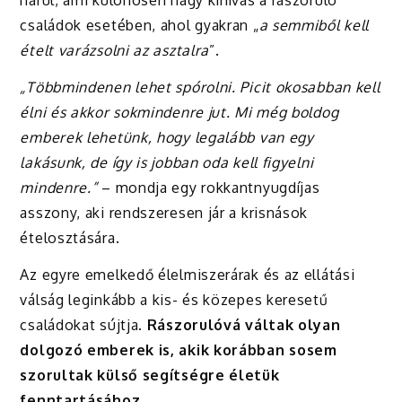
hárul, ami különösen nagy kihívás a rászoruló
családok esetében, ahol gyakran „
a
semmiből kell
ételt varázsolni az asztalra
”.
„Többmindenen lehet spórolni. Picit okosabban kell
élni és akkor sokmindenre jut. Mi még boldog
emberek lehetünk, hogy legalább van egy
lakásunk, de így is jobban oda kell figyelni
mindenre.”
– mondja egy rokkantnyugdíjas
asszony, aki rendszeresen jár a krisnások
ételosztására.
Az egyre emelkedő élelmiszerárak és az ellátási
válság leginkább a kis- és közepes keresetű
családokat sújtja.
Rászorulóvá váltak olyan
dolgozó emberek is, akik korábban sosem
szorultak külső segítségre életük
fenntartásához
.