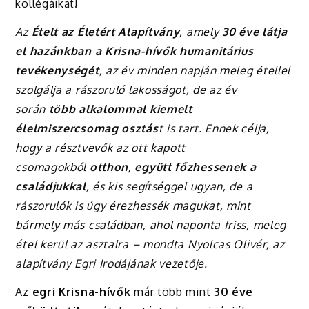
kollégáikat!
Az
Ételt az Életért Alapítvány
, amely
30 éve látja
el hazánkban a Krisna-hívők humanitárius
tevékenységét
, az év minden napján meleg étellel
szolgálja a rászoruló lakosságot, de az év
során
több alkalommal kiemelt
élelmiszercsomag osztás
t is tart. Ennek célja,
hogy a résztvevők az ott kapott
csomagokból
otthon, együtt főzhessenek a
családjukkal
, és kis segítséggel ugyan, de a
rászorulók is úgy érezhessék magukat, mint
bármely más családban, ahol naponta friss, meleg
étel kerül az asztalra – mondta Nyolcas Olivér, az
alapítvány Egri Irodájának vezetője.
Az
egri Krisna-hívők
már több mint
30 éve