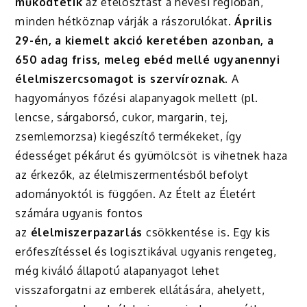
működtetik
az ételosztást a hevesi régióban,
minden hétköznap várják a rászorulókat.
Április
29-én, a kiemelt akció keretében azonban, a
650 adag friss, meleg ebéd mellé ugyanennyi
élelmiszercsomagot is szervíroznak
. A
hagyományos főzési alapanyagok mellett (pl.
lencse, sárgaborsó, cukor, margarin, tej,
zsemlemorzsa) kiegészítő termékeket, így
édességet pékárut és gyümölcsöt is vihetnek haza
az érkezők, az élelmiszermentésből befolyt
adományoktól is függően. Az Ételt az Életért
számára ugyanis fontos
az
élelmiszerpazarlás
csökkentése is. Egy kis
erőfeszítéssel és logisztikával ugyanis rengeteg,
még kiváló állapotú alapanyagot lehet
visszaforgatni az emberek ellátására, ahelyett,