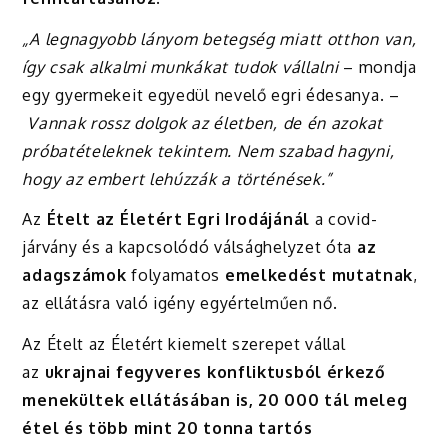
„A legnagyobb lányom betegség miatt otthon van,
így csak alkalmi munkákat tudok vállalni
– mondja
egy gyermekeit egyedül nevelő egri édesanya. –
Vannak rossz dolgok az életben, de én azokat
próbatételeknek tekintem. Nem szabad hagyni,
hogy az embert lehúzzák a történések.”
Az
Ételt az Életért Egri Irodájánál
a covid-
járvány és a kapcsolódó válsághelyzet óta
az
adagszámok
folyamatos
emelkedést mutatnak
,
az ellátásra való igény egyértelműen nő.
Az Ételt az Életért kiemelt szerepet vállal
az
ukrajnai fegyveres konfliktusból érkező
menekültek ellátásában is, 20 000 tál meleg
étel és több mint 20 tonna tartós