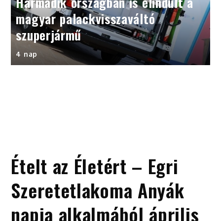
Harmadik országban is elindult a
magyar palackvisszaváltó
szuperjármű
4 nap
Ételt az Életért – Egri
Szeretetlakoma Anyák
napja alkalmából április