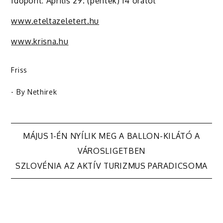
Időpont: Április 29. (péntek) 14 órától
www.eteltazeletert.hu
www.krisna.hu
Friss
- By
Nethirek
Bejegyzés
MÁJUS 1-ÉN NYÍLIK MEG A BALLON-KILÁTÓ A
VÁROSLIGETBEN
navigáció
SZLOVÉNIA AZ AKTÍV TURIZMUS PARADICSOMA