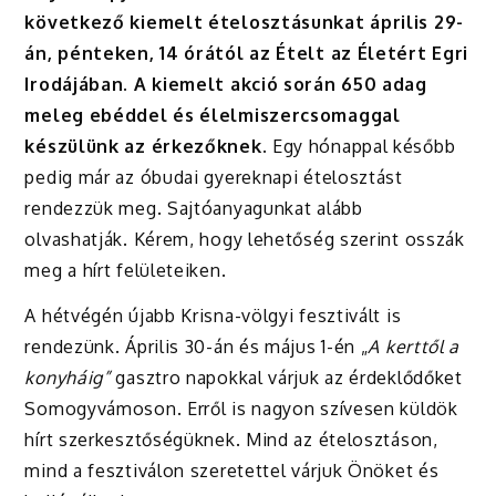
következő kiemelt ételosztásunkat április 29-
án, pénteken, 14 órától az Ételt az Életért Egri
Irodájában. A kiemelt akció során 650 adag
meleg ebéddel és élelmiszercsomaggal
készülünk az érkezőknek.
Egy hónappal később
pedig már az óbudai gyereknapi ételosztást
rendezzük meg. Sajtóanyagunkat alább
olvashatják. Kérem, hogy lehetőség szerint osszák
meg a hírt felületeiken.
A hétvégén újabb Krisna-völgyi fesztivált is
rendezünk. Április 30-án és május 1-én „
A kerttől a
konyháig”
gasztro napokkal várjuk az érdeklődőket
Somogyvámoson. Erről is nagyon szívesen küldök
hírt szerkesztőségüknek. Mind az ételosztáson,
mind a fesztiválon szeretettel várjuk Önöket és