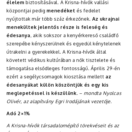
élelem
biztosításával. A Krisna-hívők vallási
központjai pedig
menedéket
és fedelet
nyújtottak már több száz érkezőnek.
Az ukrajnai
menekültek jelentős része is feleség és
édesanya
, akik sokszor a kenyérkereső családfő
szerepébe kényszerülnek és egyedül kénytelenek
útrakelni a gyerekekkel. A Krisna-hívők által
követett védikus kultúrában a nők tisztelete és
támogatása elsődleges fontosságú. Április 29-én
ezért a segélycsomagok kiosztása mellett
az
édesanyákat külön köszöntjük és egy kis
meglepetéssel is készülünk
. –
mondta Nyolcas
Olivér, az alapítvány Egri Irodájának vezetője.
Adó 2×1%
A Krisna-hívők társadalomépítő törekvéseit és az