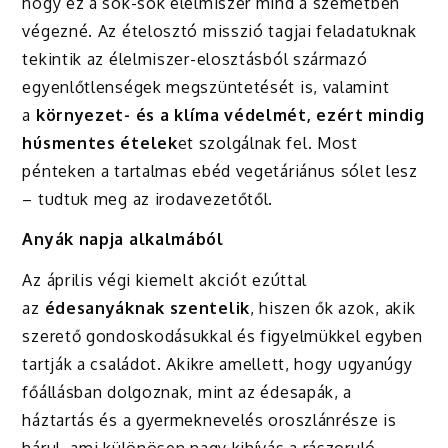
hogy ez a sok-sok élelmiszer mind a szemétben
végezné. Az ételosztó misszió tagjai feladatuknak
tekintik az élelmiszer-elosztásból származó
egyenlőtlenségek megszüntetését is, valamint
a
környezet- és a klíma védelmét, ezért mindig
húsmentes ételek
et szolgálnak fel. Most
pénteken a tartalmas ebéd vegetáriánus sólet lesz
– tudtuk meg az irodavezetőtől.
Anyák napja alkalmából
Az április végi kiemelt akciót ezúttal
az
édesanyáknak szentelik
, hiszen ők azok, akik
szerető gondoskodásukkal és figyelmükkel egyben
tartják a családot. Akikre amellett, hogy ugyanúgy
főállásban dolgoznak, mint az édesapák, a
háztartás és a gyermeknevelés oroszlánrésze is