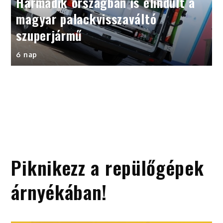
Harmadik országban is elindult a
magyar palackvisszaváltó
szuperjármű
6 nap
Piknikezz a repülőgépek
árnyékában!