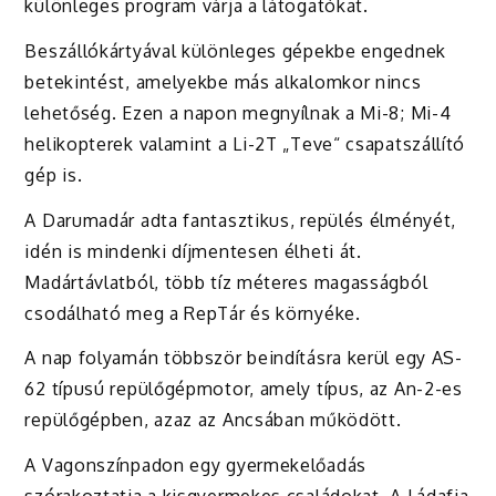
különleges program várja a látogatókat.
Beszállókártyával különleges gépekbe engednek
betekintést, amelyekbe más alkalomkor nincs
lehetőség. Ezen a napon megnyílnak a Mi-8; Mi-4
helikopterek valamint a Li-2T „Teve“ csapatszállító
gép is.
A Darumadár adta fantasztikus, repülés élményét,
idén is mindenki díjmentesen élheti át.
Madártávlatból, több tíz méteres magasságból
csodálható meg a RepTár és környéke.
A nap folyamán többször beindításra kerül egy AS-
62 típusú repülőgépmotor, amely típus, az An-2-es
repülőgépben, azaz az Ancsában működött.
A Vagonszínpadon egy gyermekelőadás