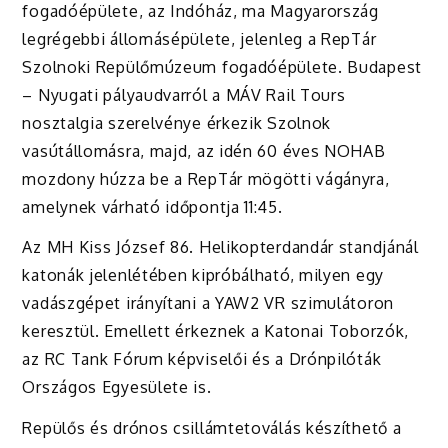
fogadóépülete, az Indóház, ma Magyarország
legrégebbi állomásépülete, jelenleg a RepTár
Szolnoki Repülőmúzeum fogadóépülete. Budapest
– Nyugati pályaudvarról a MÁV Rail Tours
nosztalgia szerelvénye érkezik Szolnok
vasútállomásra, majd, az idén 60 éves NOHAB
mozdony húzza be a RepTár mögötti vágányra,
amelynek várható időpontja 11:45.
Az MH Kiss József 86. Helikopterdandár standjánál
katonák jelenlétében kipróbálható, milyen egy
vadászgépet irányítani a YAW2 VR szimulátoron
keresztül. Emellett érkeznek a Katonai Toborzók,
az RC Tank Fórum képviselői és a Drónpilóták
Országos Egyesülete is.
Repülős és drónos csillámtetoválás készíthető a