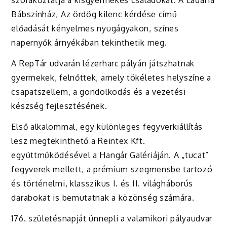
szórakoztatja a kisgyermekes családokat. A Ládafia
Bábszínház, Az ördög kilenc kérdése című
előadását kényelmes nyugágyakon, színes
napernyők árnyékában tekinthetik meg.
A RepTár udvarán lézerharc pályán játszhatnak
gyermekek, felnőttek, amely tökéletes helyszíne a
csapatszellem, a gondolkodás és a vezetési
készség fejlesztésének.
Első alkalommal, egy különleges fegyverkiállítás
lesz megtekinthető a Reintex Kft.
együttműködésével a Hangár Galériáján. A „tucat”
fegyverek mellett, a prémium szegmensbe tartozó
és történelmi, klasszikus I. és II. világháborús
darabokat is bemutatnak a közönség számára.
176. születésnapját ünnepli a valamikori pályaudvar