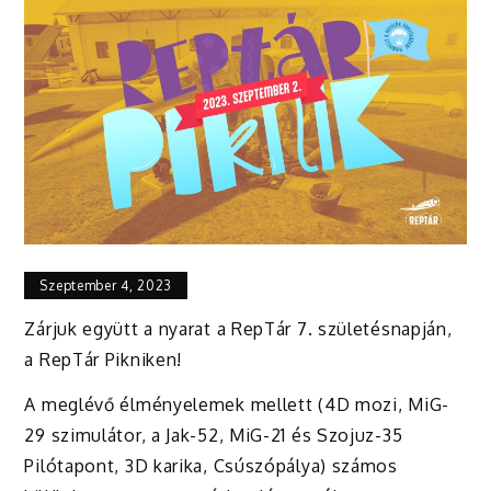
Szeptember 4, 2023
Zárjuk együtt a nyarat a RepTár 7. születésnapján,
a RepTár Pikniken!
A meglévő élményelemek mellett (4D mozi, MiG-
29 szimulátor, a Jak-52, MiG-21 és Szojuz-35
Pilótapont, 3D karika, Csúszópálya) számos