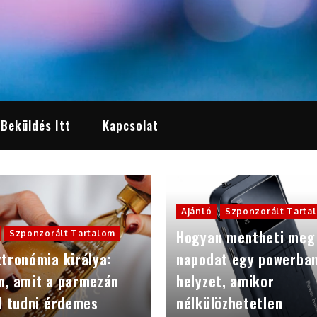
 Beküldés Itt
Kapcsolat
Ajánló
Szponzorált Tarta
Hogyan mentheti meg
Szponzorált Tartalom
tronómia királya:
napodat egy powerba
n, amit a parmezán
helyzet, amikor
l tudni érdemes
nélkülözhetetlen