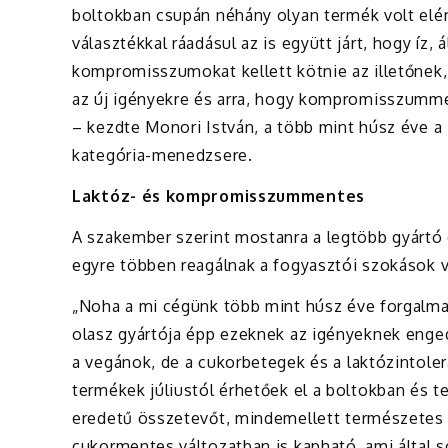
boltokban csupán néhány olyan termék volt elérh
választékkal ráadásul az is együtt járt, hogy íz,
kompromisszumokat kellett kötnie az illetőnek,
az új igényekre és arra, hogy kompromisszumme
– kezdte Monori István, a több mint húsz éve a
kategória-menedzsere.
Laktóz- és kompromisszummentes
A szakember szerint mostanra a legtöbb gyártó 
egyre többen reagálnak a fogyasztói szokások v
„Noha a mi cégünk több mint húsz éve forgalma
olasz gyártója épp ezeknek az igényeknek enged
a vegánok, de a cukorbetegek és a laktózintolera
termékek júliustól érhetőek el a boltokban és t
eredetű összetevőt, mindemellett természetes
cukormentes változatban is kapható, ami által só