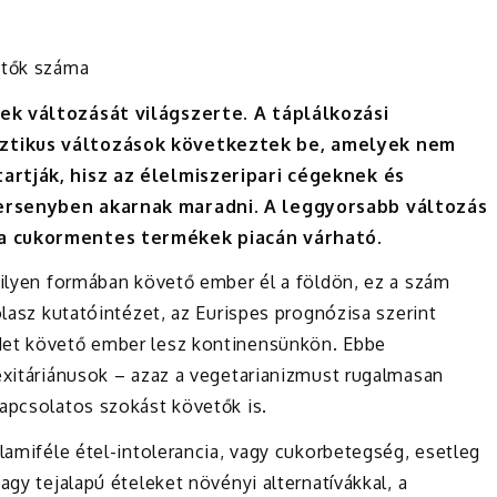
etők száma
yek változását világszerte. A táplálkozási
sztikus változások következtek be, amelyek nem
artják, hisz az élelmiszeripari cégeknek és
versenyben akarnak maradni. A leggyorsabb változás
 a cukormentes termékek piacán várható.
milyen formában követő ember él a földön, ez a szám
olasz kutatóintézet, az Eurispes prognózisa szerint
det követő ember lesz kontinensünkön. Ebbe
exitáriánusok – azaz a vegetarianizmust rugalmasan
kapcsolatos szokást követők is.
alamiféle étel-intolerancia, vagy cukorbetegség, esetleg
agy tejalapú ételeket növényi alternatívákkal, a