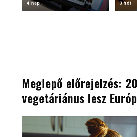
4 nap
3 hét
Meglepő előrejelzés: 20
vegetáriánus lesz Euró