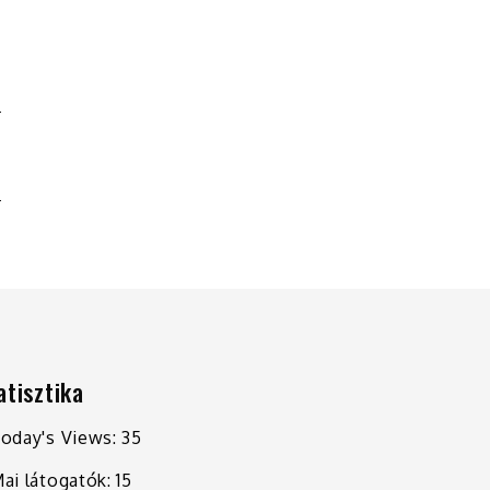
N
T
atisztika
oday's Views:
35
ai látogatók:
15