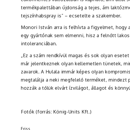
termékpalettában újdonság a tejes, ám laktózme
tejszínhabspray is” – ecsetelte a szakember.
Monori István arra is felhívta a figyelmet, hog
egy gyártónak sem elmenni, hisz a felnőtt lako
intoleranciában.
„Ez a szám rendkívül magas és sok olyan esetet
már jelentkeznek olyan kellemetlen tünetek, mi
zavarok. A Hulala immár képes olyan kompromi
megtalálja a neki megfelelő terméket, mindezt 
hozzák a tőlük elvárt ízvilágot, állagot és könn
Fotók (forrás: König-Units Kft.)
Friss