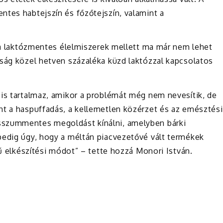
ntes habtejszín és főzőtejszín, valamint a
y a laktózmentes élelmiszerek mellett ma már nem lehet
sság közel hetven százaléka küzd laktózzal kapcsolatos
 is tartalmaz, amikor a problémát még nem nevesítik, de
nt a haspuffadás, a kellemetlen közérzet és az emésztési
sszummentes megoldást kínálni, amelyben bárki
pedig úgy, hogy a méltán piacvezetővé vált termékek
yű elkészítési módot” – tette hozzá Monori István.