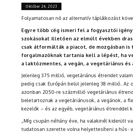
Október 24, 2023
Folyamatosan nő az alternatív táplálkozást köv
Egyre több cég ismeri fel a fogyasztói igén
szokásokat illetően az elmúlt években dra
csak átformálták a piacot, de mozgásban is t
forgalmazóknak tartania kell a lépést, ha 
a laktózmentes, a vegán, a vegetáriánus és
Jelenleg 375 millió, vegetáriánus étrendet vala
pedig csak Európán belül jelenleg 38 millió. Az 
azonban 2050-re százmillió vegetáriánus étren
beletartoznak a vegetáriánusok, a vegánok, a fl
kezelők – és az egyéb, vegetáriánus étrenddel 
„Míg csupán néhány éve, ha valakinél kiderült v
tudatosan szerette volna helyettesíteni a hús- v