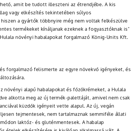
ető, amit be tudott illeszteni az étrendjébe. A kis
 állag vagy elkészítés tekintetében súlyos
 hiszen a gyártók többnyire még nem voltak felkészülve
ntes termékeket kínáljanak ezeknek a fogyasztóknak is”
 Hulala növényi habalapokat forgalmazó König-Units Kft.
és forgalmazó felismerte az egyre növekvő igényeket, és
áltozására.
z növényi alapú habalapokat és főzőkrémeket, a Hulala
ve alkotta meg az új termék-palettáját, amivel nem csak
nciával küzdők igényeit vette alapul. Az új, vegán
eljesen tejmentesek, nem tartalmaznak semmiféle állati
 módon laktóz- és gluténmentesek. A habalap
s ételek elkészítésére is kiválóan alkalmassá vált. A