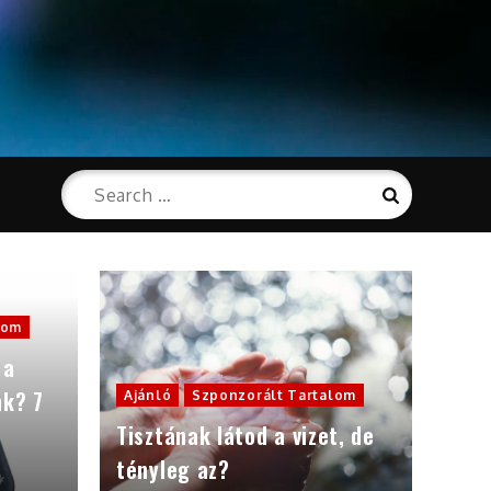
Search
Search
for:
lom
 a
nk? 7
Ajánló
Szponzorált Tartalom
Tisztának látod a vizet, de
tényleg az?