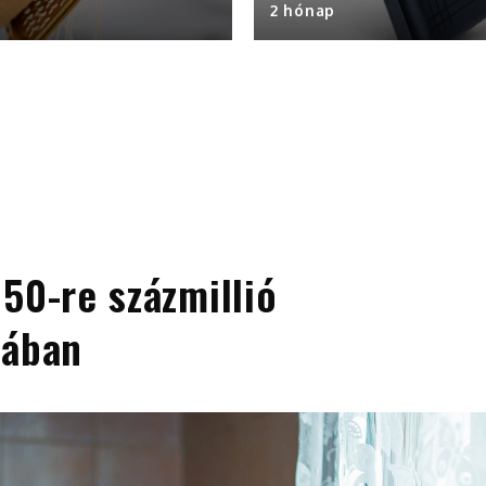
2 hónap
50-re százmillió
pában