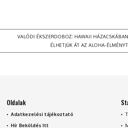
VALÓDI ÉKSZERDOBOZ: HAWAII HÁZACSKÁBA
ÉLHETJÜK ÁT AZ ALOHA-ÉLMÉNY
Oldalak
St
Adatkezelési tájékoztató
T
Hír Beküldés Itt
M