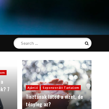
Search
Search
for:
lom
 a
nk? 7
Ajánló
Szponzorált Tartalom
Tisztának látod a vizet, de
tényleg az?