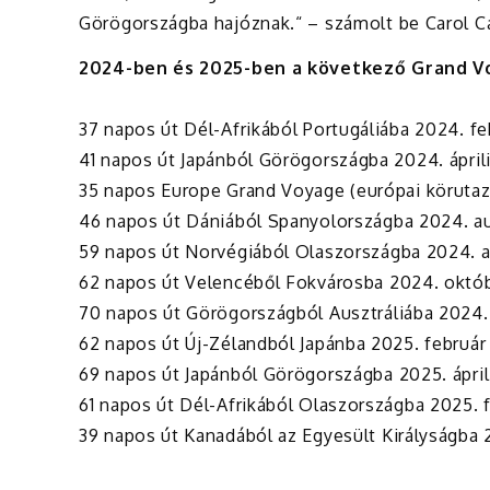
Görögországba hajóznak.“ – számolt be Carol C
2024-ben és 2025-ben a következő Grand Vo
37 napos út Dél-Afrikából Portugáliába 2024. fe
41 napos út Japánból Görögországba 2024. áprili
35 napos Europe
Grand Voyage (európai körutaz
46 napos út Dániából Spanyolországba 2024. a
59 napos út Norvégiából Olaszországba 2024. 
62 napos út Velencéből Fokvárosba 2024. októb
70 napos út Görögországból Ausztráliába 2024.
62 napos út Új-Zélandból Japánba 2025. február 
69 napos út Japánból Görögországba 2025. áprili
61 napos út Dél-Afrikából Olaszországba 2025. f
39 napos út Kanadából az Egyesült Királyságba 