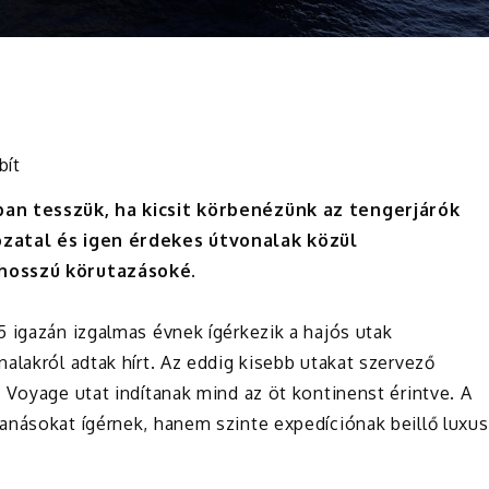
bít
ban tesszük, ha kicsit körbenézünk az tengerjárók
ozatal és igen érdekes útvonalak közül
 hosszú körutazásoké.
 igazán izgalmas évnek ígérkezik a hajós utak
alakról adtak hírt. Az eddig kisebb utakat szervező
 Voyage utat indítanak mind az öt kontinenst érintve. A
anásokat ígérnek, hanem szinte expedíciónak beillő luxus