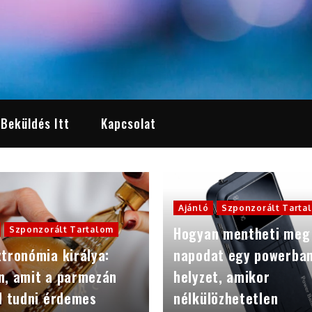
 Beküldés Itt
Kapcsolat
Ajánló
Szponzorált Tarta
Hogyan mentheti meg
Szponzorált Tartalom
tronómia királya:
napodat egy powerba
n, amit a parmezán
helyzet, amikor
l tudni érdemes
nélkülözhetetlen