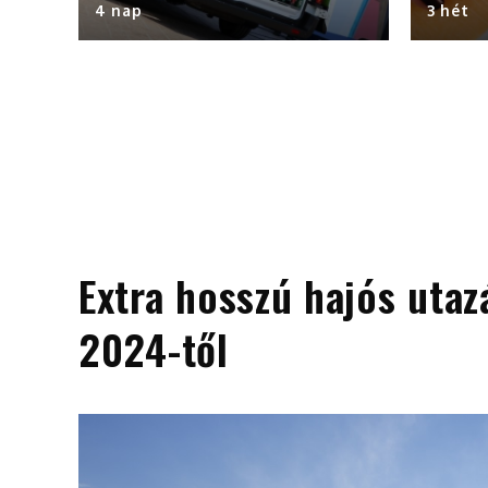
4 nap
3 hét
Extra hosszú hajós utaz
2024-től