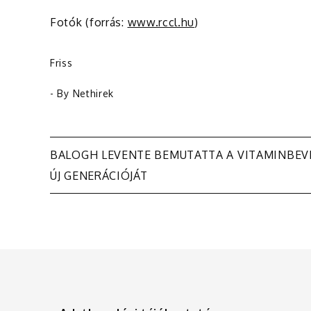
Fotók (forrás:
www.rccl.hu
)
Friss
- By
Nethirek
Bejegyzés
BALOGH LEVENTE BEMUTATTA A VITAMINBEV
ÚJ GENERÁCIÓJÁT
navigáció