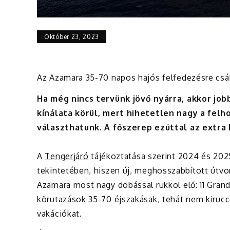
Október 23, 2023
Az Azamara 35-70 napos hajós felfedezésre csá
Ha még nincs tervünk jövő nyárra, akkor job
kínálata körül, mert hihetetlen nagy a felh
választhatunk. A főszerep ezúttal az extra
A
Tengerjáró
tájékoztatása szerint 2024 és 2025
tekintetében, hiszen új, meghosszabbított útvon
Azamara most nagy dobással rukkol elő: 11 Grand
körutazások 35-70 éjszakásak, tehát nem kirucc
vakációkat.