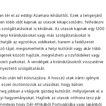
tér el az eddigi Azamara-kínálattól. Ezek a tengerjáró
ben több időt kapnak az utasok kikapcsolódni, felfedezni
 szolgáltatásokat is kínálnak. Az utasok kapnak egy 1200
helyi kirándulásokat vagy más szolgáltatásokat is
thatják az egzotikus vidékeket, hanem a fedélzetet
ező tájat, megismerhetik a helyi kultúrát vagy akár több
szigetek között hajózik, megnézheti a rizsföldeket vagy
mzeti parkokat. A vendégek a kirándulásokról visszatérve
nyeztető szolgáltatását.
ás után két körutazásra. A hosszú utak iránti igényre
, ezzel ösztönözzük az utazókat, hogy bátran
eg jobban a világunk gazdag kultúráit, mélyüljenek el a
elyi hagyományokat. Hajóink az utasok otthona lesz pár
, mindegy hogy Dél-Afrikából Portugáliába vagy Japánból