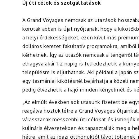
Új úti célok és szolgáltatások
A Grand Voyages nemcsak az utazások hosszában 
körutak abban is újat nyújtanak, hogy a kikötők
a helyi érdekességeket, ezen kívül más prémium
dolláros keretet fakultatív programokra, amiből 
kérhetnek. Így az utazók nemcsak a tengerről lá
elhagyva akár 1-2 napig is felfedezhetik a körny
településre is eljuthatnak. Aki például a japán 
egy tasmániai kikötésnél bejárhatja a közeli ne
pedig élvezhetik a hajó minden kényelmét és ké
„Az elmúlt években sok utasunk fizetett be egym
reagálva hoztuk létre a Grand Voyages útjainkat
válasszanak messzebbi úti célokat és ismerjék m
kulináris élvezetekben és tapasztalják meg a h
hétre, amit az igazi otthonuktól távol töltenek