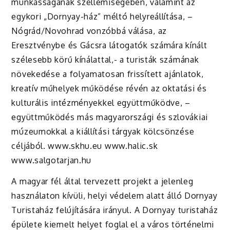
munkásságának szellemiségében, valamint az
egykori „Dornyay-ház” méltó helyreállítása, –
Nógrád/Novohrad vonzóbbá válása, az
Eresztvénybe és Gácsra látogatók számára kínált
szélesebb körű kínálattal,- a turisták számának
növekedése a folyamatosan frissített ajánlatok,
kreatív műhelyek működése révén az oktatási és
kulturális intézményekkel együttműködve, –
együttműködés más magyarországi és szlovákiai
múzeumokkal a kiállítási tárgyak kölcsönzése
céljából. www.skhu.eu www.halic.sk
www.salgotarjan.hu
A magyar fél által tervezett projekt a jelenleg
használaton kívüli, helyi védelem alatt álló Dornyay
Turistaház felújítására irányul. A Dornyay turistaház
épülete kiemelt helyet foglal el a város történelmi