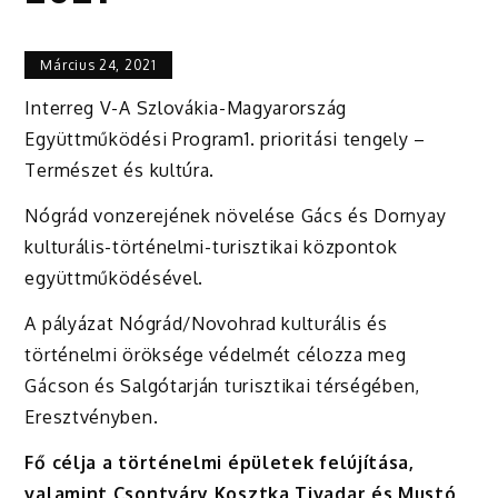
Március 24, 2021
Interreg V-A Szlovákia-Magyarország
Együttműködési Program1. prioritási tengely –
Természet és kultúra.
Nógrád vonzerejének növelése Gács és Dornyay
kulturális-történelmi-turisztikai központok
együttműködésével.
A pályázat Nógrád/Novohrad kulturális és
történelmi öröksége védelmét célozza meg
Gácson és Salgótarján turisztikai térségében,
Eresztvényben.
Fő célja a történelmi épületek felújítása,
valamint Csontváry Kosztka Tivadar és Mustó