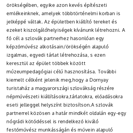
örökségében, egyike azon kevés építészeti
emlékeinknek, amelyek többtörténelmi korban is
jelképpé váltak. Az épületben kiállító tereket és
ezeket kiszolgálóhelyiségek kívánunk létrehozni. A
fő cél a szlovák partnerhez hasonlóan egy
képzőművész alkotásain/örökségén alapuló
izgalmas, egyedi tárlat létrehozása, s ezen
keresztül az épület többek között
múzeumpedagógiai célú hasznosítása. További
kiemelt célként jelenik meg,hogy a Dornyay
turistaház a magyarországi szlovákság részére
népművészeti kiállításokra,tárlatokra, előadásokra
eseti jelleggel helyszínt biztosítson.A szlovák
partnerrel közösen a határ mindkét oldalán egy-egy
nógrádi kötődéssel is rendelkező kiváló
festőművész munkásságán és művein alapuló