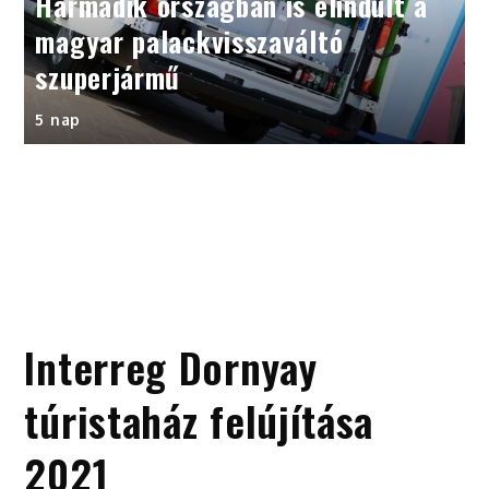
Harmadik országban is elindult a
magyar palackvisszaváltó
szuperjármű
5 nap
Interreg Dornyay
túristaház felújítása
2021