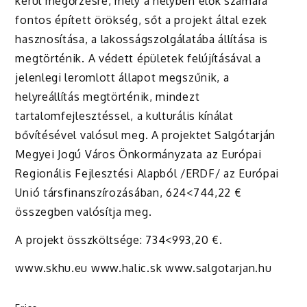
kerül megőrzésre, mely a helyben élők számára
fontos épített örökség, sőt a projekt által ezek
hasznosítása, a lakosságszolgálatába állítása is
megtörténik. A védett épületek felújításával a
jelenlegi leromlott állapot megszűnik, a
helyreállítás megtörténik, mindezt
tartalomfejlesztéssel, a kulturális kínálat
bővítésével valósul meg. A projektet Salgótarján
Megyei Jogú Város Önkormányzata az Európai
Regionális Fejlesztési Alapból /ERDF/ az Európai
Unió társfinanszírozásában, 624<744,22 €
összegben valósítja meg.
A projekt összköltsége: 734<993,20 €.
www.skhu.eu www.halic.sk www.salgotarjan.hu