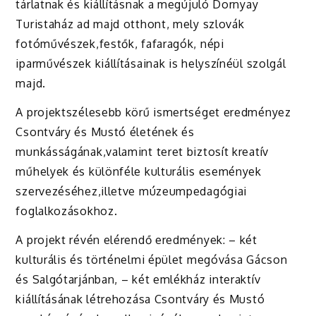
tárlatnak és kiállításnak a megújuló Dornyay
Turistaház ad majd otthont, mely szlovák
fotóművészek,festők, fafaragók, népi
iparművészek kiállításainak is helyszínéül szolgál
majd.
A projektszélesebb körű ismertséget eredményez
Csontváry és Mustó életének és
munkásságának,valamint teret biztosít kreatív
műhelyek és különféle kulturális események
szervezéséhez,illetve múzeumpedagógiai
foglalkozásokhoz.
A projekt révén elérendő eredmények: – két
kulturális és történelmi épület megóvása Gácson
és Salgótarjánban, – két emlékház interaktív
kiállításának létrehozása Csontváry és Mustó