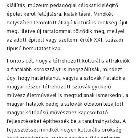
kiállítás, múzeum pedagógiai célokat kielégítő
épület kerül felújításra, kialakításra. Mindkét
helyszínen leromlott állagú kulturális örökség újul
meg, illetve új tartalommal töltődik meg, mellyel
az adott épített vagy szellemi érték XXI. századi
típusú bemutatást kap.
Fontos cél, hogy a létrehozott kulturális attrakciók
a fiatalabb korosztályt is megszólítsák, mindezt
úgy, hogy határtalanul, vagyis a szlovák fiatalok a
magyar részen létrehozott szlovák gyökerű
művész életművével is megtudjanak ismerkedni, a
magyar fiatalok pedig a szlovák oldalon lezajlott
magyar kötődésű művészhez kapcsolható
fejlesztéseket építhessék be a tanulmányaikba. A
fejlesztéssel mindkét helyen kulturális örökség