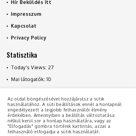
Hír Beküldés Itt
Impresszum
Kapcsolat
Privacy Policy
Statisztika
Today's Views:
27
Mai látogatók:
10
Last 7 Days Views:
239
Az oldal böngészésével hozzájárulsz a sütik
Last 30 Days Views:
1 028
használatához. A süti beállítások ennél a honlapnál
engedélyezett a legjobb felhasználói élmény
Last 365 Days Views:
10 941
érdekében. Amennyiben a beállítás változtatása
nélkül kerül sor a honlap használatára, vagy az
"Elfogadás" gombra történik kattintás, azzal a
felhasználó elfogadja a sütik használatát.