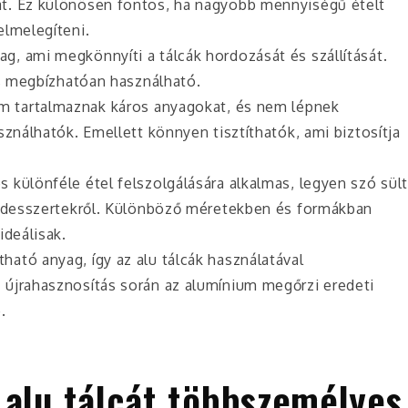
t. Ez különösen fontos, ha nagyobb mennyiségű ételt
elmelegíteni.
g, ami megkönnyíti a tálcák hordozását és szállítását.
is megbízhatóan használható.
nem tartalmaznak káros anyagokat, és nem lépnek
sználhatók. Emellett könnyen tisztíthatók, ami biztosítja
os különféle étel felszolgálására alkalmas, legyen szó sül
y desszertekről. Különböző méretekben és formákban
ideálisak.
tható anyag, így az alu tálcák használatával
 újrahasznosítás során az alumínium megőrzi eredeti
.
 alu tálcát többszemélyes