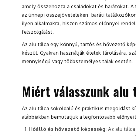
amely összehozza a családokat és barátokat. A
az ünnepi összejöveteleken, baráti találkozókon
ilyen alkalmakra, hiszen számos előnnyel rendel
felszolgálást.
Az alu tálca egy könnyű, tartós és hővezető ké
készül. Gyakran használják ételek tárolására, sz
mennyiségű vagy többszemélyes tálak esetén.
Miért válasszunk alu 
Az alu tálca sokoldalú és praktikus megoldást k
alábbiakban bemutatjuk a legfontosabb előnyeit
Hőálló és hővezető képesség
: Az alu tálc