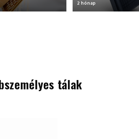
2 hónap
bbszemélyes tálak