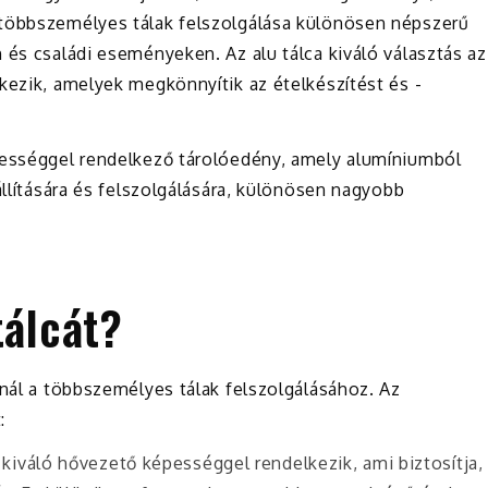
 többszemélyes tálak felszolgálása különösen népszerű
 és családi eseményeken. Az alu tálca kiváló választás az
kezik, amelyek megkönnyítik az ételkészítést és -
pességgel rendelkező tárolóedény, amely alumíniumból
állítására és felszolgálására, különösen nagyobb
tálcát?
ínál a többszemélyes tálak felszolgálásához. Az
:
a kiváló hővezető képességgel rendelkezik, ami biztosítja,