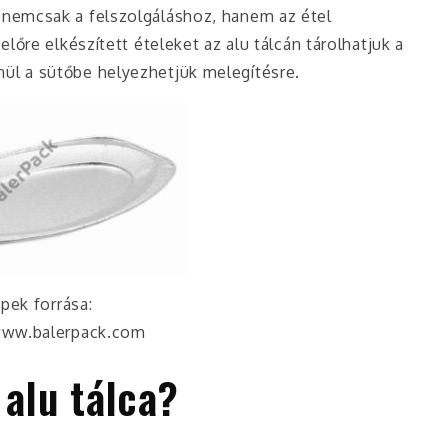
ca nemcsak a felszolgáláshoz, hanem az étel
előre elkészített ételeket az alu tálcán tárolhatjuk a
ül a sütőbe helyezhetjük melegítésre.
pek forrása:
www.balerpack.com
 alu tálca?