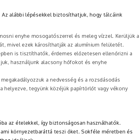
 Az alábbi lépésekkel biztosíthatjuk, hogy tálcáink
 mosni enyhe mosogatószerrel és meleg vízzel. Kerüljük a
t, mivel ezek károsíthatják az alumínium felületét.
ben is tisztíthatók, érdemes előzetesen ellenőrizni a
tjuk, használjunk alacsony hőfokot és enyhe
gy megakadályozzuk a nedvesség és a rozsdásodás
ra helyezve, tegyünk közéjük papírtörlőt vagy vékony
óba az ételekkel, így biztonságosan használhatók.
 ami környezetbaráttá teszi őket. Sokféle méretben és