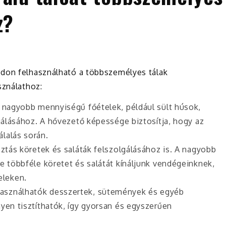
z?
don felhasználható a többszemélyes tálak
sználathoz:
lis nagyobb mennyiségű főételek, például sült húsok,
lgálásához. A hővezető képessége biztosítja, hogy az
lalás során.
asztás köretek és saláták felszolgálásához is. A nagyobb
e többféle köretet és salátát kínáljunk vendégeinknek,
eleken.
k használhatók desszertek, sütemények és egyéb
yen tisztíthatók, így gyorsan és egyszerűen