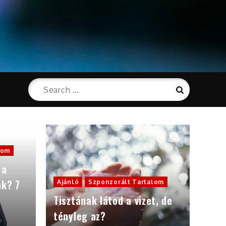
Search
Search
for:
lom
 a
nk? 7
Ajánló
Szponzorált Tartalom
Tisztának látod a vizet, de
tényleg az?