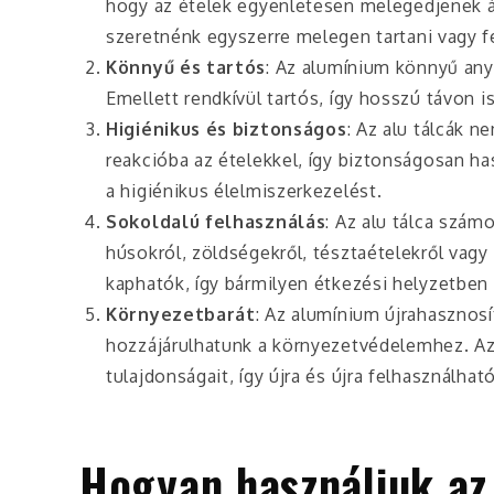
hogy az ételek egyenletesen melegedjenek á
szeretnénk egyszerre melegen tartani vagy f
Könnyű és tartós
: Az alumínium könnyű anya
Emellett rendkívül tartós, így hosszú távon 
Higiénikus és biztonságos
: Az alu tálcák 
reakcióba az ételekkel, így biztonságosan ha
a higiénikus élelmiszerkezelést.
Sokoldalú felhasználás
: Az alu tálca szám
húsokról, zöldségekről, tésztaételekről vag
kaphatók, így bármilyen étkezési helyzetben 
Környezetbarát
: Az alumínium újrahasznosí
hozzájárulhatunk a környezetvédelemhez. Az
tulajdonságait, így újra és újra felhasználható
Hogyan használjuk az