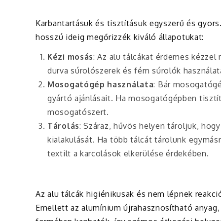
Karbantartásuk és tisztításuk egyszerű és gyors.
hosszú ideig megőrizzék kiváló állapotukat:
Kézi mosás
: Az alu tálcákat érdemes kézzel
durva súrolószerek és fém súrolók használatá
Mosogatógép használata
: Bár mosogatógép
gyártó ajánlásait. Ha mosogatógépben tisztí
mosogatószert.
Tárolás
: Száraz, hűvös helyen tároljuk, ho
kialakulását. Ha több tálcát tárolunk egymás
textilt a karcolások elkerülése érdekében.
Az alu tálcák higiénikusak és nem lépnek reakci
Emellett az alumínium újrahasznosítható anyag,