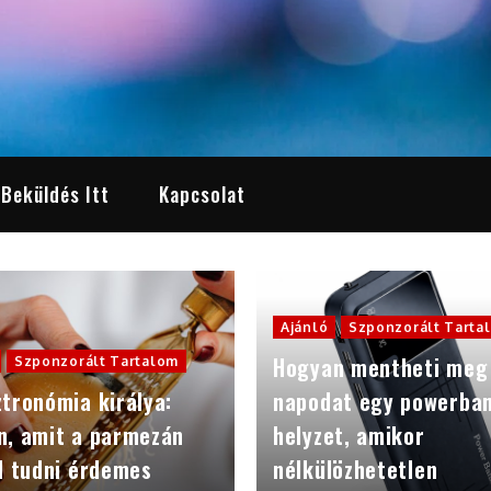
 Beküldés Itt
Kapcsolat
Ajánló
Szponzorált Tarta
Hogyan mentheti meg
Szponzorált Tartalom
tronómia királya:
napodat egy powerba
n, amit a parmezán
helyzet, amikor
l tudni érdemes
nélkülözhetetlen