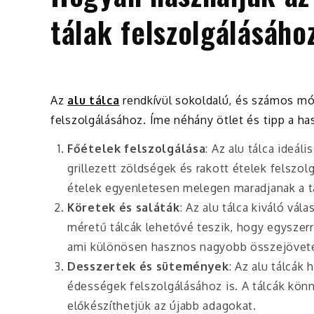
tálak felszolgálásáho
Az
alu tálca
rendkívül sokoldalú, és számos mó
felszolgálásához. Íme néhány ötlet és tipp a ha
Főételek felszolgálása
: Az alu tálca ideá
grillezett zöldségek és rakott ételek felszo
ételek egyenletesen melegen maradjanak a tá
Köretek és saláták
: Az alu tálca kiváló vál
méretű tálcák lehetővé teszik, hogy egyszerr
ami különösen hasznos nagyobb összejövet
Desszertek és sütemények
: Az alu tálcá
édességek felszolgálásához is. A tálcák könn
előkészíthetjük az újabb adagokat.