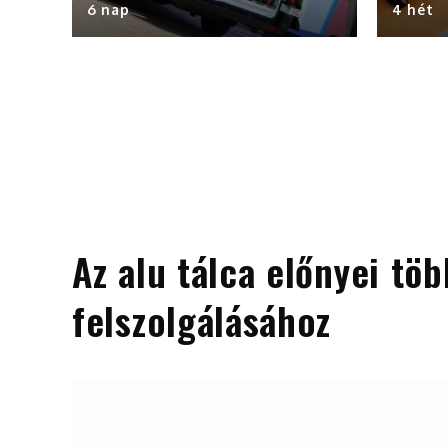
6 nap
4 hét
Az alu tálca előnyei tö
felszolgálásához