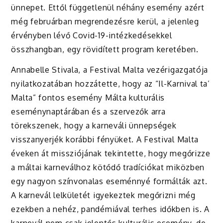
ünnepet. Ettől függetlenül néhány esemény azért
még februárban megrendezésre kerül, a jelenleg
érvényben lévő Covid-19-intézkedésekkel
összhangban, egy rövidített program keretében.
Annabelle Stivala, a Festival Malta vezérigazgatója
nyilatkozatában hozzátette, hogy az “Il-Karnival ta’
Malta” fontos esemény Málta kulturális
eseménynaptárában és a szervezők arra
törekszenek, hogy a karneváli ünnepségek
visszanyerjék korábbi fényüket. A Festival Malta
éveken át missziójának tekintette, hogy megőrizze
a máltai karneválhoz kötődő tradíciókat miközben
egy nagyon színvonalas eseménnyé formálták azt.
A karnevál lelkületét igyekeztek megőrizni még
ezekben a nehéz, pandémiával terhes időkben is. A
karnevál nem csak jelentős kulturális esemény, de