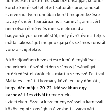
döntéseket hozott, és csak biztonsággal, különös
körültekintéssel lehetett kulturális programokat
szervezni. Ilyen formában került megrendezésre
tavaly és idén februárban is a karnevál, ami azért
nem olyan élmény és messze elmarad a
hagyományos ünnepléstől, mely évről évre a teljes
máltai lakosságot megmozgatja és számos turistát
vonz a szigetekre.
A közeljövőben bevezetésre kerülő enyhítések –
melyeknek köszönhetően számos járványügyi
intézkedést eltörölnek – miatt a szervező Festival
Malta és a máltai kormány közösen úgy döntött,
hogy
idén május 20-22. időszakban egy
karneváli fesztivált
rendeznek a
szigeteken.
Ezzel a kezdeményezéssel a karneváli
közösség biztonságban élvezheti a várva várt