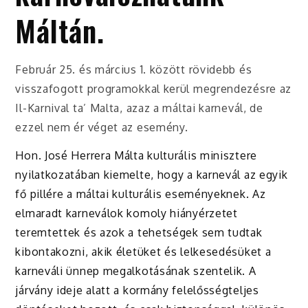
Máltán.
Február 25. és március 1. között rövidebb és
visszafogott programokkal kerül
megrendezésre az
Il-Karnival ta’ Malta, azaz a máltai karnevál, de
ezzel nem ér véget az esemény.
Hon. José Herrera Málta kulturális minisztere
nyilatkozatában kiemelte, hogy a karnevál az egyik
fő pillére a máltai kulturális eseményeknek. Az
elmaradt karneválok komoly hiányérzetet
teremtettek és azok a tehetségek sem tudtak
kibontakozni, akik életüket és lelkesedésüket a
karneváli ünnep megalkotásának szentelik. A
járvány ideje alatt a kormány felelősségteljes