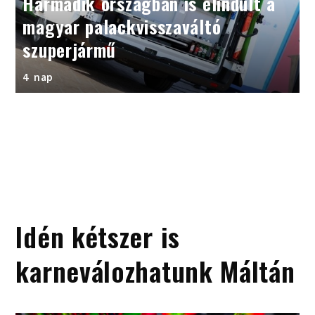
Harmadik országban is elindult a
magyar palackvisszaváltó
szuperjármű
4 nap
Idén kétszer is
karneválozhatunk Máltán