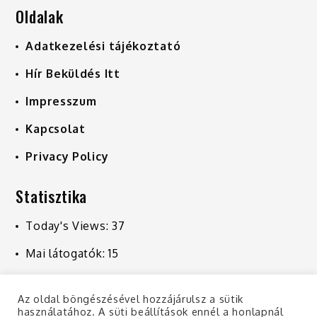
Oldalak
Adatkezelési tájékoztató
Hír Beküldés Itt
Impresszum
Kapcsolat
Privacy Policy
Statisztika
Today's Views:
37
Mai látogatók:
15
Last 7 Days Views:
251
Az oldal böngészésével hozzájárulsz a sütik
Last 30 Days Views:
1 048
használatához. A süti beállítások ennél a honlapnál