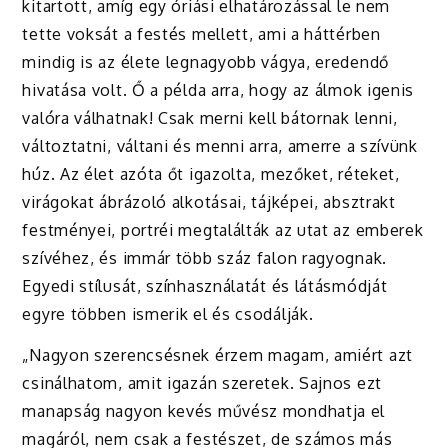
kitartott, amíg egy óriási elhatározással le nem
tette voksát a festés mellett, ami a háttérben
mindig is az élete legnagyobb vágya, eredendő
hivatása volt. Ő a példa arra, hogy az álmok igenis
valóra válhatnak! Csak merni kell bátornak lenni,
változtatni, váltani és menni arra, amerre a szívünk
húz. Az élet azóta őt igazolta, mezőket, réteket,
virágokat ábrázoló alkotásai, tájképei, absztrakt
festményei, portréi megtalálták az utat az emberek
szívéhez, és immár több száz falon ragyognak.
Egyedi stílusát, színhasználatát és látásmódját
egyre többen ismerik el és csodálják.
„Nagyon szerencsésnek érzem magam, amiért azt
csinálhatom, amit igazán szeretek. Sajnos ezt
manapság nagyon kevés művész mondhatja el
magáról, nem csak a festészet, de számos más