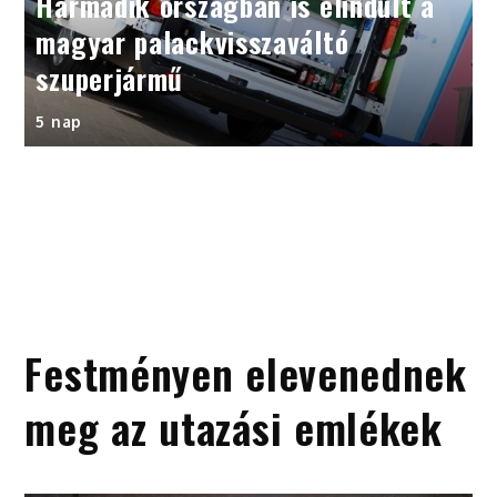
Harmadik országban is elindult a
magyar palackvisszaváltó
szuperjármű
5 nap
Festményen elevenednek
meg az utazási emlékek