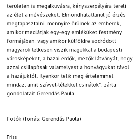
területen is megalkuvásra, kényszerpályára tereli
az élet a művészeket. Elmondhatatlanul jó érzés
megtapasztalni, mennyire örülnek az emberek,
amikor meglátják egy-egy emléküket festmény
formájában, vagy amikor külföldre sodródott
magyarok lelkesen viszik magukkal a budapesti
városképeket, a hazai erdők, mezők látványát, hogy
azzal csillapítsák valamelyest a honvágyukat távol
a hazájuktól. Ilyenkor telik meg értelemmel
mindaz, amit szívvel-lélekkel csinálok”, zárta
gondolatait Gerendás Paula.
Fotók (forrás: Gerendás Paula)
Friss