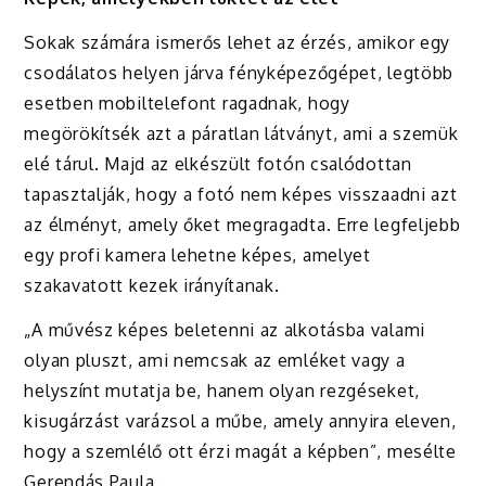
Sokak számára ismerős lehet az érzés, amikor egy
csodálatos helyen járva fényképezőgépet, legtöbb
esetben mobiltelefont ragadnak, hogy
megörökítsék azt a páratlan látványt, ami a szemük
elé tárul. Majd az elkészült fotón csalódottan
tapasztalják, hogy a fotó nem képes visszaadni azt
az élményt, amely őket megragadta. Erre legfeljebb
egy profi kamera lehetne képes, amelyet
szakavatott kezek irányítanak.
„A művész képes beletenni az alkotásba valami
olyan pluszt, ami nemcsak az emléket vagy a
helyszínt mutatja be, hanem olyan rezgéseket,
kisugárzást varázsol a műbe, amely annyira eleven,
hogy a szemlélő ott érzi magát a képben”, mesélte
Gerendás Paula.