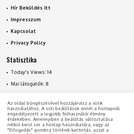
Hír Beküldés Itt
Impresszum
Kapcsolat
Privacy Policy
Statisztika
Today's Views:
14
Mai látogatók:
8
Last 7 Days Views:
226
Az oldal böngészésével hozzájárulsz a sütik
Last 30 Days Views:
1 015
használatához. A süti beállítások ennél a honlapnál
engedélyezett a legjobb felhasználói élmény
Last 365 Days Views:
10 928
érdekében. Amennyiben a beállítás változtatása
nélkül kerül sor a honlap használatára, vagy az
"Elfogadás" gombra történik kattintás, azzal a