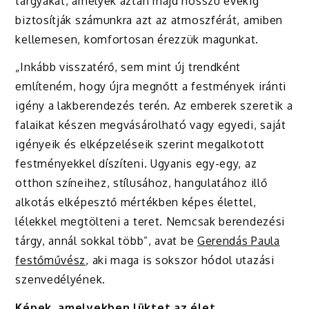
tárgyakat, amelyek aztán majd hosszú évekig
biztosítják számunkra azt az atmoszférát, amiben
kellemesen, komfortosan érezzük magunkat.
„Inkább visszatérő, sem mint új trendként
említeném, hogy újra megnőtt a festmények iránti
igény a lakberendezés terén. Az emberek szeretik a
falaikat készen megvásárolható vagy egyedi, saját
igényeik és elképzeléseik szerint megalkotott
festményekkel díszíteni. Ugyanis egy-egy, az
otthon színeihez, stílusához, hangulatához illő
alkotás elképesztő mértékben képes élettel,
lélekkel megtölteni a teret. Nemcsak berendezési
tárgy, annál sokkal több”, avat be
Gerendás Paula
festőművész
, aki maga is sokszor hódol utazási
szenvedélyének.
Képek, amelyekben lüktet az élet