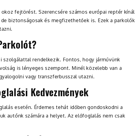
 okoz fejtörést. Szerencsére számos európai reptér kínál
de biztonságosak és megfizethetőek is. Ezek a parkolók
tazni.
Parkolót?
i szolgálattal rendelkezik. Fontos, hogy járművünk
ávolság is lényeges szempont. Minél közelebb van a
gyalogolni vagy transzferbusszal utazni.
oglalási Kedvezmények
glalás esetén. Érdemes tehát időben gondoskodni a
suk autónk számára a helyet. Az előfoglalás nem csak