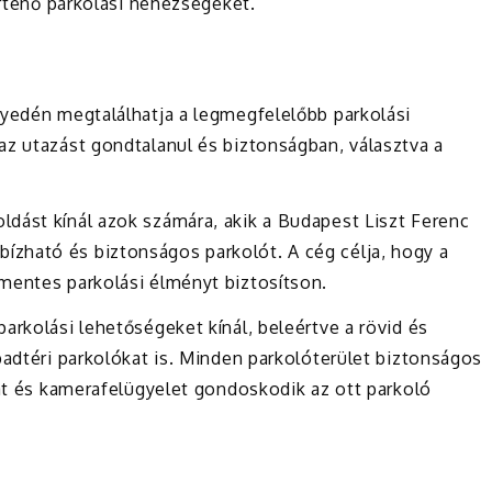
örténő parkolási nehézségeket.
nyedén megtalálhatja a legmegfelelőbb parkolási
az utazást gondtalanul és biztonságban, választva a
ldást kínál azok számára, akik a Budapest Liszt Ferenc
zható és biztonságos parkolót. A cég célja, hogy a
mentes parkolási élményt biztosítson.
arkolási lehetőségeket kínál, beleértve a rövid és
badtéri parkolókat is. Minden parkolóterület biztonságos
lat és kamerafelügyelet gondoskodik az ott parkoló