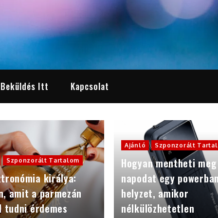
 Beküldés Itt
Kapcsolat
Ajánló
Szponzorált Tarta
Hogyan mentheti meg
Szponzorált Tartalom
tronómia királya:
napodat egy powerba
n, amit a parmezán
helyzet, amikor
l tudni érdemes
nélkülözhetetlen