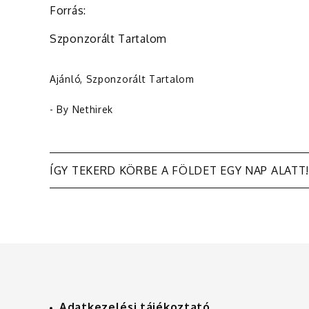
Forrás:
Szponzorált Tartalom
Ajánló
,
Szponzorált Tartalom
- By
Nethirek
Bejegyzés
ÍGY TEKERD KÖRBE A FÖLDET EGY NAP ALATT!
navigáció
Adatkezelési tájékoztató