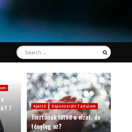
Search
Search
for:
lom
 a
nk? 7
Ajánló
Szponzorált Tartalom
Tisztának látod a vizet, de
tényleg az?