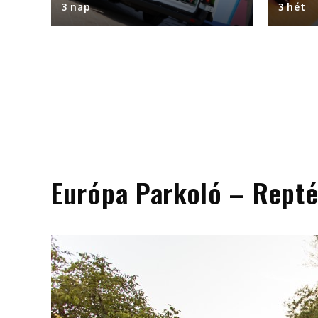
3 nap
3 hét
Európa Parkoló – Repté