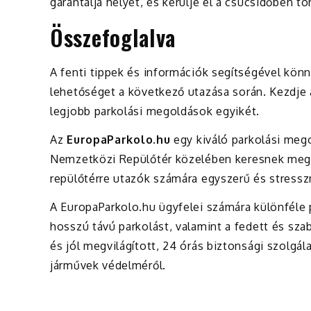
garantálja helyét, és kerülje el a csúcsidőben t
Összefoglalva
A fenti tippek és információk segítségével kön
lehetőséget a következő utazása során. Kezdje 
legjobb parkolási megoldások egyikét.
Az
EuropaParkolo.hu
egy kiváló parkolási mego
Nemzetközi Repülőtér közelében keresnek megbí
repülőtérre utazók számára egyszerű és stressz
A EuropaParkolo.hu ügyfelei számára különféle p
hosszú távú parkolást, valamint a fedett és sza
és jól megvilágított, 24 órás biztonsági szolgá
járművek védelméről.