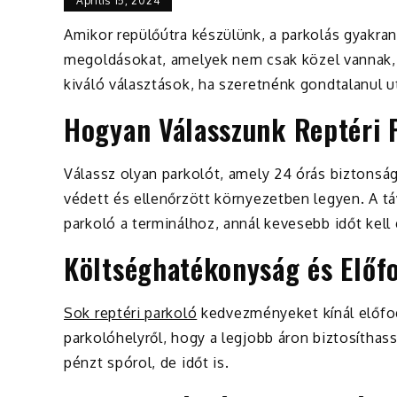
Április 15, 2024
Amikor repülőútra készülünk, a parkolás gyakran
megoldásokat, amelyek nem csak közel vannak, 
kiváló választások, ha szeretnénk gondtalanul u
Hogyan Válasszunk Reptéri 
Válassz olyan parkolót, amely 24 órás biztonság
védett és ellenőrzött környezetben legyen. A t
parkoló a terminálhoz, annál kevesebb időt kell 
Költséghatékonyság és Előf
Sok reptéri parkoló
kedvezményeket kínál előfo
parkolóhelyről, hogy a legjobb áron biztosíthas
pénzt spórol, de időt is.