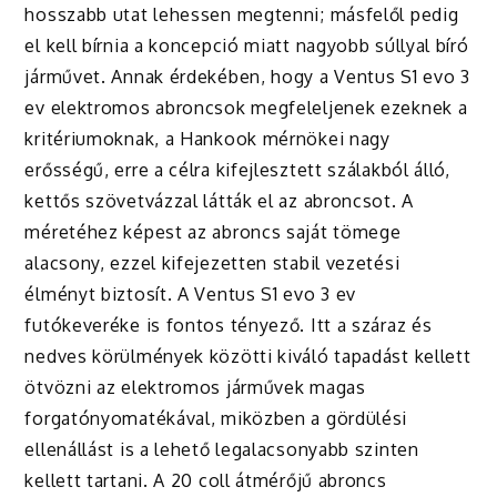
hosszabb utat lehessen megtenni; másfelől pedig
el kell bírnia a koncepció miatt nagyobb súllyal bíró
járművet. Annak érdekében, hogy a Ventus S1 evo 3
ev elektromos abroncsok megfeleljenek ezeknek a
kritériumoknak, a Hankook mérnökei nagy
erősségű, erre a célra kifejlesztett szálakból álló,
kettős szövetvázzal látták el az abroncsot. A
méretéhez képest az abroncs saját tömege
alacsony, ezzel kifejezetten stabil vezetési
élményt biztosít. A Ventus S1 evo 3 ev
futókeveréke is fontos tényező. Itt a száraz és
nedves körülmények közötti kiváló tapadást kellett
ötvözni az elektromos járművek magas
forgatónyomatékával, miközben a gördülési
ellenállást is a lehető legalacsonyabb szinten
kellett tartani. A 20 coll átmérőjű abroncs