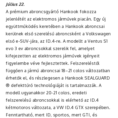
Július 22.
A prémium abroncsgyártó Hankook fokozza
jelenlétét az elektromos járművek piacán. Egy új
együttműködés keretében a Hankook abroncsai
kerülnek első szerelésű abroncsként a Volkswagen
első e-SUV-jára, az ID.4-re. A modellt a Ventus S1
evo 3 ev abroncsokkal szerelik fel, amelyet
kifejezetten az elektromos járművek igényeit
figyelembe véve fejlesztettek. Felszereléstől
függően a jármű abroncsai 18–21 colos változatban
érhetők el, és részlegesen a Hankook SEALGUARD
® defekttűrő technológiáját is tartalmazzák. A
modell ugyanakkor 20-21 colos, eredeti
felszerelésű abroncsokkal is elérhető az ID.4
kétmotoros változata, a VW ID.4 GTX szerepében.
Fenntartható, mert ID, sportos, mert GTI, és