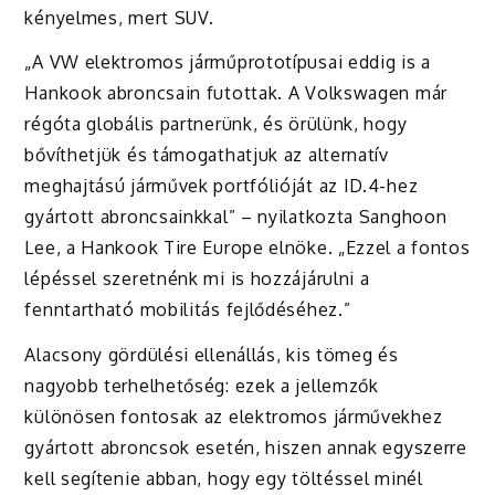
kényelmes, mert SUV.
„A VW elektromos járműprototípusai eddig is a
Hankook abroncsain futottak. A Volkswagen már
régóta globális partnerünk, és örülünk, hogy
bővíthetjük és támogathatjuk az alternatív
meghajtású járművek portfólióját az ID.4-hez
gyártott abroncsainkkal” – nyilatkozta Sanghoon
Lee, a Hankook Tire Europe elnöke. „Ezzel a fontos
lépéssel szeretnénk mi is hozzájárulni a
fenntartható mobilitás fejlődéséhez.”
Alacsony gördülési ellenállás, kis tömeg és
nagyobb terhelhetőség: ezek a jellemzők
különösen fontosak az elektromos járművekhez
gyártott abroncsok esetén, hiszen annak egyszerre
kell segítenie abban, hogy egy töltéssel minél