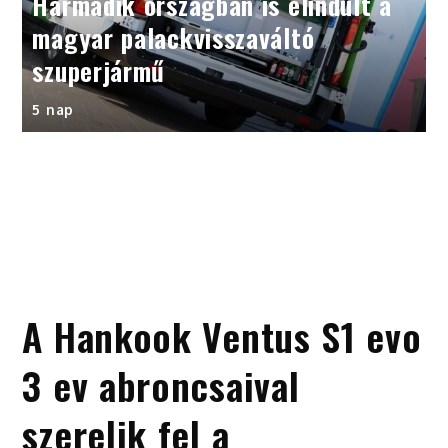
Harmadik országban is elindult a
magyar palackvisszaváltó
szuperjármű
5 nap
A Hankook Ventus S1 evo
3 ev abroncsaival
szerelik fel a