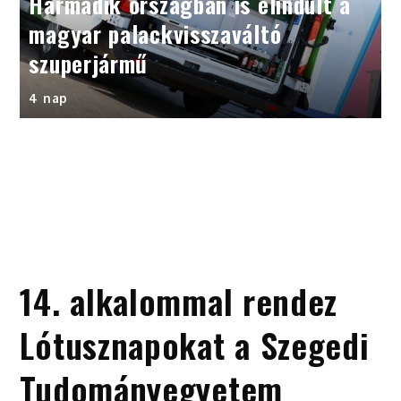
Harmadik országban is elindult a
magyar palackvisszaváltó
szuperjármű
4 nap
14. alkalommal rendez
Lótusznapokat a Szegedi
Tudományegyetem