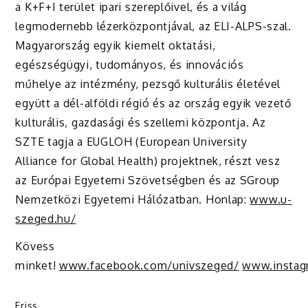
a K+F+I terület ipari szereplőivel, és a világ
legmodernebb lézerközpontjával, az ELI-ALPS-szal.
Magyarország egyik kiemelt oktatási,
egészségügyi, tudományos, és innovációs
műhelye az intézmény, pezsgő kulturális életével
együtt a dél-alföldi régió és az ország egyik vezető
kulturális, gazdasági és szellemi központja. Az
SZTE tagja a EUGLOH (European University
Alliance for Global Health) projektnek, részt vesz
az Európai Egyetemi Szövetségben és az SGroup
Nemzetközi Egyetemi Hálózatban. Honlap:
www.u-
szeged.hu/
Kövess
minket!
www.facebook.com/univszeged/
www.instag
Friss