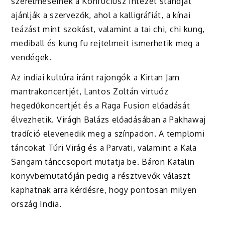
szerelmeseinek a Konfuciusz Intézet standját
ajánlják a szervezők, ahol a kalligráfiát, a kínai
teázást mint szokást, valamint a tai chi, chi kung,
mediball és kung fu rejtelmeit ismerhetik meg a
vendégek.
Az indiai kultúra iránt rajongók a Kirtan Jam
mantrakoncertjét, Lantos Zoltán virtuóz
hegedűkoncertjét és a Raga Fusion előadását
élvezhetik. Virágh Balázs előadásában a Pakhawaj
tradíció elevenedik meg a színpadon. A templomi
táncokat Túri Virág és a Parvati, valamint a Kala
Sangam tánccsoport mutatja be. Báron Katalin
könyvbemutatóján pedig a résztvevők választ
kaphatnak arra kérdésre, hogy pontosan milyen
ország India.