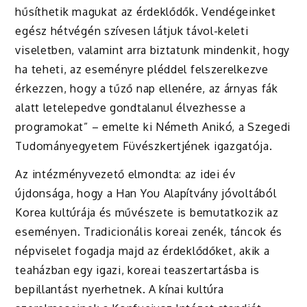
hűsíthetik magukat az érdeklődők. Vendégeinket
egész hétvégén szívesen látjuk távol-keleti
viseletben, valamint arra biztatunk mindenkit, hogy
ha teheti, az eseményre pléddel felszerelkezve
érkezzen, hogy a tűző nap ellenére, az árnyas fák
alatt letelepedve gondtalanul élvezhesse a
programokat” – emelte ki Németh Anikó, a Szegedi
Tudományegyetem Füvészkertjének igazgatója.
Az intézményvezető elmondta: az idei év
újdonsága, hogy a Han You Alapítvány jóvoltából
Korea kultúrája és művészete is bemutatkozik az
eseményen. Tradicionális koreai zenék, táncok és
népviselet fogadja majd az érdeklődőket, akik a
teaházban egy igazi, koreai teaszertartásba is
bepillantást nyerhetnek. A kínai kultúra