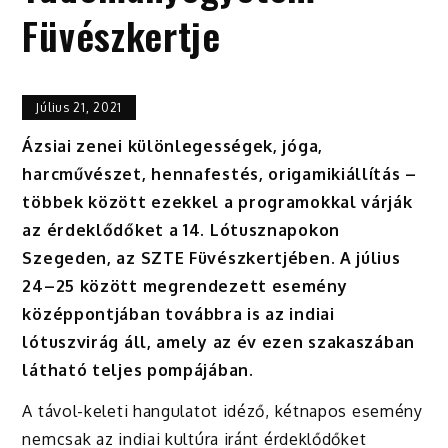
Füvészkertje
Július 21, 2021
Ázsiai zenei különlegességek, jóga,
harcművészet, hennafestés, origamikiállítás –
többek között ezekkel a programokkal várják
az érdeklődőket a 14. Lótusznapokon
Szegeden, az SZTE Füvészkertjében. A július
24–25 között megrendezett esemény
középpontjában továbbra is az indiai
lótuszvirág áll, amely az év ezen szakaszában
látható teljes pompájában.
A távol-keleti hangulatot idéző, kétnapos esemény
nemcsak az indiai kultúra iránt érdeklődőket