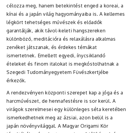
célozza meg, hanem betekintést enged a koreai, a
kínai és a japán világ hagyományaiba is. A kellemes
légkört tehetséges művészek és előadók
garantálják, akik távol-keleti hangszereken
különböző, meditációra és relaxálásra alkalmas
zenéket játszanak, és érdekes témákat
ismertetnek. Emellett egyedi, ínycsiklandó
ételeket és finom italokat is megkóstolhatnak a
Szegedi Tudományegyetem Füvészkertjébe
érkezők.
A rendezvényen központi szerepet kap a jóga és a
harcművészet, de hennafestésre is sor kerül. A
virágok szerelmesei egy különleges séta keretében
ismerkedhetnek meg az ázsiai, azon belül is a
japán növényvilággal. A Magyar Origami Kör