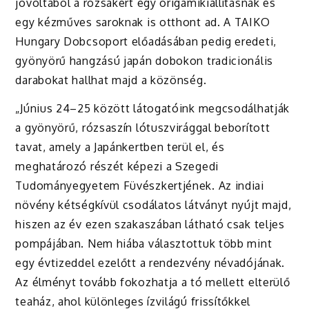
jóvoltából a rózsakert egy origamikiállításnak és
egy kézműves saroknak is otthont ad. A TAIKO
Hungary Dobcsoport előadásában pedig eredeti,
gyönyörű hangzású japán dobokon tradicionális
darabokat hallhat majd a közönség.
„Június 24–25 között látogatóink megcsodálhatják
a gyönyörű, rózsaszín lótuszvirággal beborított
tavat, amely a Japánkertben terül el, és
meghatározó részét képezi a Szegedi
Tudományegyetem Füvészkertjének. Az indiai
növény kétségkívül csodálatos látványt nyújt majd,
hiszen az év ezen szakaszában látható csak teljes
pompájában. Nem hiába választottuk több mint
egy évtizeddel ezelőtt a rendezvény névadójának.
Az élményt tovább fokozhatja a tó mellett elterülő
teaház, ahol különleges ízvilágú frissítőkkel