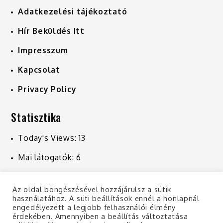
Adatkezelési tájékoztató
Hír Beküldés Itt
Impresszum
Kapcsolat
Privacy Policy
Statisztika
Today's Views:
13
Mai látogatók:
6
Last 7 Days Views:
227
Az oldal böngészésével hozzájárulsz a sütik
Last 30 Days Views:
1 024
használatához. A süti beállítások ennél a honlapnál
engedélyezett a legjobb felhasználói élmény
Last 365 Days Views:
10 906
érdekében. Amennyiben a beállítás változtatása