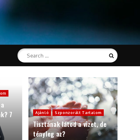
Search
Search
for:
lom
 a
nk? 7
Ajánló
Szponzorált Tartalom
Tisztának látod a vizet, de
tényleg az?