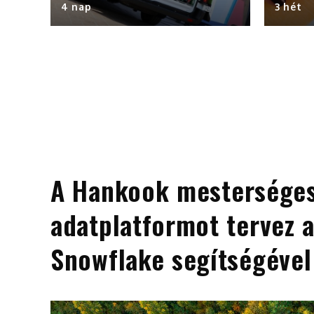
4 nap
3 hét
A Hankook mesterségesi
adatplatformot tervez 
Snowflake segítségével