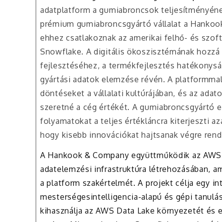
adatplatform a gumiabroncsok teljesítményéne
prémium gumiabroncsgyártó vállalat a Hankoo
ehhez csatlakoznak az amerikai felhő- és szo
Snowflake. A digitális ökoszisztémának hozzá 
fejlesztéséhez, a termékfejlesztés hatékonys
gyártási adatok elemzése révén. A platformma
döntéseket a vállalati kultúrájában, és az adat
szeretné a cég értékét. A gumiabroncsgyártó eme
folyamatokat a teljes értékláncra kiterjeszti a
hogy kisebb innovációkat hajtsanak végre re
A Hankook & Company együttműködik az AWS-sz
adatelemzési infrastruktúra létrehozásában, a
a platform szakértelmét. A projekt célja egy i
mesterségesintelligencia-alapú és gépi tanulás
kihasználja az AWS Data Lake környezetét és e