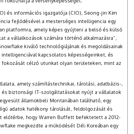
n fokozhatja a versenyképességet.
O) és információs igazgatója (CIO), Seong-jin Kim
encia fejlődésével a mesterséges intelligencia egy
an platformra, amely képes gyűjteni a belső és külső
kat a vállalkozások számára történő alkalmazásra”,
Snowflake kiváló technológiájának és megoldásainak
 intelligenciával kapcsolatos képességeinket, és
fokozását célzó utunkat olyan területeken, mint az
alata, amely számítástechnikai, tárolási, adatbázis-,
és biztonsági IT-szolgáltatásokat nyújt a vállalatok
egyesült államokbeli Montanában található, egy
égű adatok hatékony tárolását, feldolgozását és
t előtérbe, hogy Warren Buffett befektetett a 2012-
nowflake megkezdte a működését Dél-Koreában egy