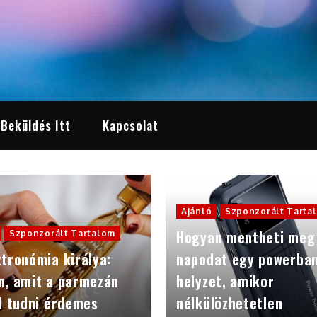
 Beküldés Itt
Kapcsolat
Ajánló
Szponzorált Tarta
Hogyan mentheti meg
Szponzorált Tartalom
tronómia királya:
napodat egy powerba
n, amit a parmezán
helyzet, amikor
l tudni érdemes
nélkülözhetetlen