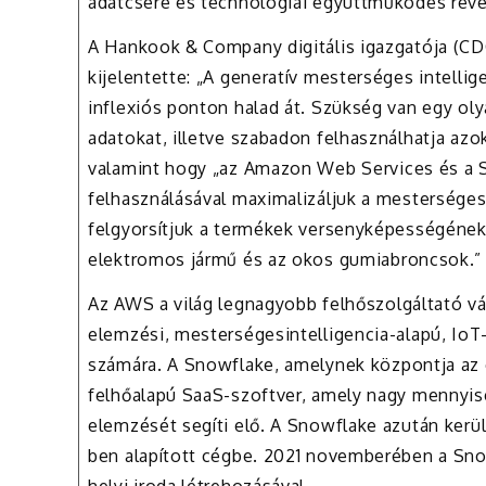
adatcsere és technológiai együttműködés révé
A Hankook & Company digitális igazgatója (CD
kijelentette: „A generatív mesterséges intellig
inflexiós ponton halad át. Szükség van egy oly
adatokat, illetve szabadon felhasználhatja azo
valamint hogy „az Amazon Web Services és a 
felhasználásával maximalizáljuk a mesterséges
felgyorsítjuk a termékek versenyképességének 
elektromos jármű és az okos gumiabroncsok.”
Az AWS a világ legnagyobb felhőszolgáltató váll
elemzési, mesterségesintelligencia-alapú, IoT- 
számára. A Snowflake, amelynek központja az 
felhőalapú SaaS-szoftver, amely nagy mennyis
elemzését segíti elő. A Snowflake azután kerül
ben alapított cégbe. 2021 novemberében a S
helyi iroda létrehozásával.