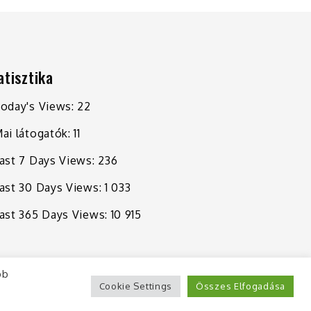
atisztika
oday's Views:
22
ai látogatók:
11
ast 7 Days Views:
236
ast 30 Days Views:
1 033
ast 365 Days Views:
10 915
bb
Cookie Settings
Összes Elfogadása
Shark Magazine by
Shark Themes