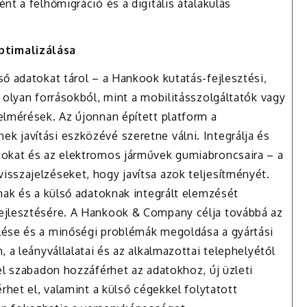
nt a felhőmigráció és a digitális átalakulás
ptimalizálása
ő adatokat tárol – a Hankook kutatás-fejlesztési,
 olyan forrásokból, mint a mobilitásszolgáltatók vagy
elmérések. Az újonnan épített platform a
 javítási eszközévé szeretne válni. Integrálja és
tokat és az elektromos járművek gumiabroncsaira – a
sszajelzéseket, hogy javítsa azok teljesítményét.
nak és a külső adatoknak integrált elemzését
ejlesztésére. A Hankook & Company célja továbbá az
lése és a minőségi problémák megoldása a gyártási
 a leányvállalatai és az alkalmazottai telephelyétől
el szabadon hozzáférhet az adatokhoz, új üzleti
rhet el, valamint a külső cégekkel folytatott