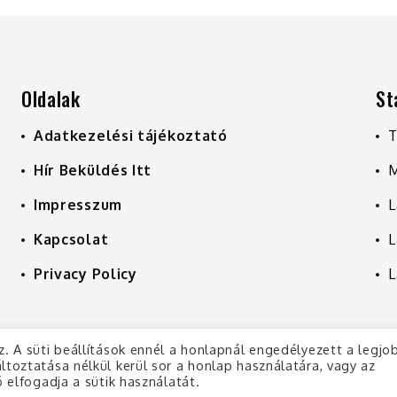
Oldalak
St
Adatkezelési tájékoztató
T
Hír Beküldés Itt
M
Impresszum
L
Kapcsolat
L
Privacy Policy
L
z. A süti beállítások ennél a honlapnál engedélyezett a legjo
ltoztatása nélkül kerül sor a honlap használatára, vagy az
 elfogadja a sütik használatát.