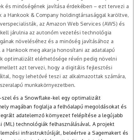
k és minőségének javítása érdekében – ezt tervezi a
k a Hankook & Company holdingtársasággal karöltve,
ftverspecialisták, az Amazon Web Services (AWS) és
kell járulnia az autonóm vezetési technológia
ágának növeléséhez és a minőség javításához a
l a Hankook meg akarja honosítani az adatalapú
ok optimalizált elérhetősége révén pedig növelni
llett azt tervezi, hogy a digitális fejlesztési
záltal, hogy lehetővé teszi az alkalmazottak számára,
ndszeralapú munkakörnyezetben.
el és a Snowflake-kel egy optimalizált
mely magában foglalja a felhőalapú megoldásokat és
ntegrált adatelemző környezet felépítése a legújabb
i (ML) technológiák felhasználásával. A projekt
lemzési infrastruktúráját, beleértve a Sagemakert és