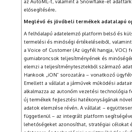
az AutoML-t, valamint a Snowflake-et adattárké
elősegítésére.
Meglévő és jövőbeli termékek adatalapú o
A felhőalapú adatelemző platform belső és küls
termelési és minőségi értékeléseiből, valamint
a Voice of Customer (Az ügyfél hangja, VOC) f
gumiabroncsok teljesítményének és minőségének
elemzi a teljesítménytesztekből származó ada
Hankook „iON” sorozatára – vonatkozó ügyfélvi
Emellett a vállalat a járművek működési adatai
alkalmazza az autonóm vezetési technológia f
új termékek fejlesztési hatékonyságának növe
adatok elemzése révén. A vállalat – együttesen,
függetlenül – az integrált platform segítségév
lehetőségeket azonosíthat, stratégiai célokat é