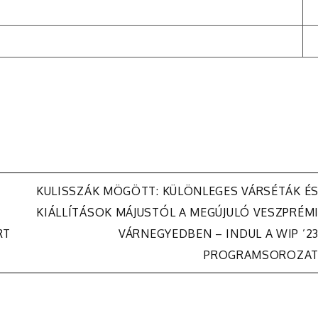
KULISSZÁK MÖGÖTT: KÜLÖNLEGES VÁRSÉTÁK É
KIÁLLÍTÁSOK MÁJUSTÓL A MEGÚJULÓ VESZPRÉM
RT
VÁRNEGYEDBEN – INDUL A WIP ’2
PROGRAMSOROZA