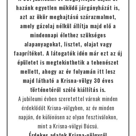
hazánk egyetlen működő járgányházát is,
azt az ökör meghajtású szárazmalmot,
amely gázolaj nélkül állítja majd elő a
mindennapi élethez szükséges
alapanyagokat, lisztet, olajat vagy
faaprítékot. A látogatók idén már ezt az új
épületet is megtekinthetik a tehenészet
mellett, ahogy az év folyamán itt lesz
majd látható a Krisna-völgy 30 éves
történetéről szóló kiállítás is.
A jubileumi évben szeretettel várnak minden
érdeklődőt Krisna-völgyben, az év minden
napján, de különösen az olyan fesztiválokon,
mint a Krisna-völgyi Búcsú.
Érdekes adatok Krisna-völgyről