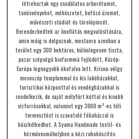
létrehoztak egy csodálatos arborétumot,
tanösvényeket, méhészetet, befőző üzemet,
művészeti stúdiót és tárolópincét.
Berendezkedtek az önellátás megvalósítására,
amin máig is dolgoznak, mostanra azonban a
terület egy 300 hektáros, különlegesen tiszta,
pazar szépségű biofarmmá fejlődött, Közép-
Európa legnagyobb ökofalva lett. Krisna-völgy
meseszép templommal és kis lakóházakkal,
turisztikai központtal és vendégházakkal is
rendelkezik, de saját mélyfúrt kúttal és kisebb
vízforrásokkal, valamint egy 3000 m²-es téli
termesztést is szavatoló fóliaházzal is
büszkélkedhet. A Syama Handmade textil- és
kézművesműhelyben a kézi ruhakészítés