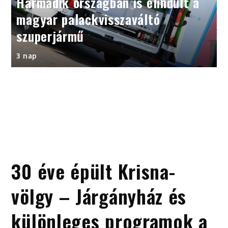
Harmadik országban is elindult a
magyar palackvisszaváltó
szuperjármű
3 nap
30 éve épült Krisna-
völgy – Járgányház és
különleges programok a