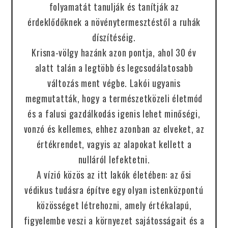
folyamatát tanulják és tanítják az
érdeklődőknek a növénytermesztéstől a ruhák
díszítéséig.
Krisna-völgy hazánk azon pontja, ahol 30 év
alatt talán a legtöbb és legcsodálatosabb
változás ment végbe. Lakói ugyanis
megmutatták, hogy a természetközeli életmód
és a falusi gazdálkodás igenis lehet minőségi,
vonzó és kellemes, ehhez azonban az elveket, az
értékrendet, vagyis az alapokat kellett a
nulláról lefektetni.
A vízió közös az itt lakók életében: az ősi
védikus tudásra építve egy olyan istenközpontú
közösséget létrehozni, amely értékalapú,
figyelembe veszi a környezet sajátosságait és a