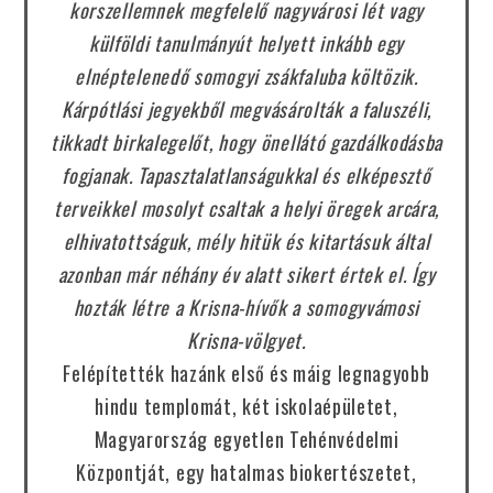
korszellemnek megfelelő nagyvárosi lét vagy
külföldi tanulmányút helyett inkább egy
elnéptelenedő somogyi zsákfaluba költözik.
Kárpótlási jegyekből megvásárolták a faluszéli,
tikkadt birkalegelőt, hogy önellátó gazdálkodásba
fogjanak. Tapasztalatlanságukkal és elképesztő
terveikkel mosolyt csaltak a helyi öregek arcára,
elhivatottságuk, mély hitük és kitartásuk által
azonban már néhány év alatt sikert értek el. Így
hozták létre a Krisna-hívők a somogyvámosi
Krisna-völgyet.
Felépítették hazánk első és máig legnagyobb
hindu templomát, két iskolaépületet,
Magyarország egyetlen Tehénvédelmi
Központját, egy hatalmas biokertészetet,