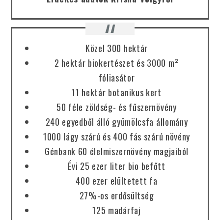
Közel 300 hektár
2 hektár biokertészet és 3000 m²
fóliasátor
11 hektár botanikus kert
50 féle zöldség- és fűszernövény
240 egyedből álló gyümölcsfa állomány
1000 lágy szárú és 400 fás szárú növény
Génbank 60 élelmiszernövény magjaiból
Évi 25 ezer liter bio befőtt
400 ezer elültetett fa
27%-os erdősültség
125 madárfaj