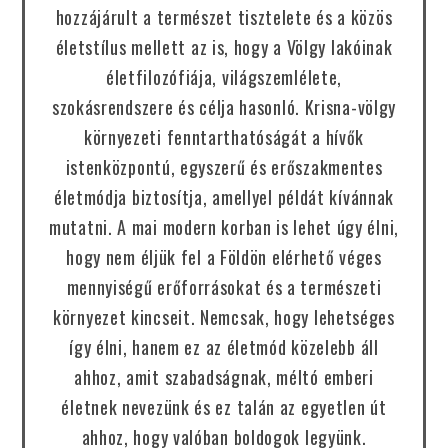
hozzájárult a természet tisztelete és a közös
életstílus mellett az is, hogy a Völgy lakóinak
életfilozófiája, világszemlélete,
szokásrendszere és célja hasonló. Krisna-völgy
környezeti fenntarthatóságát a hívők
istenközpontú, egyszerű és erőszakmentes
életmódja biztosítja, amellyel példát kívánnak
mutatni. A mai modern korban is lehet úgy élni,
hogy nem éljük fel a Földön elérhető véges
mennyiségű erőforrásokat és a természeti
környezet kincseit. Nemcsak, hogy lehetséges
így élni, hanem ez az életmód közelebb áll
ahhoz, amit szabadságnak, méltó emberi
életnek nevezünk és ez talán az egyetlen út
ahhoz, hogy valóban boldogok legyünk.