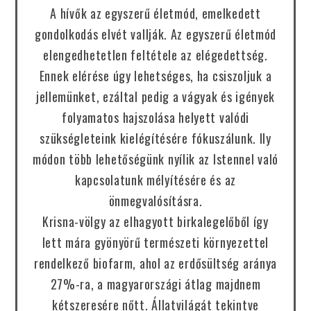
A hívők az egyszerű életmód, emelkedett
gondolkodás elvét vallják. Az egyszerű életmód
elengedhetetlen feltétele az elégedettség.
Ennek elérése úgy lehetséges, ha csiszoljuk a
jellemünket, ezáltal pedig a vágyak és igények
folyamatos hajszolása helyett valódi
szükségleteink kielégítésére fókuszálunk. Ily
módon több lehetőségünk nyílik az Istennel való
kapcsolatunk mélyítésére és az
önmegvalósításra.
Krisna-völgy az elhagyott birkalegelőből így
lett mára gyönyörű természeti környezettel
rendelkező biofarm, ahol az erdősültség aránya
27%-ra, a magyarországi átlag majdnem
kétszeresére nőtt. Állatvilágát tekintve