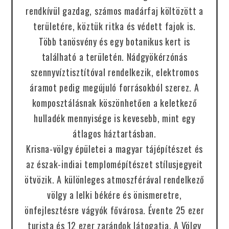
rendkívül gazdag, számos madárfaj költözött a
területére, köztük ritka és védett fajok is.
Több tanösvény és egy botanikus kert is
található a területén. Nádgyökérzónás
szennyvíztisztítóval rendelkezik, elektromos
áramot pedig megújuló forrásokból szerez. A
komposztálásnak köszönhetően a keletkező
hulladék mennyisége is kevesebb, mint egy
átlagos háztartásban.
Krisna-völgy épületei a magyar tájépítészet és
az észak-indiai templomépítészet stílusjegyeit
ötvözik. A különleges atmoszférával rendelkező
völgy a lelki békére és önismeretre,
önfejlesztésre vágyók fővárosa. Évente 25 ezer
turista és 12 ezer zarándok látogatja. A Völgy