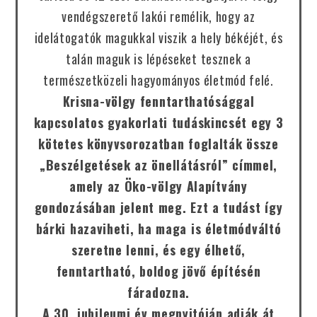
vendégszerető lakói remélik, hogy az
idelátogatók magukkal viszik a hely békéjét, és
talán maguk is lépéseket tesznek a
természetközeli hagyományos életmód felé.
Krisna-völgy fenntarthatósággal
kapcsolatos gyakorlati tudáskincsét egy 3
kötetes könyvsorozatban foglalták össze
„Beszélgetések az önellátásról” címmel,
amely az Öko-völgy Alapítvány
gondozásában jelent meg. Ezt a tudást így
bárki hazaviheti, ha maga is életmódváltó
szeretne lenni, és egy élhető,
fenntartható, boldog jövő építésén
fáradozna.
A 30. jubileumi év megnyitóján adják át