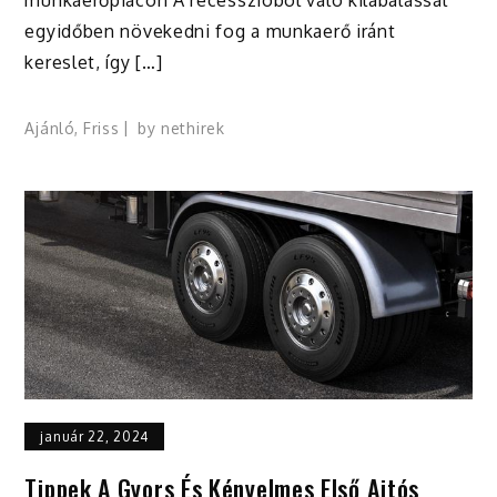
egyidőben növekedni fog a munkaerő iránt
kereslet, így […]
Ajánló
,
Friss
by
nethirek
január 22, 2024
Tippek A Gyors És Kényelmes Első Ajtós