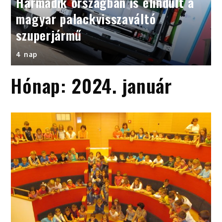
Harmadik országban is elindult a
magyar palackvisszaváltó
szuperjármű
4 nap
Hónap:
2024. január