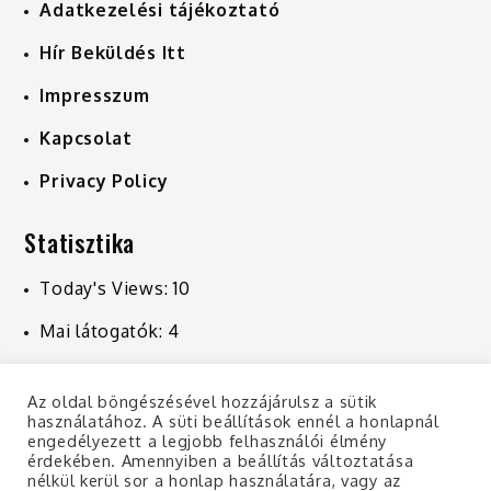
Adatkezelési tájékoztató
Hír Beküldés Itt
Impresszum
Kapcsolat
Privacy Policy
Statisztika
Today's Views:
10
Mai látogatók:
4
Last 7 Days Views:
224
Az oldal böngészésével hozzájárulsz a sütik
Last 30 Days Views:
1 021
használatához. A süti beállítások ennél a honlapnál
engedélyezett a legjobb felhasználói élmény
Last 365 Days Views:
10 903
érdekében. Amennyiben a beállítás változtatása
nélkül kerül sor a honlap használatára, vagy az