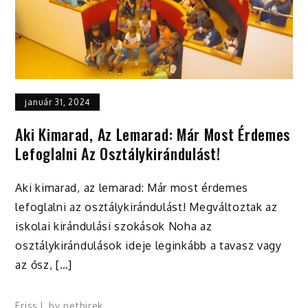
január 31, 2024
Aki Kimarad, Az Lemarad: Már Most Érdemes
Lefoglalni Az Osztálykirándulást!
Aki kimarad, az lemarad: Már most érdemes
lefoglalni az osztálykirándulást! Megváltoztak az
iskolai kirándulási szokások Noha az
osztálykirándulások ideje leginkább a tavasz vagy
az ősz, […]
Friss
by
nethirek