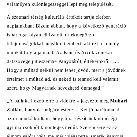
valamilyen különlegességgel lepi meg települését.
A szatmári térség kulturális értékeit tartja életben
napjainkban. Bízom abban, hogy a következő generáció
is tartogat olyan elhivatott, értékmegőrző
tulajdonságokkal megáldott embert, aki ezt a komoly
munkát folytatja majd. Az Ismerős Arcok zenekar
dalszövege jut eszembe Panyoláról, értékeinkről. „…
Hogy a múltad nélkül nem lehet jövőd, mert a jövődnek
értelmet a múltad ad, és neked is tenned kell valamit
azért, hogy Magyarnak nevezhesd önmagad.”
„A pálinka hozott erre a vidékre – jegyezte meg
Muhari
Zoltán
, Panyola polgármestere. – Két jó barátommal
azon munkálkodtam, hogy újra készítsünk minőségi
gyümölcsökből különleges nedűt. Szerencsére ez az
álmom valóra vált, ma már világszerte ismerik Panyola