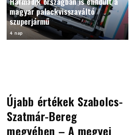
Harmadik országban is elindult a
magyar palackvisszaváltó
szuperjármű
4 nap
Újabb értékek Szabolcs-
Szatmár-Bereg
megyében – A megyei