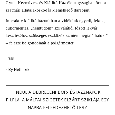
Gyula Kézműves- és Kiállító Ház életnagyságban őrzi a
szatmári állatalakoskodás kiemelkedő darabjait.
Interaktív kiállító házunkban a vidékünk egyedi, fekete,
cukormentes, „nemtudom” szilvájából főzött lekvár
készítéséhez szükséges eszközök szintén megtalálhatók ”
– fejezte be gondolatát a polgármester.
Friss
- By
Nethirek
Bejegyzés
INDUL A DEBRECENI BOR- ÉS JAZZNAPOK
FILFLA, A MÁLTAI SZIGETEK ELZÁRT SZIKLÁJA EGY
navigáció
NAPRA FELFEDEZHETŐ LESZ