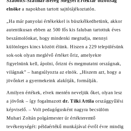
Szabolcs-Szatmár-Bereg Megyei Értéktár bizottság
elnöke
a napokban tartott sajtótájékoztatón.
„Ha már panyolai értékekkel is büszkélkedhetünk, akkor
autentikusan ebben az 500 fős kis faluban tartottuk éves
beszámolónkat, hogy mindenki megtudja, mennyi
különleges kincs között élünk. Hiszen a 229 településünk
sok-sok olyan meglévő értéket őriz, amelyekre
figyelnünk kell, ápolni, őrizni és megmutatni országnak,
világnak” – hangsúlyozta az elnök. „Hiszem azt, hogy a
jövőnket a gyermekeink alakítják, formálják.
Amilyen értékek, elvek mentén neveljük őket, olyan lesz
a jövőnk – így fogalmazott
dr. Tilki Attila
országgyűlési
képviselő. – Volt pedagógusként nagyra becsülöm
Muhari Zoltán polgármester úr értékteremtő
tevékenységét: példaértékű munkájával évről évre mindig