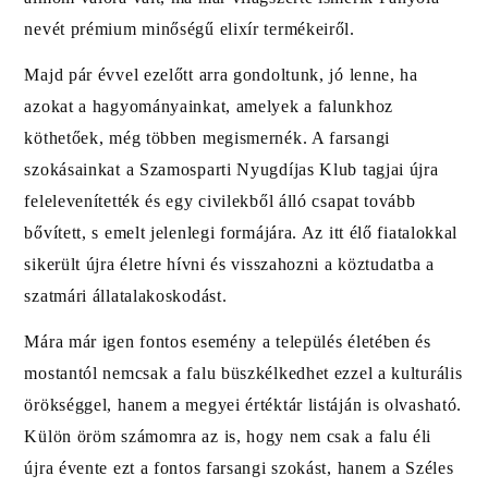
nevét prémium minőségű elixír termékeiről.
Majd pár évvel ezelőtt arra gondoltunk, jó lenne, ha
azokat a hagyományainkat, amelyek a falunkhoz
köthetőek, még többen megismernék. A farsangi
szokásainkat a Szamosparti Nyugdíjas Klub tagjai újra
felelevenítették és egy civilekből álló csapat tovább
bővített, s emelt jelenlegi formájára. Az itt élő fiatalokkal
sikerült újra életre hívni és visszahozni a köztudatba a
szatmári állatalakoskodást.
Mára már igen fontos esemény a település életében és
mostantól nemcsak a falu büszkélkedhet ezzel a kulturális
örökséggel, hanem a megyei értéktár listáján is olvasható.
Külön öröm számomra az is, hogy nem csak a falu éli
újra évente ezt a fontos farsangi szokást, hanem a Széles