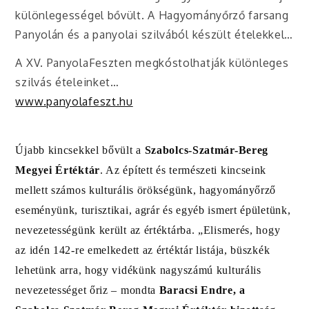
különlegességel bővült. A Hagyományőrző farsang
Panyolán és a panyolai szilvából készült ételekkel…
A XV. PanyolaFeszten megkóstolhatják különleges
szilvás ételeinket…
www.panyolafeszt.hu
Újabb kincsekkel bővült a
Szabolcs-Szatmár-Bereg
Megyei Értéktár
. Az épített és természeti kincseink
mellett számos kulturális örökségünk, hagyományőrző
eseményünk, turisztikai, agrár és egyéb ismert épületünk,
nevezetességünk került az értéktárba. „Elismerés, hogy
az idén 142-re emelkedett az értéktár listája, büszkék
lehetünk arra, hogy vidékünk nagyszámú kulturális
nevezetességet őriz – mondta
Baracsi Endre, a