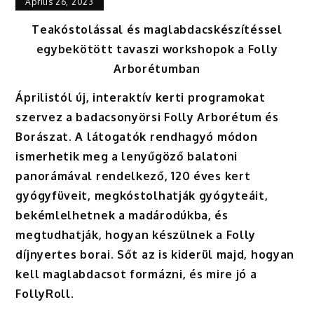
Április 26, 2023
Teakóstolással és maglabdacskészítéssel
egybekötött tavaszi workshopok a Folly
Arborétumban
Áprilistól új, interaktív kerti programokat
szervez a badacsonyörsi Folly Arborétum és
Borászat. A látogatók rendhagyó módon
ismerhetik meg a lenyűgöző balatoni
panorámával rendelkező, 120 éves kert
gyógyfüveit, megkóstolhatják gyógyteáit,
bekémlelhetnek a madárodúkba, és
megtudhatják, hogyan készülnek a Folly
díjnyertes borai. Sőt az is kiderül majd, hogyan
kell maglabdacsot formázni, és mire jó a
FollyRoll.