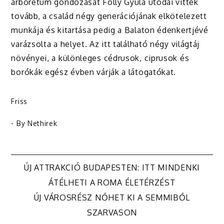
arborétum gondozását Folly Gyula utódai vitték
tovább, a család négy generációjának elkötelezett
munkája és kitartása pedig a Balaton édenkertjévé
varázsolta a helyet. Az itt található négy világtáj
növényei, a különleges cédrusok, ciprusok és
borókák egész évben várják a látogatókat.
Friss
- By
Nethirek
Bejegyzés
ÚJ ATTRAKCIÓ BUDAPESTEN: ITT MINDENKI
ÁTÉLHETI A ROMA ÉLETÉRZÉST
navigáció
ÚJ VÁROSRÉSZ NŐHET KI A SEMMIBŐL
SZARVASON