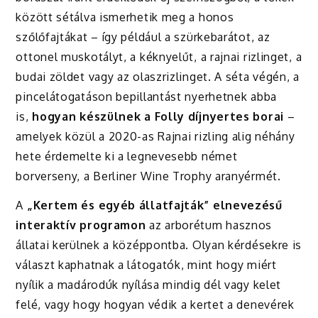
között sétálva ismerhetik meg a honos
szőlőfajtákat – így például a szürkebarátot, az
ottonel muskotályt, a kéknyelűt, a rajnai rizlinget, a
budai zöldet vagy az olaszrizlinget. A séta végén, a
pincelátogatáson bepillantást nyerhetnek abba
is,
hogyan készülnek a Folly díjnyertes borai
–
amelyek közül a 2020-as Rajnai rizling alig néhány
hete érdemelte ki a legnevesebb német
borverseny, a Berliner Wine Trophy aranyérmét.
A
„Kertem és egyéb állatfajták” elnevezésű
interaktív programon
az arborétum hasznos
állatai kerülnek a középpontba. Olyan kérdésekre is
választ kaphatnak a látogatók, mint hogy miért
nyílik a madárodúk nyílása mindig dél vagy kelet
felé, vagy hogy hogyan védik a kertet a denevérek