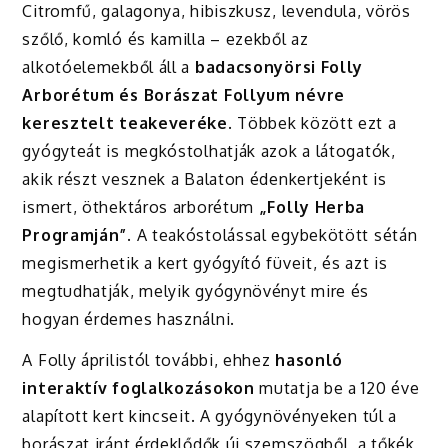
Citromfű, galagonya, hibiszkusz, levendula, vörös
szőlő, komló és kamilla – ezekből az
alkotóelemekből áll a
badacsonyörsi Folly
Arborétum és Borászat
Follyum névre
keresztelt teakeveréke
. Többek között ezt a
gyógyteát is megkóstolhatják azok a látogatók,
akik részt vesznek a Balaton édenkertjeként is
ismert, öthektáros arborétum
„Folly Herba
Programján”
. A teakóstolással egybekötött sétán
megismerhetik a kert gyógyító füveit, és azt is
megtudhatják, melyik gyógynövényt mire és
hogyan érdemes használni.
A Folly áprilistól további, ehhez
hasonló
interaktív foglalkozásokon
mutatja be a 120 éve
alapított kert kincseit. A gyógynövényeken túl a
borászat iránt érdeklődők új szemszögből, a tőkék