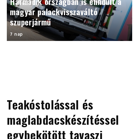
Harmadik országban is elindult a
magyar palackvisszaváltó
szuperjármű
7 nap
Teakóstolással és
maglabdacskészítéssel
egybekötött tavaszi