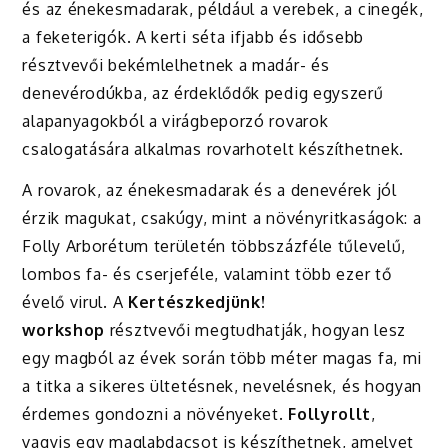
és az énekesmadarak, például a verebek, a cinegék,
a feketerigók. A kerti séta ifjabb és idősebb
résztvevői bekémlelhetnek a madár- és
denevérodúkba, az érdeklődők pedig egyszerű
alapanyagokból a virágbeporzó rovarok
csalogatására alkalmas rovarhotelt készíthetnek.
A rovarok, az énekesmadarak és a denevérek jól
érzik magukat, csakúgy, mint a növényritkaságok: a
Folly Arborétum területén többszázféle tűlevelű,
lombos fa- és cserjeféle, valamint több ezer tő
évelő virul. A
Kertészkedjünk!
workshop
résztvevői megtudhatják, hogyan lesz
egy magból az évek során több méter magas fa, mi
a titka a sikeres ültetésnek, nevelésnek, és hogyan
érdemes gondozni a növényeket.
Follyrollt
,
vagyis egy maglabdacsot is készíthetnek, amelyet