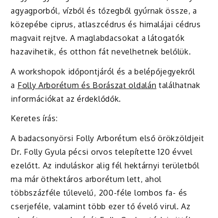
agyagporból, vízből és tőzegből gyúrnak össze, a
közepébe ciprus, atlaszcédrus és himalájai cédrus
magvait rejtve. A maglabdacsokat a látogatók
hazavihetik, és otthon fát nevelhetnek belőlük.
A workshopok időpontjáról és a belépőjegyekről
a
Folly Arborétum és Borászat oldalán
találhatnak
információkat az érdeklődők.
Keretes írás:
A badacsonyörsi Folly Arborétum első örökzöldjeit
Dr. Folly Gyula pécsi orvos telepítette 120 évvel
ezelőtt. Az induláskor alig fél hektárnyi területből
ma már öthektáros arborétum lett, ahol
többszázféle tűlevelű, 200-féle lombos fa- és
cserjeféle, valamint több ezer tő évelő virul. Az