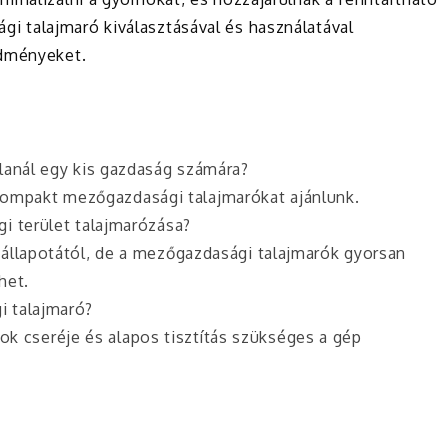
 talajmaró kiválasztásával és használatával
edményeket.
lanál egy kis gazdaság számára?
kompakt mezőgazdasági talajmarókat ajánlunk.
i terület talajmarózása?
aj állapotától, de a mezőgazdasági talajmarók gyorsan
het.
i talajmaró?
k cseréje és alapos tisztítás szükséges a gép