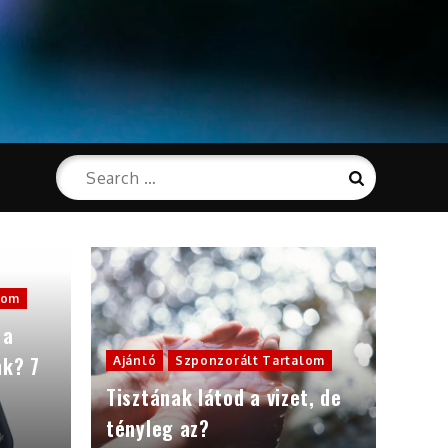
Search
Search
for:
lom
 a
nk? 7
Ajánló
Szponzorált Tartalom
Tisztának látod a vizet, de
tényleg az?