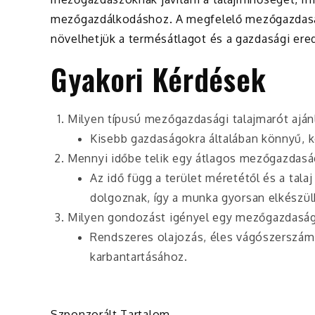
mezőgazdálkodáshoz. A megfelelő mezőgazdasági
növelhetjük a termésátlagot és a gazdasági er
Gyakori Kérdések
Milyen típusú mezőgazdasági talajmarót aján
Kisebb gazdaságokra általában könnyű, 
Mennyi időbe telik egy átlagos mezőgazdaság
Az idő függ a terület méretétől és a tal
dolgoznak, így a munka gyorsan elkészül
Milyen gondozást igényel egy mezőgazdaság
Rendszeres olajozás, éles vágószerszámo
karbantartásához.
Szponzorált Tartalom