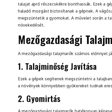
talajat apró részecskékre bonthassák. Ezek a g
haladó mozgást biztosítanak a gépnek. A vágósze
megszüntetik a gyomokat. A művelet során a tal
növekedését.
Mezőgazdasági Talajm
A mezőgazdasági talajmarók számos előnnyel j
1. Talajminőség Javítása
Ezek a gépek segítenek megszüntetni a talajban l
a növények könnyebben gyökereket tudnak eres
2. Gyomirtás
A mezőgazdasági talajmarók hatékonyan képesek 