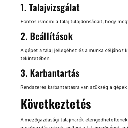
1. Talajvizsgálat
Fontos ismerni a talaj tulajdonságait, hogy meg
2. Beállítások
A gépet a talaj jellegéhez és a munka céljához k
tekintetében.
3. Karbantartás
Rendszeres karbantartásra van szükség a gépe
Következtetés
A mezőgazdasági talajmarók elengedhetetlenek
mezőgazdászoknak javítani a talajminőséget, mi