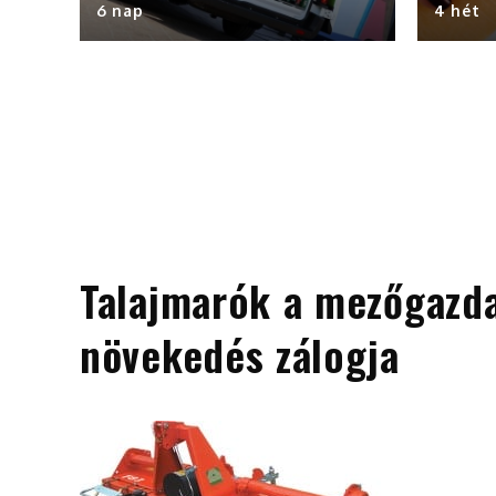
6 nap
4 hét
Talajmarók a mezőgazd
növekedés zálogja