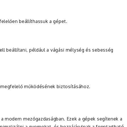
felelően beállíthassuk a gépet.
ell beállítani, például a vágási mélység és sebesség
k megfelelő működésének biztosításához.
 a modern mezőgazdaságban. Ezek a gépek segítenek a
nimalizálni a gyomokat, és hozzájárulnak a fenntartható