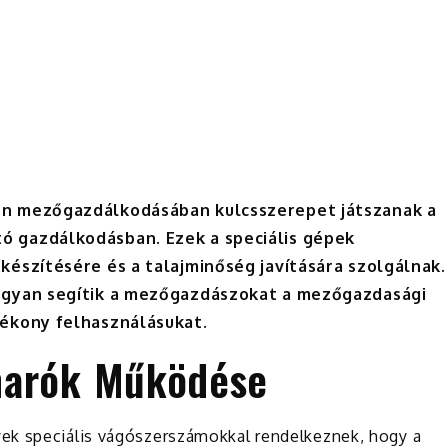
rn mezőgazdálkodásában kulcsszerepet játszanak a
 gazdálkodásban. Ezek a speciális gépek
észítésére és a talajminőség javítására szolgálnak.
ogyan segítik a mezőgazdászokat a mezőgazdasági
tékony felhasználásukat.
marók Működése
yek speciális vágószerszámokkal rendelkeznek, hogy a