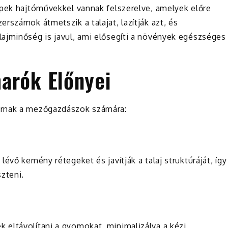
épek hajtóművekkel vannak felszerelve, amelyek előre
rszámok átmetszik a talajat, lazítják azt, és
ajminőség is javul, ami elősegíti a növények egészséges
arók Előnyei
árnak a mezőgazdászok számára:
évő kemény rétegeket és javítják a talaj struktúráját, így
zteni.
eltávolítani a gyomokat, minimalizálva a kézi