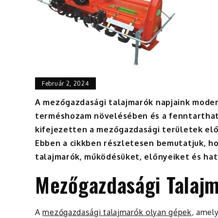
Február 2, 2024
A mezőgazdasági talajmarók napjaink mode
terméshozam növelésében és a fenntartható
kifejezetten a mezőgazdasági területek elők
Ebben a cikkben részletesen bemutatjuk, h
talajmarók, működésüket, előnyeiket és ha
Mezőgazdasági Talaj
A
mezőgazdasági talajmarók olyan gépek
, amel