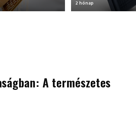
2 hónap
aságban: A természetes