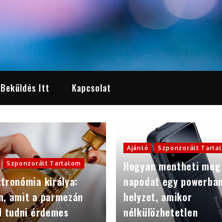
 Beküldés Itt
Kapcsolat
Ajánló
Szponzorált Tarta
Hogyan mentheti meg
Szponzorált Tartalom
tronómia királya:
napodat egy powerba
n, amit a parmezán
helyzet, amikor
l tudni érdemes
nélkülözhetetlen