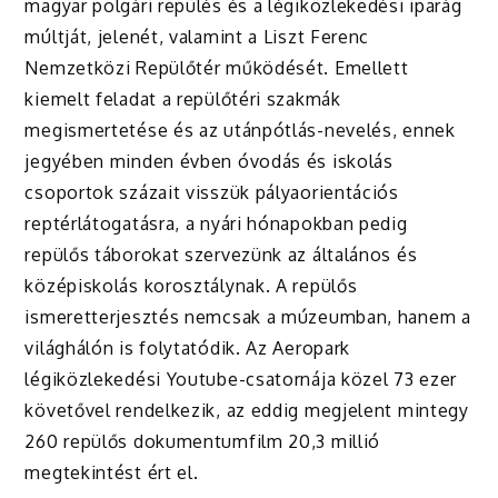
magyar polgári repülés és a légiközlekedési iparág
múltját, jelenét, valamint a Liszt Ferenc
Nemzetközi Repülőtér működését. Emellett
kiemelt feladat a repülőtéri szakmák
megismertetése és az utánpótlás-nevelés, ennek
jegyében minden évben óvodás és iskolás
csoportok százait visszük pályaorientációs
reptérlátogatásra, a nyári hónapokban pedig
repülős táborokat szervezünk az általános és
középiskolás korosztálynak. A repülős
ismeretterjesztés nemcsak a múzeumban, hanem a
világhálón is folytatódik. Az Aeropark
légiközlekedési Youtube-csatornája közel 73 ezer
követővel rendelkezik, az eddig megjelent mintegy
260 repülős dokumentumfilm 20,3 millió
megtekintést ért el.