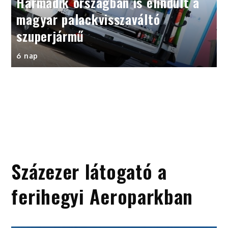
Harmadik országban is elindult a
magyar palackvisszaváltó
szuperjármű
6 nap
Százezer látogató a
ferihegyi Aeroparkban