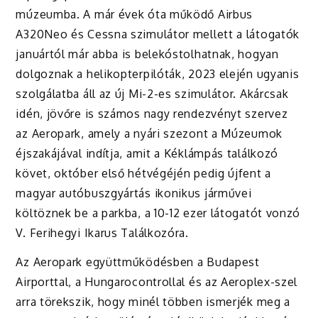
múzeumba. A már évek óta működő Airbus
A320Neo és Cessna szimulátor mellett a látogatók
januártól már abba is belekóstolhatnak, hogyan
dolgoznak a helikopterpilóták, 2023 elején ugyanis
szolgálatba áll az új Mi-2-es szimulátor. Akárcsak
idén, jövőre is számos nagy rendezvényt szervez
az Aeropark, amely a nyári szezont a Múzeumok
éjszakájával indítja, amit a Kéklámpás találkozó
követ, október első hétvégéjén pedig újfent a
magyar autóbuszgyártás ikonikus járművei
költöznek be a parkba, a 10-12 ezer látogatót vonzó
V. Ferihegyi Ikarus Találkozóra.
Az Aeropark együttműködésben a Budapest
Airporttal, a Hungarocontrollal és az Aeroplex-szel
arra törekszik, hogy minél többen ismerjék meg a