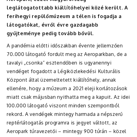
leglátogatottabb kiállítóhelyei közé került. A
ferihegyi repülőmúzeum a télen is fogadja a
látogatókat, évről évre gazdagabb
gyűjteménye pedig tovább bővül.
A pandémia előtti időszakban évente jellemzően
70.000 látogató fordult meg az Aeroparkban, de a
tavalyi „csonka” esztendőben is ugyanennyi
vendéget fogadott a Légiközlekedési Kulturális
Központ által üzemeltetett kiállítóhely, annak
ellenére, hogy a múzeum a 2021 eleji korlátozások
miatt csak májusban nyithatta meg a kapuit. Az idei
100.000 látogató viszont minden szempontból
rekord. A vendégek mintegy harmada a népszerű
reptérlátogatás programra is jegyet váltott, az
Aeropark túravezetői – mintegy 900 túrán – közel