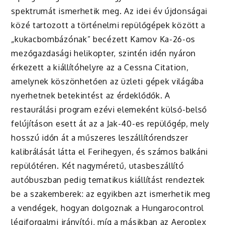
spektrumát ismerhetik meg. Az idei év újdonságai
közé tartozott a történelmi repülőgépek között a
„kukacbombázónak” becézett Kamov Ka-26-os
mezőgazdasági helikopter, szintén idén nyáron
érkezett a kiállítóhelyre az a Cessna Citation,
amelynek köszönhetően az üzleti gépek világába
nyerhetnek betekintést az érdeklődők. A
restaurálási program ezévi elemeként külső-belső
felújításon esett át az a Jak-40-es repülőgép, mely
hosszú időn át a műszeres leszállítórendszer
kalibrálását látta el Ferihegyen, és számos balkáni
repülőtéren. Két nagyméretű, utasbeszállító
autóbuszban pedig tematikus kiállítást rendeztek
be a szakemberek: az egyikben azt ismerhetik meg
a vendégek, hogyan dolgoznak a Hungarocontrol
légiforgalmi irányítói, míg a másikban az Aeroplex