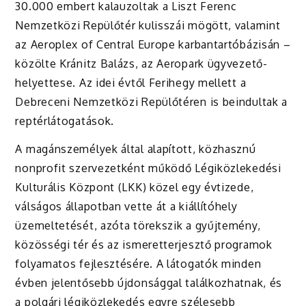
30.000 embert kalauzoltak a Liszt Ferenc
Nemzetközi Repülőtér kulisszái mögött, valamint
az Aeroplex of Central Europe karbantartóbázisán –
közölte Kránitz Balázs, az Aeropark ügyvezető-
helyettese. Az idei évtől Ferihegy mellett a
Debreceni Nemzetközi Repülőtéren is beindultak a
reptérlátogatások.
A magánszemélyek által alapított, közhasznú
nonprofit szervezetként működő Légiközlekedési
Kulturális Központ (LKK) közel egy évtizede,
válságos állapotban vette át a kiállítóhely
üzemeltetését, azóta törekszik a gyűjtemény,
közösségi tér és az ismeretterjesztő programok
folyamatos fejlesztésére. A látogatók minden
évben jelentősebb újdonsággal találkozhatnak, és
a polgári légiközlekedés egyre szélesebb