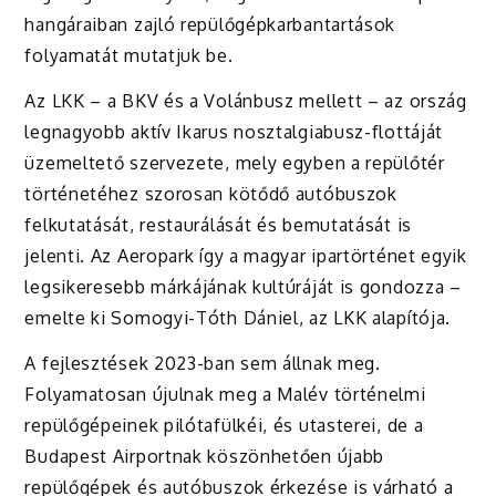
hangáraiban zajló repülőgépkarbantartások
folyamatát mutatjuk be.
Az LKK – a BKV és a Volánbusz mellett – az ország
legnagyobb aktív Ikarus nosztalgiabusz-flottáját
üzemeltető szervezete, mely egyben a repülőtér
történetéhez szorosan kötődő autóbuszok
felkutatását, restaurálását és bemutatását is
jelenti. Az Aeropark így a magyar ipartörténet egyik
legsikeresebb márkájának kultúráját is gondozza –
emelte ki Somogyi-Tóth Dániel, az LKK alapítója.
A fejlesztések 2023-ban sem állnak meg.
Folyamatosan újulnak meg a Malév történelmi
repülőgépeinek pilótafülkéi, és utasterei, de a
Budapest Airportnak köszönhetően újabb
repülőgépek és autóbuszok érkezése is várható a