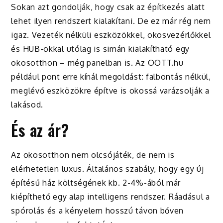
Sokan azt gondolják, hogy csak az építkezés alatt
lehet ilyen rendszert kialakítani. De ez már rég nem
igaz. Vezeték nélküli eszközökkel, okosvezérlőkkel
és HUB-okkal utólag is simán kialakítható egy
okosotthon – még panelban is. Az OOTT.hu
például pont erre kínál megoldást: falbontás nélkül,
meglévő eszközökre építve is okossá varázsolják a
lakásod.
És az ár?
Az okosotthon nem olcsójáték, de nem is
elérhetetlen luxus. Általános szabály, hogy egy új
építésű ház költségének kb. 2-4%-ából már
kiépíthető egy alap intelligens rendszer. Ráadásul a
spórolás és a kényelem hosszú távon bőven