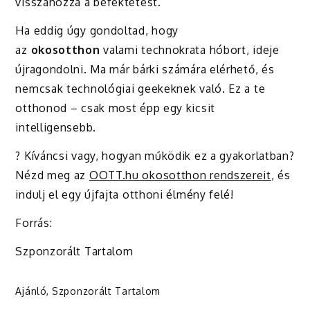
visszahozza a befektetést.
Ha eddig úgy gondoltad, hogy
az
okosotthon
valami technokrata hóbort, ideje
újragondolni. Ma már bárki számára elérhető, és
nemcsak technológiai geekeknek való. Ez a te
otthonod – csak most épp egy kicsit
intelligensebb.
? Kíváncsi vagy, hogyan működik ez a gyakorlatban?
Nézd meg az
OOTT.hu okosotthon rendszereit
, és
indulj el egy újfajta otthoni élmény felé!
Forrás:
Szponzorált Tartalom
Ajánló
,
Szponzorált Tartalom