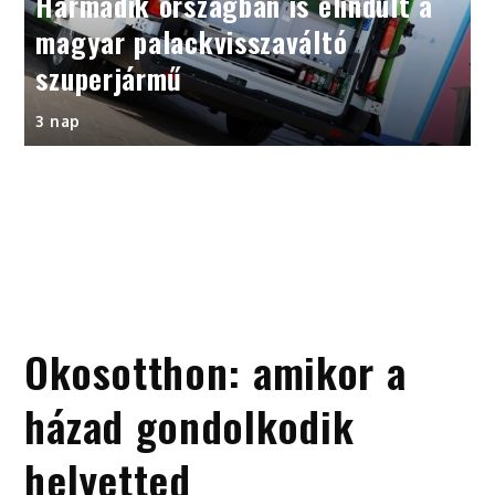
Harmadik országban is elindult a
magyar palackvisszaváltó
szuperjármű
3 nap
Okosotthon: amikor a
házad gondolkodik
helyetted