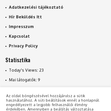
Adatkezelési tájékoztató
Hír Beküldés Itt
Impresszum
Kapcsolat
Privacy Policy
Statisztika
Today's Views:
23
Mai látogatók:
9
Last 7 Days Views:
238
Az oldal böngészésével hozzájárulsz a sütik
Last 30 Days Views:
1 050
használatához. A süti beállítások ennél a honlapnál
engedélyezett a legjobb felhasználói élmény
Last 365 Days Views:
10 902
érdekében. Amennyiben a beállítás változtatása