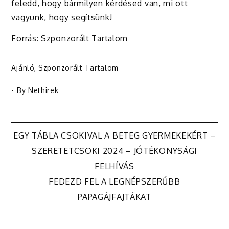
feledd, hogy bármilyen kérdésed van, mi ott
vagyunk, hogy segítsünk!
Forrás: Szponzorált Tartalom
Ajánló
,
Szponzorált Tartalom
- By
Nethirek
Bejegyzés
EGY TÁBLA CSOKIVAL A BETEG GYERMEKEKÉRT –
SZERETETCSOKI 2024 – JÓTÉKONYSÁGI
navigáció
FELHÍVÁS
FEDEZD FEL A LEGNÉPSZERŰBB
PAPAGÁJFAJTÁKAT