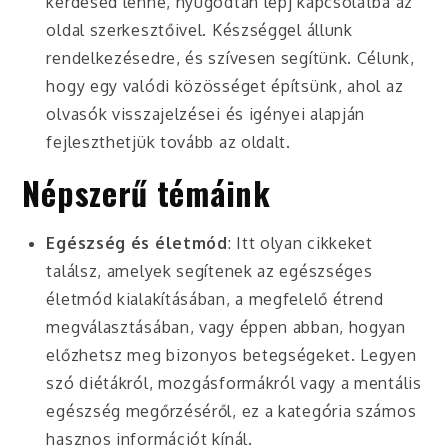
kérdésed lenne, nyugodtan lépj kapcsolatba az
oldal szerkesztőivel. Készséggel állunk
rendelkezésedre, és szívesen segítünk. Célunk,
hogy egy valódi közösséget építsünk, ahol az
olvasók visszajelzései és igényei alapján
fejleszthetjük tovább az oldalt.
Népszerű témáink
Egészség és életmód
: Itt olyan cikkeket
találsz, amelyek segítenek az egészséges
életmód kialakításában, a megfelelő étrend
megválasztásában, vagy éppen abban, hogyan
előzhetsz meg bizonyos betegségeket. Legyen
szó diétákról, mozgásformákról vagy a mentális
egészség megőrzéséről, ez a kategória számos
hasznos információt kínál.