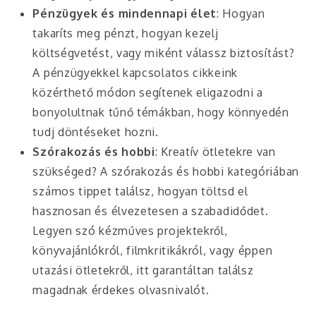
Pénzügyek és mindennapi élet
: Hogyan
takaríts meg pénzt, hogyan kezelj
költségvetést, vagy miként válassz biztosítást?
A pénzügyekkel kapcsolatos cikkeink
közérthető módon segítenek eligazodni a
bonyolultnak tűnő témákban, hogy könnyedén
tudj döntéseket hozni.
Szórakozás és hobbi
: Kreatív ötletekre van
szükséged? A szórakozás és hobbi kategóriában
számos tippet találsz, hogyan töltsd el
hasznosan és élvezetesen a szabadidődet.
Legyen szó kézműves projektekről,
könyvajánlókról, filmkritikákról, vagy éppen
utazási ötletekről, itt garantáltan találsz
magadnak érdekes olvasnivalót.