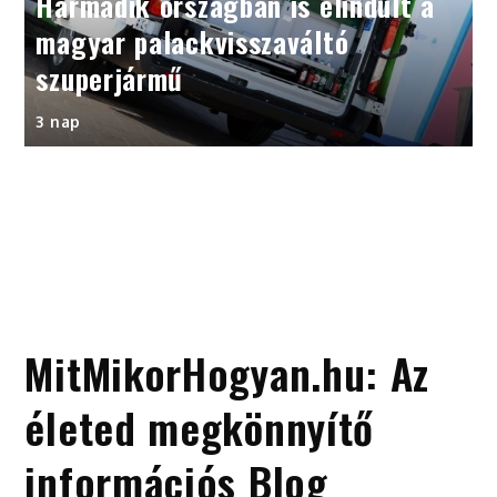
Harmadik országban is elindult a
magyar palackvisszaváltó
szuperjármű
3 nap
MitMikorHogyan.hu: Az
életed megkönnyítő
információs Blog