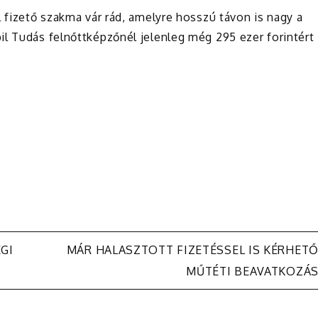
l fizető szakma vár rád, amelyre hosszú távon is nagy a
il Tudás felnőttképzőnél jelenleg még 295 ezer forintért
GI
MÁR HALASZTOTT FIZETÉSSEL IS KÉRHET
MŰTÉTI BEAVATKOZÁ