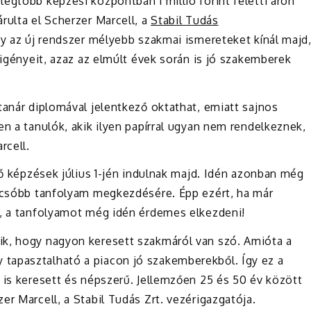
egtöbb képzési központban 1 millió forint feletti áron
rulta el Scherzer Marcell, a
Stabil Tudás
y az új rendszer mélyebb szakmai ismereteket kínál majd
 igényeit, azaz az elmúlt évek során is jó szakemberek
tanár diplomával jelentkező oktathat, emiatt sajnos
en a tanulók, akik ilyen papírral ugyan nem rendelkeznek,
rcell.
ső képzések július 1-jén indulnak majd. Idén azonban még
olcsóbb tanfolyam megkezdésére. Épp ezért, ha már
l, a tanfolyamot még idén érdemes elkezdeni!
ik, hogy nagyon keresett szakmáról van szó. Amióta a
tapasztalható a piacon jó szakemberekből. Így ez a
 is keresett és népszerű. Jellemzően 25 és 50 év között
er Marcell, a Stabil Tudás Zrt. vezérigazgatója.