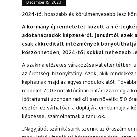
December 15, 2023
2024-től hosszabb és körülményesebb lesz kön
A kormány új rendeletet közölt a mérlegké
adótanácsadók képzéséről. Januártól ezek 
csak akkreditált intézmények bonyolíthatjá
köszönhetően, 2024-től sokkal nehezebb le
A szakma előzetes várakozásaival ellentétben a 
az érettségi bizonyítvány. Azok, akik rendelkez
kaphatnak majd az egyes modulok alól. Továbbr
rendelet 700 kontaktórában határozza meg a kö
időtartamát azonban radikálisan növelik: 510 ór
esetén ez várhatóan a duplájára emeli majd a kép
képzéssel számolhatnak a tanulók.
„Nagyjából számításaink szerint az óraszám enn