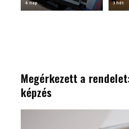
4 nap
3 hét
Megérkezett a rendelet:
képzés