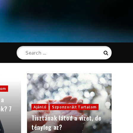
Search
Search
for:
lom
 a
nk? 7
Ajánló
Szponzorált Tartalom
Tisztának látod a vizet, de
tényleg az?