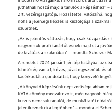
modulzáró vizsgákkal háromszoros áron, azaz a l
juthatnak hozzá majd a tanulók a képzéshez” – á
Zrt.
vezérigazgatója. Hozzátette, valószínű, hog
noha a jelenlegi képzés is kiszolgálja a szakmai
születnek.
„Az is jelentős változás, hogy csak közgazdász-
nagyon sok profi tanártól esnek majd el a jövőb
de kiválóak a szakmában” – mondta Scherzer Ma
A rendelet 2024 január 1-jén lép hatályba, az el
lehetőség van a 1,5 éves, jóval egyszerűbb és 
kacérkodtál a gondolattal, hogy könyvelő legyé
„A könyvelő képzésünk népszerűsége abban rejl
KATA-törvény megváltozott, még nagyobb hiány 
kurzus nemcsak tanulói, de munkáltatói oldalról
jelentkeznek rá a legtöbben” – mondta el Scherz