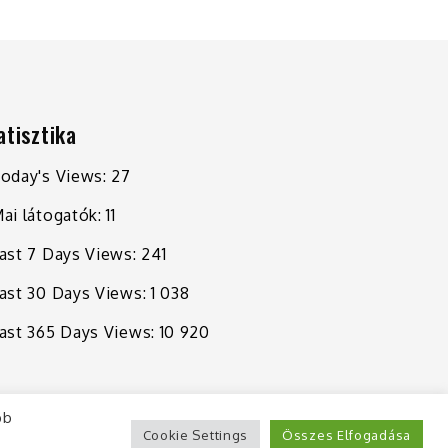
atisztika
oday's Views:
27
ai látogatók:
11
ast 7 Days Views:
241
ast 30 Days Views:
1 038
ast 365 Days Views:
10 920
bb
Cookie Settings
Összes Elfogadása