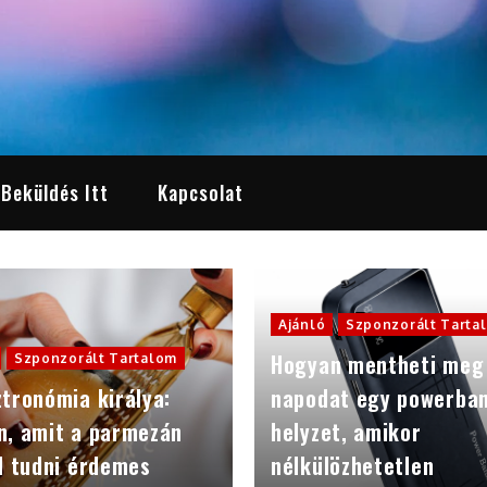
 Beküldés Itt
Kapcsolat
Ajánló
Szponzorált Tarta
Hogyan mentheti meg
Szponzorált Tartalom
tronómia királya:
napodat egy powerba
n, amit a parmezán
helyzet, amikor
l tudni érdemes
nélkülözhetetlen