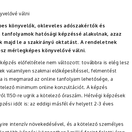
yvelővé válni
pes könyvelők, okleveles adószakértők és
a tanfolyamok hatósági képzéssé alakulnak, azaz
k majd le a szakirányú oktatást. A rendeletnek
sz mérlegképes könyvelővé válni.
képzés előfeltétele nem változott: továbbra is elég lesz
nek valamilyen szakmai előképesítéssel, felmentést
a is megmarad az online tanfolyam lehetősége, a
telező minimum online konzultációt. A képzés
áról 1150-re ugrik a kötelező óraszám. Hétvégi képzések
zési időt is: az eddigi másfél év helyett 2-3 éves
yire intenzív növekedésével, és a kötelező személyes