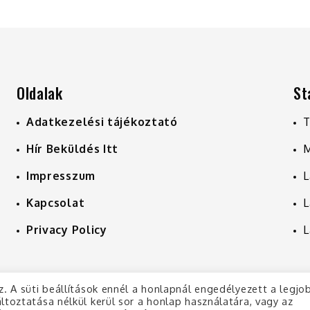
Oldalak
St
Adatkezelési tájékoztató
T
Hír Beküldés Itt
M
Impresszum
L
Kapcsolat
L
Privacy Policy
L
z. A süti beállítások ennél a honlapnál engedélyezett a legjo
ltoztatása nélkül kerül sor a honlap használatára, vagy az