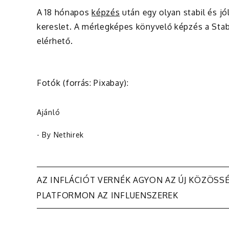
A 18 hónapos
képzés
után egy olyan stabil és jó
kereslet. A mérlegképes könyvelő képzés a Stab
elérhető.
Fotók (forrás: Pixabay):
Ajánló
- By
Nethirek
Bejegyzés
AZ INFLÁCIÓT VERNÉK AGYON AZ ÚJ KÖZÖSSÉ
PLATFORMON AZ INFLUENSZEREK
navigáció