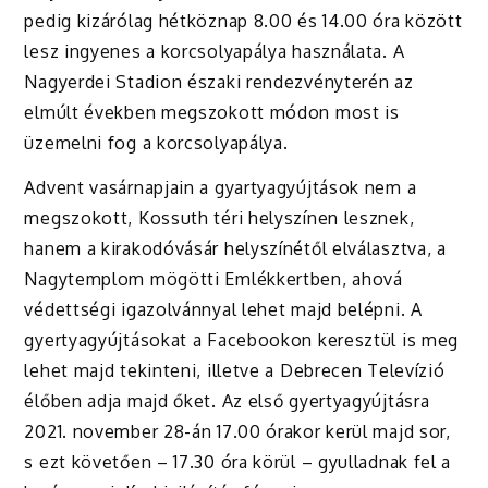
pedig kizárólag hétköznap 8.00 és 14.00 óra között
lesz ingyenes a korcsolyapálya használata. A
Nagyerdei Stadion északi rendezvényterén az
elmúlt években megszokott módon most is
üzemelni fog a korcsolyapálya.
Advent vasárnapjain a gyartyagyújtások nem a
megszokott, Kossuth téri helyszínen lesznek,
hanem a kirakodóvásár helyszínétől elválasztva, a
Nagytemplom mögötti Emlékkertben, ahová
védettségi igazolvánnyal lehet majd belépni. A
gyertyagyújtásokat a Facebookon keresztül is meg
lehet majd tekinteni, illetve a Debrecen Televízió
élőben adja majd őket. Az első gyertyagyújtásra
2021. november 28-án 17.00 órakor kerül majd sor,
s ezt követően – 17.30 óra körül – gyulladnak fel a