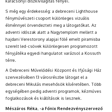
karácsonyi díszkivilágítás fényei.
S még egy érdekesség: a debreceni Lighthouse
fényművészeti csoport különleges vizuális
élménnyel örvendezteti meg a látogatókat. Az
adventi időszak alatt a Nagytemplom mellett a
hajdani Verestorony alapjai fölé emelt piramisba
szerelt led-csövek különlegesen programozott
fényjátéka egyedi hangulatot varázsol a Kossuth
térre.
A Debreceni Művelődési Központ és Ifjúsági Ház
szervezésében 13 városrészbe látogat el a
debreceni Mikulás mesehősök kíséretében. Több
egységében pedig adventi programok, kézműves
foglalkozások és kiállítások is lesznek.
Mészáros Réka
,
-a Főnix Rendezvényszervező