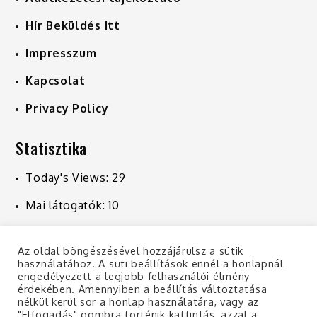
Hír Beküldés Itt
Impresszum
Kapcsolat
Privacy Policy
Statisztika
Today's Views:
29
Mai látogatók:
10
Last 7 Days Views:
241
Az oldal böngészésével hozzájárulsz a sütik
Last 30 Days Views:
1 030
használatához. A süti beállítások ennél a honlapnál
engedélyezett a legjobb felhasználói élmény
Last 365 Days Views:
10 943
érdekében. Amennyiben a beállítás változtatása
nélkül kerül sor a honlap használatára, vagy az
"Elfogadás" gombra történik kattintás, azzal a