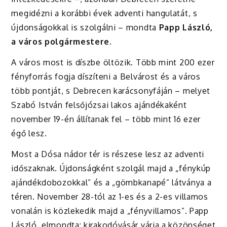
megidézni a korábbi évek adventi hangulatát, s
újdonságokkal is szolgálni – mondta
Papp László,
a város polgármestere
.
A város most is díszbe öltözik. Több mint 200 ezer
fényforrás fogja díszíteni a Belvárost és a város
több pontját, s Debrecen karácsonyfáján – melyet
Szabó István felsőjózsai lakos ajándékaként
november 19-én állítanak fel – több mint 16 ezer
égő lesz.
Most a Dósa nádor tér is részese lesz az adventi
időszaknak. Újdonságként szolgál majd a „fénykúp
ajándékdobozokkal” és a „gömbkanapé” látványa a
téren. November 28-tól az 1-es és a 2-es villamos
vonalán is közlekedik majd a „fényvillamos”. Papp
László elmondta: kirakodóvásár várja a közönséget