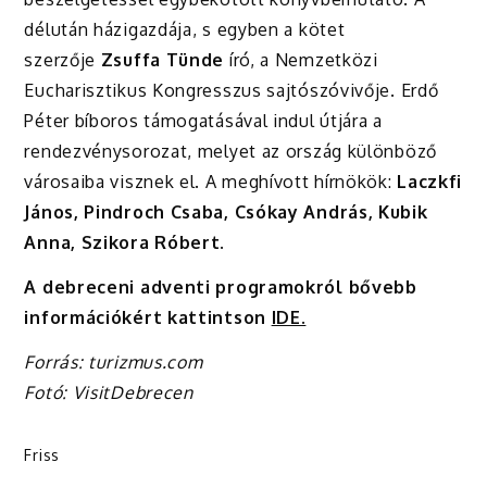
délután házigazdája, s egyben a kötet
szerzője
Zsuffa Tünde
író, a Nemzetközi
Eucharisztikus Kongresszus sajtószóvivője. Erdő
Péter bíboros támogatásával indul útjára a
rendezvénysorozat, melyet az ország különböző
városaiba visznek el. A meghívott hírnökök:
Laczkfi
János, Pindroch Csaba, Csókay András, Kubik
Anna, Szikora Róbert
.
A debreceni adventi programokról bővebb
információkért kattintson
IDE.
Forrás: turizmus.com
Fotó: VisitDebrecen
Friss