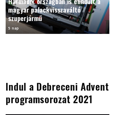
Harmadik országban is elindult a
magyar palackvisszaváltó
szuperjármű
5 nap
Indul a Debreceni Advent
programsorozat 2021