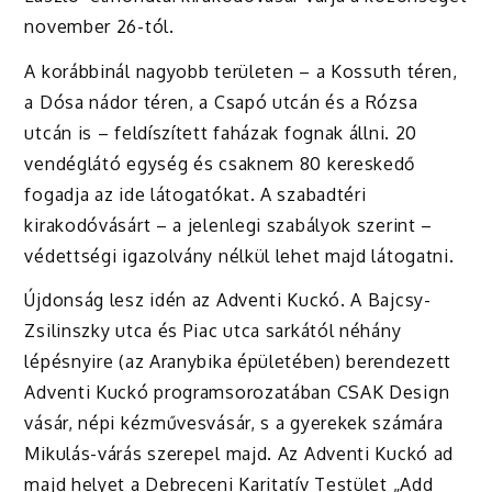
november 26-tól.
A korábbinál nagyobb területen – a Kossuth téren,
a Dósa nádor téren, a Csapó utcán és a Rózsa
utcán is – feldíszített faházak fognak állni. 20
vendéglátó egység és csaknem 80 kereskedő
fogadja az ide látogatókat. A szabadtéri
kirakodóvásárt – a jelenlegi szabályok szerint –
védettségi igazolvány nélkül lehet majd látogatni.
Újdonság lesz idén az Adventi Kuckó. A Bajcsy-
Zsilinszky utca és Piac utca sarkától néhány
lépésnyire (az Aranybika épületében) berendezett
Adventi Kuckó programsorozatában CSAK Design
vásár, népi kézművesvásár, s a gyerekek számára
Mikulás-várás szerepel majd. Az Adventi Kuckó ad
majd helyet a Debreceni Karitatív Testület „Add