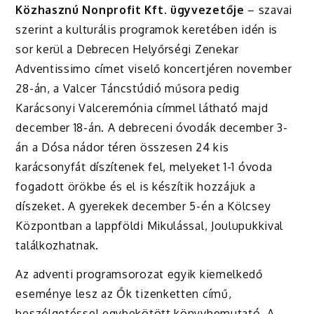
Közhasznú Nonprofit Kft. ügyvezetője
– szavai
szerint a kulturális programok keretében idén is
sor kerül a Debrecen Helyőrségi Zenekar
Adventissimo címet viselő koncertjéren november
28-án, a Valcer Táncstúdió műsora pedig
Karácsonyi Valceremónia címmel látható majd
december 18-án. A debreceni óvodák december 3-
án a Dósa nádor téren összesen 24 kis
karácsonyfát díszítenek fel, melyeket 1-1 óvoda
fogadott örökbe és el is készítik hozzájuk a
díszeket. A gyerekek december 5-én a Kölcsey
Központban a lappföldi Mikulással, Joulupukkival
találkozhatnak.
Az adventi programsorozat egyik kiemelkedő
eseménye lesz az Ők tizenketten című,
beszélgetéssel egybekötött könyvbemutató. A