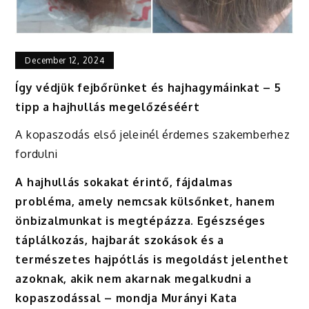
December 12, 2024
Így védjük fejbőrünket és hajhagymáinkat – 5
tipp a hajhullás megelőzéséért
A kopaszodás első jeleinél érdemes szakemberhez
fordulni
A hajhullás sokakat érintő, fájdalmas
probléma, amely nemcsak külsőnket, hanem
önbizalmunkat is megtépázza. Egészséges
táplálkozás, hajbarát szokások és a
természetes hajpótlás is megoldást jelenthet
azoknak, akik nem akarnak megalkudni a
kopaszodással – mondja Murányi Kata