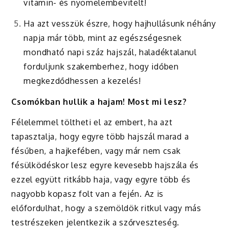
vitamin- és nyomelembevitelt!
Ha azt vesszük észre, hogy hajhullásunk néhány
napja már több, mint az egészségesnek
mondható napi száz hajszál, haladéktalanul
forduljunk szakemberhez, hogy időben
megkezdődhessen a kezelés!
Csomókban hullik a hajam! Most mi lesz?
Félelemmel töltheti el az embert, ha azt
tapasztalja, hogy egyre több hajszál marad a
fésűben, a hajkefében, vagy már nem csak
fésülködéskor lesz egyre kevesebb hajszála és
ezzel együtt ritkább haja, vagy egyre több és
nagyobb kopasz folt van a fején. Az is
előfordulhat, hogy a szemöldök ritkul vagy más
testrészeken jelentkezik a szőrveszteség.