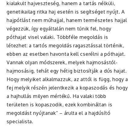
kialakult hajveszteség, hanem a tartás nélküli,
genetikailag ritka haj esetén is segítséget nyújt. A
hajpótlást nem műhajjal, hanem természetes hajjal
végezzük, így egyáltalán nem tűnik fel, hogy
póthajat visel valaki. Többféle megoldás is
létezhet: a tartós megoldás ragasztással történik,
ebben az esetben havonta kell cserélni a póthajat.
Vannak olyan módszerek, melyek hajmosástól-
hajmosásig, tehát egy hétig biztosítják a dús hajat.
Hogy melyiket alkalmazzuk, az attól is függ, hogy a
fej melyik részén jelentkezik a kopaszodás és hogy
a hajhullás milyen mértékű. Ha valaki több
területen is kopaszodik, ezek kombináltan is
megoldást nyújtanak” – árulta el a hajdúsító
specialista.