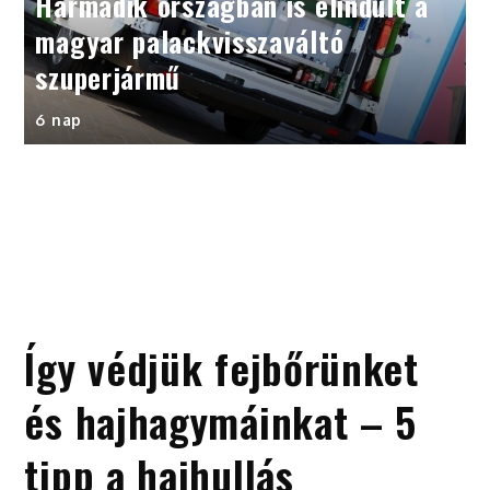
Harmadik országban is elindult a
magyar palackvisszaváltó
szuperjármű
6 nap
Így védjük fejbőrünket
és hajhagymáinkat – 5
tipp a hajhullás