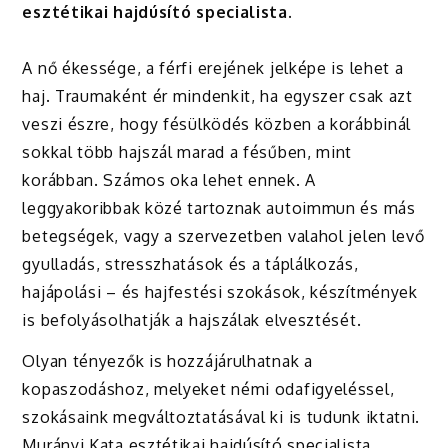
esztétikai hajdúsító specialista.
A nő ékessége, a férfi erejének jelképe is lehet a
haj. Traumaként ér mindenkit, ha egyszer csak azt
veszi észre, hogy fésülködés közben a korábbinál
sokkal több hajszál marad a fésűben, mint
korábban. Számos oka lehet ennek. A
leggyakoribbak közé tartoznak autoimmun és más
betegségek, vagy a szervezetben valahol jelen levő
gyulladás, stresszhatások és a táplálkozás,
hajápolási – és hajfestési szokások, készítmények
is befolyásolhatják a hajszálak elvesztését.
Olyan tényezők is hozzájárulhatnak a
kopaszodáshoz, melyeket némi odafigyeléssel,
szokásaink megváltoztatásával ki is tudunk iktatni.
Murányi Kata esztétikai hajdúsító specialista,