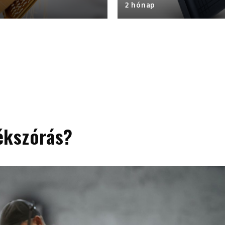
2 hónap
ékszórás?