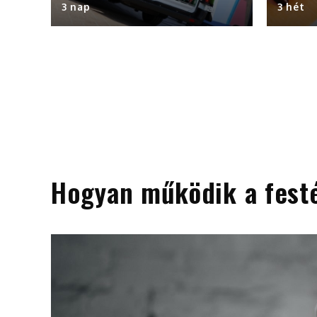
3 nap
3 hét
Hogyan működik a fest