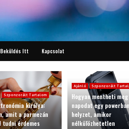
 Beküldés Itt
Kapcsolat
Ajánló
Szponzorált Tarta
Hogyan mentheti meg
Szponzorált Tartalom
tronómia királya:
napodat egy powerba
n, amit a parmezán
helyzet, amikor
l tudni érdemes
nélkülözhetetlen