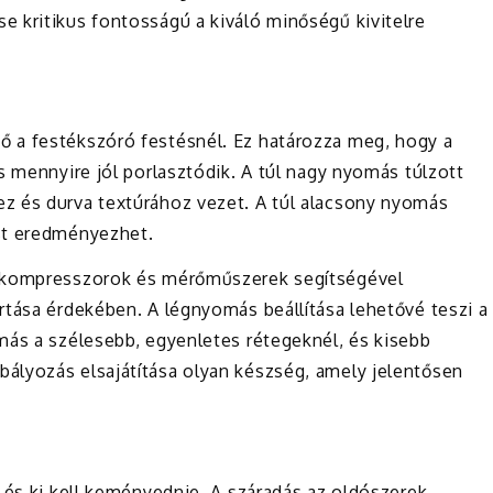
 kritikus fontosságú a kiváló minőségű kivitelre
 a festékszóró festésnél. Ez határozza meg, hogy a
s mennyire jól porlasztódik. A túl nagy nyomás túlzott
z és durva textúrához vezet. A túl alacsony nyomás
st eredményezhet.
n kompresszorok és mérőműszerek segítségével
rtása érdekében. A légnyomás beállítása lehetővé teszi a
más a szélesebb, egyenletes rétegeknél, és kisebb
ályozás elsajátítása olyan készség, amely jelentősen
 és ki kell keményednie. A száradás az oldószerek