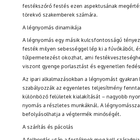
festékszóró festés ezen aspektusának megértése
törekvő szakemberek számára.
A légnyomás dinamikája
A légnyomás egy másik kulcsfontosságú tényező
festék milyen sebességgel lép ki a fúvókából, é
túlpermetezést okozhat, ami festékveszteséghe
viszont gyenge porlasztást és egyenetlen fedé
Az ipari alkalmazásokban a légnyomást gyakra
szabályozzák az egyenletes teljesítmény fennta
különböző felületek kialakítását – nagyobb nyo
nyomás a részletes munkáknál. A légnyomásszab
befolyásolhatja a végtermék minőségét.
A szárítás és pácolás
A felhordás után a festéknek meg kell száradnia