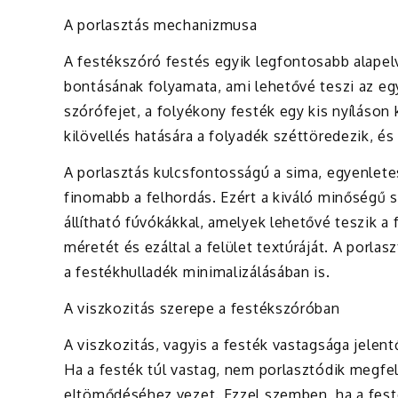
A porlasztás mechanizmusa
A festékszóró festés egyik legfontosabb alapel
bontásának folyamata, ami lehetővé teszi az e
szórófejet, a folyékony festék egy kis nyíláson
kilövellés hatására a folyadék széttöredezik, é
A porlasztás kulcsfontosságú a sima, egyenletes
finomabb a felhordás. Ezért a kiváló minőségű 
állítható fúvókákkal, amelyek lehetővé teszik 
méretét és ezáltal a felület textúráját. A porl
a festékhulladék minimalizálásában is.
A viszkozitás szerepe a festékszóróban
A viszkozitás, vagyis a festék vastagsága jelen
Ha a festék túl vastag, nem porlasztódik megfe
eltömődéséhez vezet. Ezzel szemben, ha a festék