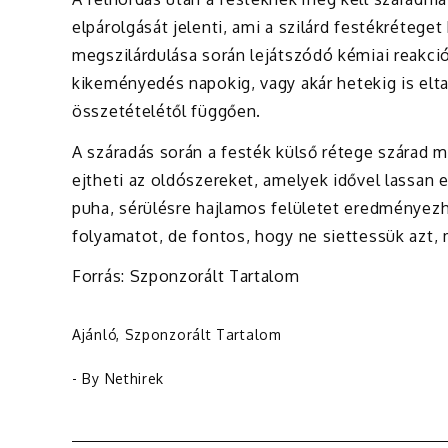
elpárolgását jelenti, ami a szilárd festékréteg
megszilárdulása során lejátszódó kémiai reakció
kikeményedés napokig, vagy akár hetekig is elta
összetételétől függően.
A száradás során a festék külső rétege szárad m
ejtheti az oldószereket, amelyek idővel lassan
puha, sérülésre hajlamos felületet eredményezhe
folyamatot, de fontos, hogy ne siettessük azt, 
Forrás: Szponzorált Tartalom
Ajánló
,
Szponzorált Tartalom
- By
Nethirek