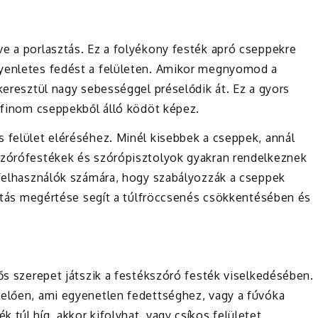
ve a porlasztás. Ez a folyékony festék apró cseppekre
gyenletes fedést a felületen. Amikor megnyomod a
 keresztül nagy sebességgel préselődik át. Ez a gyors
s finom cseppekből álló ködöt képez.
 felület eléréséhez. Minél kisebbek a cseppek, annál
szórófestékek és szórópisztolyok gyakran rendelkeznek
a felhasználók számára, hogy szabályozzák a cseppek
asztás megértése segít a túlfröccsenés csökkentésében és
tős szerepet játszik a festékszóró festék viselkedésében.
lelően, ami egyenetlen fedettséghez, vagy a fúvóka
 túl híg, akkor kifolyhat, vagy csíkos felületet