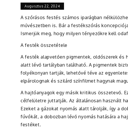
Augusztus 22, 2024
A szórásos festés számos iparágban nélkülözhete
művészetben is. Bár a festékszórás koncepciój
Ismerjük meg, hogy milyen tényezőkre kell oda
A festék összetétele
A festék alapvetően pigmentek, oldószerek és
alatt lévő tartályban található. A pigmentek biz
folyékonyan tartják, lehetővé téve az egyenlete
elpárolognak és szilárd színfilmet hagynak magu
A hajtóanyagok egy másik kritikus összetevő. E
célfelületre juttatják. Az általánosan használt 
Ezeket a gázokat nyomás alatt tárolják, így a 
fúvókát, a dobozban lévő nyomás hatására a haj
festéket.