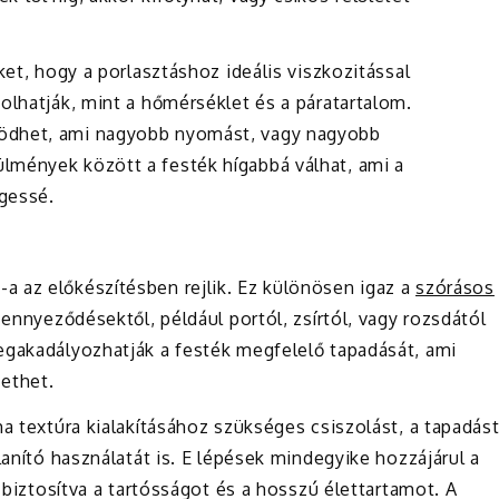
ket, hogy a porlasztáshoz ideális viszkozitással
olhatják, mint a hőmérséklet és a páratartalom.
ödhet, ami nagyobb nyomást, vagy nagyobb
lmények között a festék hígabbá válhat, ami a
gessé.
 az előkészítésben rejlik. Ez különösen igaz a
szórásos
zennyeződésektől, például portól, zsírtól, vagy rozsdától
egakadályozhatják a festék megfelelő tapadását, ami
ethet.
ma textúra kialakításához szükséges csiszolást, a tapadás
lanító használatát is. E lépések mindegyike hozzájárul a
, biztosítva a tartósságot és a hosszú élettartamot. A