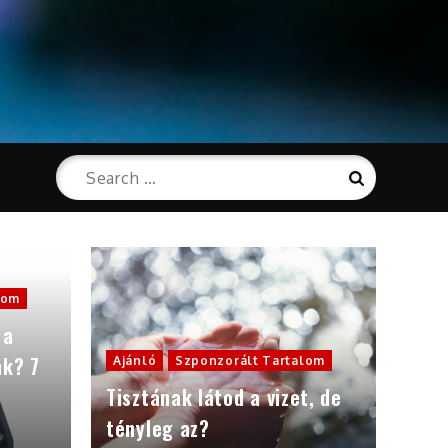
Search
Search
for:
lom
 a
nk? 7
Ajánló
Szponzorált Tartalom
Tisztának látod a vizet, de
tényleg az?