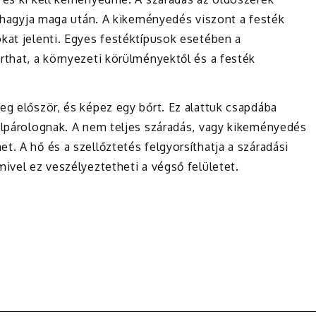
et hagyja maga után. A kikeményedés viszont a festék
kat jelenti. Egyes festéktípusok esetében a
rthat, a környezeti körülményektől és a festék
eg először, és képez egy bőrt. Ez alattuk csapdába
 elpárolognak. A nem teljes száradás, vagy kikeményedés
t. A hő és a szellőztetés felgyorsíthatja a száradási
mivel ez veszélyeztetheti a végső felületet.