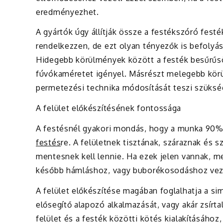
eredményezhet.
A gyártók úgy állítják össze a festékszóró festé
rendelkezzen, de ezt olyan tényezők is befolyás
Hidegebb körülmények között a festék besűrűs
fúvókaméretet igényel. Másrészt melegebb körü
permetezési technika módosítását teszi szüksé
A felület előkészítésének fontossága
A festésnél gyakori mondás, hogy a munka 90%-a
festés
re. A felületnek tisztának, száraznak és s
mentesnek kell lennie. Ha ezek jelen vannak, m
később hámláshoz, vagy buborékosodáshoz vez
A felület előkészítése magában foglalhatja a si
elősegítő alapozó alkalmazását, vagy akár zsírta
felület és a festék közötti kötés kialakításához