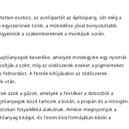
tlen eszköz, az autóipartól az építőiparig, sőt még a
a egyszerűnek tűnik, a működése jóval bonyolultabb.
figyelniük a szakembereknek a munkájuk során.
 hajtóanyagok keveréke, amelyek mindegyike egy nyomás
tosítják a színt, míg az oldószerek ezeket a pigmenteket
s felhordást. A festék kifújásakor az oldószerek
k után.
zek azok a gázok, amelyek a festéket a dobozból a
hajtóanyagok közé tartozik a bután, a propán és a nitrogén.
dobozban folyadékká alakulnak. Amikor megnyomjuk a
tóanyag kitágul, és finom köd formájában kilöki a