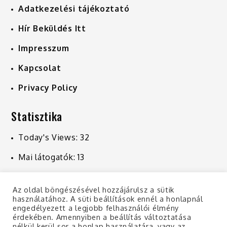
Adatkezelési tájékoztató
Hír Beküldés Itt
Impresszum
Kapcsolat
Privacy Policy
Statisztika
Today's Views:
32
Mai látogatók:
13
Last 7 Days Views:
246
Az oldal böngészésével hozzájárulsz a sütik
Last 30 Days Views:
1 043
használatához. A süti beállítások ennél a honlapnál
engedélyezett a legjobb felhasználói élmény
Last 365 Days Views:
10 925
érdekében. Amennyiben a beállítás változtatása
nélkül kerül sor a honlap használatára, vagy az