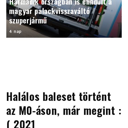
Harmadik országban is elindult a
magyar palackvisszaváltó
szuperjármű
4 nap
Halálos baleset történt
az M0-áson, már megint :
( 2021