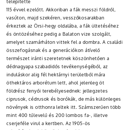
telepítette
115 évvel ezelőtt. Akkoriban a fák messzi földről,
vasúton, majd szekéren, vesszőkosarakban
érkeztek az Örsi-hegy oldalába, a fák ültetéséhez
és öntözéséhez pedig a Balaton vize szolgált,
amelyet szamárháton vittek fel a dombra. A családi
összefogásnak és a generációkon átívelő
természet iránti szeretetnek köszönhetően a
dédnagyapa szabadidős tevékenységéből, az
induláskor alig fél hektárnyi területből mára
öthektáros arborétum lett, ahol jelenleg öt
földrész fenyői terebélyesednek: jellegzetes
ciprusok, cédrusok és borókák, de más különleges
növények is otthonra leltek itt. Számszerűen több
mint 400 tűlevelű és 200 lombos fa-, illetve
cserjeféle virul a kertben. Az 1905-ös