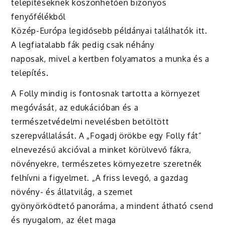
telepítéseknek köszönhetően bizonyos
fenyőfélékből
Közép-Európa legidősebb példányai találhatók itt.
A legfiatalabb fák pedig csak néhány
naposak, mivel a kertben folyamatos a munka és a
telepítés.
A Folly mindig is fontosnak tartotta a környezet
megóvását, az edukációban és a
természetvédelmi nevelésben betöltött
szerepvállalását. A „Fogadj örökbe egy Folly fát”
elnevezésű akcióval a minket körülvevő fákra,
növényekre, természetes környezetre szeretnék
felhívni a figyelmet. „A friss levegő, a gazdag
növény- és állatvilág, a szemet
gyönyörködtető panoráma, a mindent átható csend
és nyugalom, az élet maga