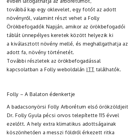
évben látogathatja az arborétumot,
továbbá kap egy oklevelet, egy fotót az adott
növényről, valamint részt vehet a Folly
Örökbefogadók Napján, amikor az örökbefogadói
táblát ünnepélyes keretek között helyezik ki
a kiválasztott növény mellé, és meghallgathatja az
adott fa, növény történetét.
További részletek az örökbefogadással
kapcsolatban a Folly weboldalán
ITT
találhatók.
Folly – A Balaton édenkertje
A badacsonyörsi Folly Arborétum első örökzöldjeit
Dr. Folly Gyula pécsi orvos telepítette 115 évvel
ezelőtt. A hely extra klimatikus adottságainak
köszönhetően a messzi földről érkezett ritka