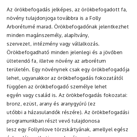
Az örökbefogadás jelképes, az örökbefogadott fa,
növény tulajdonjoga továbbra is a Folly
Arborétumé marad. Örökbefogadónak jelentkezhet
minden magánszemély, alapítvány,
szervezet, intézmény vagy vállalkozás.
Örökbefogadható minden jelenlegi és a jövőben
ültetendő fa, illetve növény az arborétum
területén. Egy növénynek csak egy örökbefogadója
lehet, ugyanakkor az örökbefogadás fokozatától
függően az örökbefogadó személye lehet
egyén vagy család is. Az örökbefogadás fokozatai:
bronz, ezüst, arany és aranygyűrű (ez
utóbbi a házasulandók részére). Az örökbefogadási
programunkban részt vevő tulajdonosa
lesz egy Follynlove törzskártyának, amellyel egész