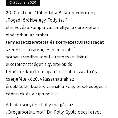
Október 8, 2020
2020 októberétől indul a Balaton édenkertje
„Fogadj örökbe egy Folly fát!”
elnevezésű kampánya, amellyel az arborétum
elsősorban az ember
természetszeretetét és környezettudatosságát
szeretné erősíteni, és nem utolsó
sorban trendivé tenni a természet iránti
elkötelezettséget a gyerekek és
felnőttek körében egyaránt. Több száz fa és
cserjeféle közül választhatnak az
érdeklődők, köztük vannak a Folly büszkeségei: a
cédrusok és a ciprusok is.
A badacsonyörsi Folly magját, az
„Öregarborétumot” Dr. Folly Gyula pécsi orvos