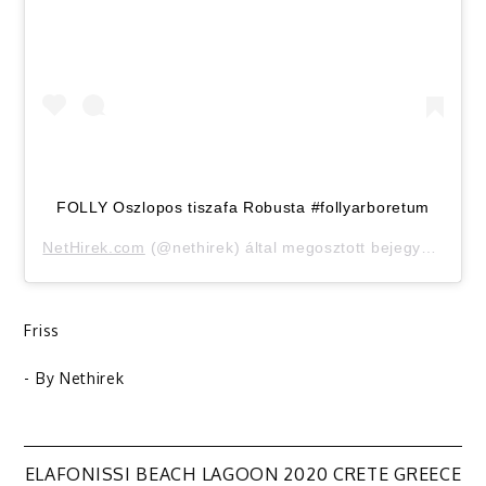
FOLLY Oszlopos tiszafa Robusta #follyarboretum
NetHirek.com
(@nethirek) által megosztott bejegyzés,
Okt
Friss
- By
Nethirek
ELAFONISSI BEACH LAGOON 2020 CRETE GREECE