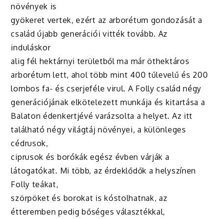
növények is
gyökeret vertek, ezért az arborétum gondozását a
család újabb generációi vitték tovább. Az
induláskor
alig fél hektárnyi területből ma már öthektáros
arborétum lett, ahol több mint 400 tűlevelű és 200
lombos fa- és cserjeféle virul. A Folly család négy
generációjának elkötelezett munkája és kitartása a
Balaton édenkertjévé varázsolta a helyet. Az itt
található négy világtáj növényei, a különleges
cédrusok,
ciprusok és borókák egész évben várják a
látogatókat. Mi több, az érdeklődők a helyszínen
Folly teákat,
szörpöket és borokat is kóstolhatnak, az
étteremben pedig bőséges választékkal,