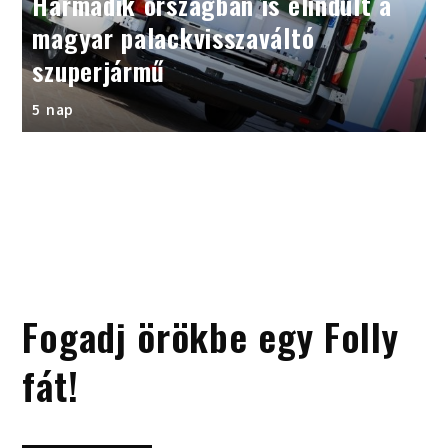
Harmadik országban is elindult a
magyar palackvisszaváltó
szuperjármű
5 nap
Fogadj örökbe egy Folly
fát!