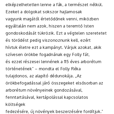
elképzelhetetlen lenne a fák, a természet nélkül.
Ezeket a dolgokat sokszor hajlamosak
vagyunk magától értetődőnek venni, miközben
egyáltalán nem azok, hiszen a teremtő Isten
gondoskodását tükrözik. Ezt a végtelen szeretetet
és törődést pedig viszonoznunk kell, ezért
hívtuk életre ezt a kampányt. Várjuk azokat, akik
szívesen örökbe fogadnának egy Folly fát,
és ezzel részesei lennének a 115 éves arborétum
történetének” – mondta el Folly Réka
tulajdonos, az alapító dédunokája. „Az
örökbefogadással járó összegeket elsősorban az
arborétum növényeinek gondozásával,
fenntartásával, kertápolással kapcsolatos
költségek
fedezésére, új növények beszerzésére fordítjuk.”