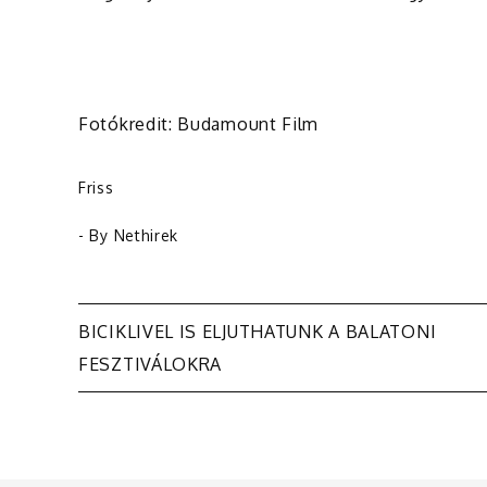
Fotókredit: Budamount Film
Friss
- By
Nethirek
Bejegyzés
BICIKLIVEL IS ELJUTHATUNK A BALATONI
FESZTIVÁLOKRA
navigáció