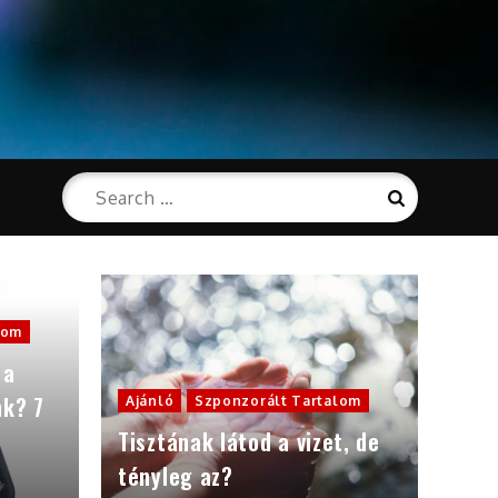
Search
Search
for:
lom
 a
nk? 7
Ajánló
Szponzorált Tartalom
Tisztának látod a vizet, de
tényleg az?