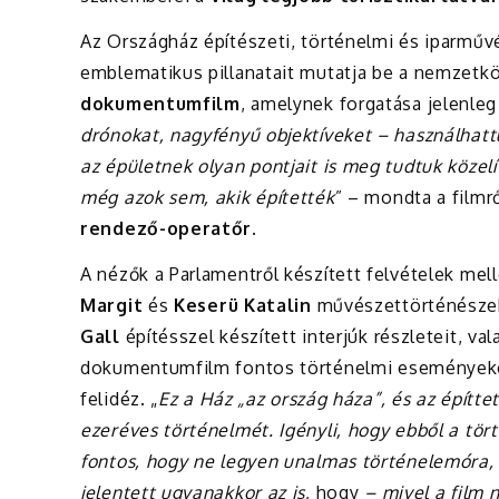
Az Országház építészeti, történelmi és iparműv
emblematikus pillanatait mutatja be a nemzet
dokumentumfilm
, amelynek forgatása jelenleg i
drónokat, nagyfényű objektíveket – használhat
az épületnek olyan pontjait is meg tudtuk közel
még azok sem, akik építették
” – mondta a filmr
rendező-operatőr
.
A nézők a Parlamentről készített felvételek mel
Margit
és
Keserü Katalin
művészettörténésze
Gall
építésszel készített interjúk részleteit, val
dokumentumfilm fontos történelmi eseményeket –
felidéz. „
Ez a Ház
„az ország háza”, és az építt
ezeréves történelmét. Igényli, hogy ebből a tö
fontos, hogy ne legyen unalmas történelemóra, 
jelentett ugyanakkor az is,
hogy
– mivel a film 