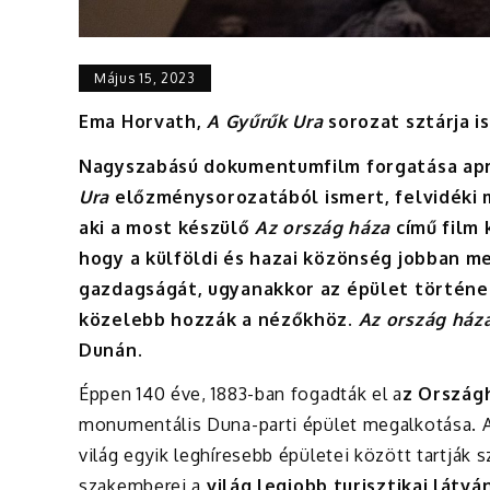
Május 15, 2023
Ema Horvath,
A Gyűrűk Ura
sorozat sztárja i
Nagyszabású dokumentumfilm forgatása apr
Ura
előzménysorozatából ismert, felvidéki 
aki a most készülő
Az ország háza
című film 
hogy a külföldi és hazai közönség jobban m
gazdagságát, ugyanakkor az épület történe
közelebb hozzák a nézőkhöz.
Az ország ház
Dunán.
Éppen 140 éve, 1883-ban fogadták el a
z Ország
monumentális Duna-parti épület megalkotása. 
világ egyik leghíresebb épületei között tartják 
szakemberei a
világ legjobb turisztikai lát