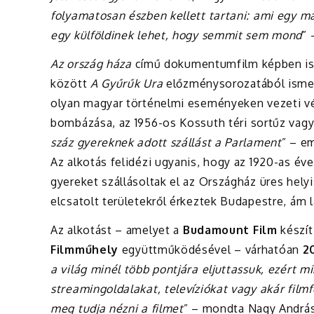
folyamatosan észben kellett tartani: ami egy m
egy külföldinek lehet, hogy semmit sem mond
”
Az ország háza
című dokumentumfilm képben is l
között
A Gyűrűk Ura
előzménysorozatából ismer
olyan magyar történelmi eseményeken vezeti vé
bombázása, az 1956-os Kossuth téri sortűz vagy 
száz gyereknek adott szállást a Parlament
” – e
Az alkotás felidézi ugyanis, hogy az 1920-as é
gyereket szállásoltak el az Országház üres helyi
elcsatolt területekről érkeztek Budapestre, ám l
Az alkotást – amelyet a
Budamount Film
készít
Filmműhely
együttműködésével – várhatóan
2
a világ minél több pontjára eljuttassuk, ezért 
streamingoldalakat, televíziókat vagy akár fil
meg tudja nézni a filmet
” – mondta Nagy András