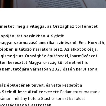
smerteti meg a világgal az Országház történetét
opóján járt hazánkban
A Gyűrűk
magyar származású amerikai színésznő, Ema Horvath,
képben is látszó narrátora lesz. Az alkotók célja,
egismerje az Országház építészeti, iparművészeti
tén keresztül Magyarország történelmét is
a
bemutatójára várhatóan 2023 őszén kerül sor a
ház épületének
terveit, és vette kezdetét a
A
Steindl Imre által tervezett
Parlamentet ma már a
számon, néhány hete a Stasher turisztikai oldal
ványosságának választották
.