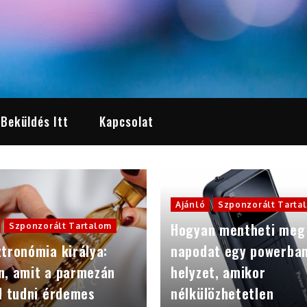
 Beküldés Itt
Kapcsolat
Ajánló
Szponzorált Tarta
Hogyan mentheti meg
Szponzorált Tartalom
tronómia királya:
napodat egy powerba
n, amit a parmezán
helyzet, amikor
l tudni érdemes
nélkülözhetetlen