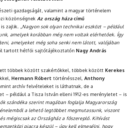
észeti gazdagságát, valamint a magyar történelem
közi közönségnek
Az ország háza
című
s zajlik. „
Nagyon sok olyan technikai eszközt – például
tunk, amelyek korábban még nem voltak elérhetőek. Így
íteni, amelyeket még soha senki nem látott, valójában
ől tartott hétfői sajtótájékoztatón
Nagy András
lett többek között szakértőkkel, többek között
Kerekes
kkel,
Hermann Róbert
történésszel,
Anthony
amint archív felvételeket is láthatnak, de a
 például a Tisza István elleni 1912-es merényletet – is
etők szándéka szerint magában foglalja Magyarország
rténelemből a lehető legtöbbet megmutassunk, viszont
és mégiscsak az Országház a főszereplő. Kihívást
nemzetközi piacra készül – úgy kell elmesélni, hogy