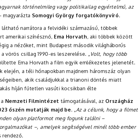
agyarnak történelmileg vagy politikailag egyértelmű, az
 – magyarázta
Somogyi György forgatókönyvíró
.
átható narrátora a felvidéki származású, többek
t amerikai színésznő,
Ema Horvath
, aki többek között
gig a nézőket, mint Budapest második világháborús
a vörös csillag 1990-es leszerelése. „
Volt, hogy több
mlítette Ema Horvath a film egyik emlékezetes jelenetét.
vek elején, a téli hónapokban majdnem háromszáz olyan
ségeiben, akik családjukkal a trianoni döntés miatt
akás híján fűtetlen vasúti kocsikban élte
 a
Nemzeti Filmintézet
támogatásával, az
Országház
023 őszén mutatják majd be
. „
Az a célunk, hogy a filmet
minden olyan platformot meg fogunk találni –
mforgalmazókat –, amelyek segítségével minél több ember
 rendező.