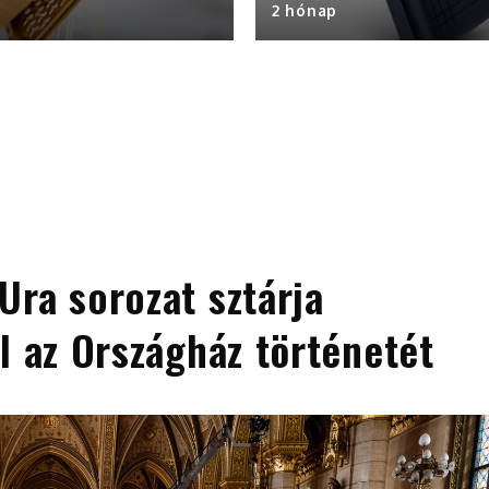
2 hónap
Ura sorozat sztárja
l az Országház történetét