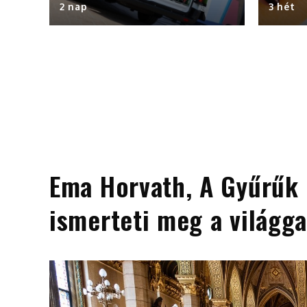
2 nap
3 hét
Ema Horvath, A Gyűrűk 
ismerteti meg a világga