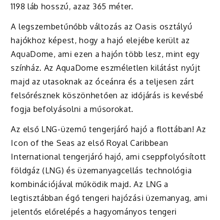
1198 láb hosszú, azaz 365 méter.
A legszembetűnőbb változás az Oasis osztályú
hajókhoz képest, hogy a hajó elejébe került az
AquaDome, ami ezen a hajón több lesz, mint egy
színház. Az AquaDome eszméletlen kilátást nyújt
majd az utasoknak az óceánra és a teljesen zárt
felsőrésznek köszönhetően az időjárás is kevésbé
fogja befolyásolni a műsorokat.
Az első LNG-üzemű tengerjáró hajó a flottában! Az
Icon of the Seas az első Royal Caribbean
International tengerjáró hajó, ami cseppfolyósított
földgáz (LNG) és üzemanyagcellás technológia
kombinációjával működik majd. Az LNG a
legtisztábban égő tengeri hajózási üzemanyag, ami
jelentős előrelépés a hagyományos tengeri