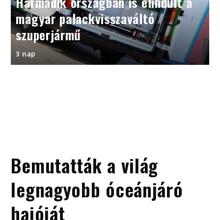
Harmadik országban is elindult a
magyar palackvisszaváltó
szuperjármű
3 nap
Bemutatták a világ
legnagyobb óceánjáró
hajóját