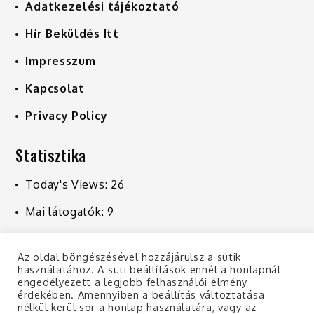
Adatkezelési tájékoztató
Hír Beküldés Itt
Impresszum
Kapcsolat
Privacy Policy
Statisztika
Today's Views:
26
Mai látogatók:
9
Last 7 Days Views:
241
Az oldal böngészésével hozzájárulsz a sütik
Last 30 Days Views:
1 053
használatához. A süti beállítások ennél a honlapnál
engedélyezett a legjobb felhasználói élmény
Last 365 Days Views:
10 905
érdekében. Amennyiben a beállítás változtatása
nélkül kerül sor a honlap használatára, vagy az