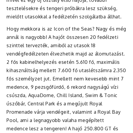
mivel ez egy új osztály első hajója, további
tesztelésekre és tengeri próbákra lesz szükség,
mielőtt utasokkal a fedélzetén szolgálatba állhat.
Hogy mekkora is az Icon of the Seas? Nagy és még
annál is nagyobb! A hajót összesen 20 fedélzeti
szinttel tervezték, amiből az utasok 18
vendégfedélzeten élvezhetik majd az álomutazást.
2 fős kabinelhelyezés esetén 5.610 fő, maximális
kihasználtság mellett 7.600 fő utaslétszámra 2.350
fős személyzet jut. Emellett nem kevesebb mint 7
medence, 9 pezsgőfürdő, 6 rekord nagyságú vízi
csúszda, AquaDome, Chill Island, Swim & Tonic
úszóbár, Central Park és a megújult Royal
Promenade várja vendégeit, valamint a Royal Bay
Pool, ami a legnagyobb valaha megépített
medence lesz a tengeren! A hajó 250.800 GT és