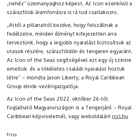
„nehéz” üzemanyaghoz képest. Az Icon ezenkívül a
szárazföldi áramforrásra is rá tud csatlakozni.
„Attól a pillanattól kezdve, hogy felszállnak a
fedélzetre, minden élményt kifejezetten arra
terveztünk, hogy a legjobb nyaralást biztosítsuk az
utasok részére, szárazföldön és tengeren egyaránt.
Az Icon of the Seas segítségével ezt egy új szintre
emeltük és a tökéletes családi nyaralást hoztuk
létre” – mondta Jason Liberty, a Royal Caribbean
Group elnök-vezérigazgatója.
Az Icon of the Seas 2022. október 26-tól
foglalható Magyarországon is a Tengerjáró – Royal
Caribbean képviseletnél, vagy weboldalán!
rccl.hu
Friss