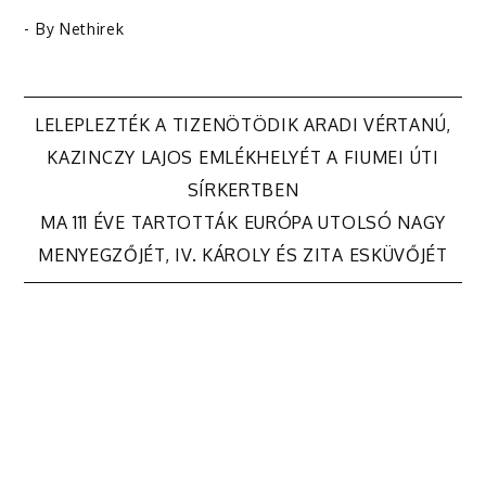
- By
Nethirek
Bejegyzés
LELEPLEZTÉK A TIZENÖTÖDIK ARADI VÉRTANÚ,
KAZINCZY LAJOS EMLÉKHELYÉT A FIUMEI ÚTI
navigáció
SÍRKERTBEN
MA 111 ÉVE TARTOTTÁK EURÓPA UTOLSÓ NAGY
MENYEGZŐJÉT, IV. KÁROLY ÉS ZITA ESKÜVŐJÉT