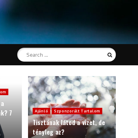
Search
Search
for:
lom
 a
nk? 7
Ajánló
Szponzorált Tartalom
Tisztának látod a vizet, de
tényleg az?