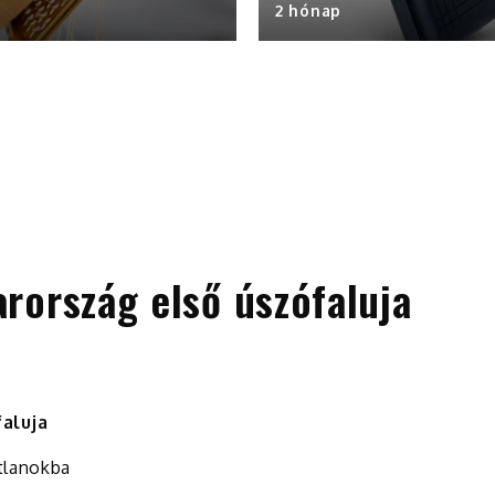
2 hónap
rország első úszófaluja
aluja
tlanokba