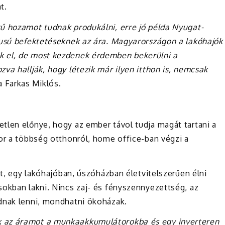
t.
ű hozamot tudnak produkálni, erre jó példa Nyugat-
pusú befektetéseknek az ára. Magyarországon a lakóhajók
k el, de most kezdenek érdemben bekerülni a
va hallják, hogy létezik már ilyen itthon is, nemcsak
ta
Farkas
Miklós
.
tlen előnye, hogy az ember távol tudja magát tartani a
or a többség otthonról, home office-ban végzi a
lt, egy lakóhajóban, úszóházban életvitelszerűen élni
sokban lakni. Nincs zaj- és fényszennyezettség, az
dnak lenni, mondhatni ökoházak.
k az áramot a munkaakkumulátorokba és egy inverteren