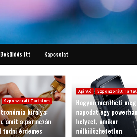
 Beküldés Itt
Kapcsolat
Ajánló
Szponzorált Tarta
Hogyan mentheti meg
Szponzorált Tartalom
tronómia királya:
napodat egy powerba
n, amit a parmezán
helyzet, amikor
l tudni érdemes
nélkülözhetetlen