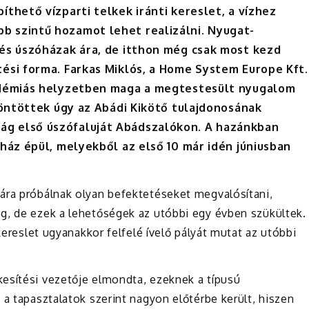
thető vízparti telkek iránti kereslet, a vízhez
b szintű hozamot lehet realizálni. Nyugat-
 és úszóházak ára, de itthon még csak most kezd
tési forma.
Farkas
Miklós
, a Home System Europe Kft.
andémiás helyzetben maga a megtestesült nyugalom
 döntöttek úgy az Abádi Kikötő tulajdonosának
ág első úszófaluját Abádszalókon. A hazánkban
 ház épül, melyekből az első 10 már idén júniusban
ára próbálnak olyan befektetéseket megvalósítani,
g, de ezek a lehetőségek az utóbbi egy évben szükültek.
kereslet ugyanakkor felfelé ívelő pályát mutat az utóbbi
esítési vezetője elmondta, ezeknek a típusú
 a tapasztalatok szerint nagyon előtérbe került, hiszen