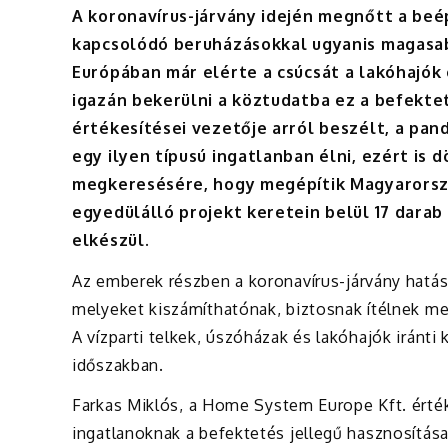
A koronavírus-járvány idején megnőtt a beépí
kapcsolódó beruházásokkal ugyanis magasab
Európában már elérte a csúcsát a lakóhajók
igazán bekerülni a köztudatba ez a befekte
értékesítései vezetője arról beszélt, a p
egy ilyen típusú ingatlanban élni, ezért is
megkeresésére, hogy megépítik Magyarorsz
egyedülálló projekt keretein belül 17 darab
elkészül.
Az emberek részben a koronavírus-járvány hatás
melyeket kiszámíthatónak, biztosnak ítélnek me
A vízparti telkek, úszóházak és lakóhajók iránti 
időszakban.
Farkas
Miklós
, a Home System Europe Kft. érték
ingatlanoknak a befektetés jellegű hasznosítása