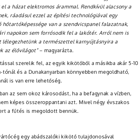
k el a házat elektromos árammal. Rendkívül alacsony a
k, ráadásul ezzel az építési technológiával egy
ó hőtartóképessége van a szendvicspanel falazatnak,
 napokon sem forrósodik fel a lakótér. Arról nem is
 lélegezhetünk a természettel karnyújtásnyira a
k az élővilágot”
– magyarázta.
ssal szerelik fel, az egyik kikötőből a másikba akár 5-10
sza-tónál és a Dunakanyarban könnyebben megoldható,
nál is van erre lehetőség.
kban az sem okoz károsodást, ha a befagynak a vízben,
 nem képes összeroppantani azt. Mivel négy évszakos
mert a fűtés is megoldott bennük.
yártócég egy abádszalóki kikötő tulajdonosával