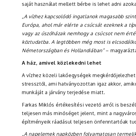
saját használat mellett bérbe is lehet adni azoka
„A vízhez kapcsolódó ingatlanok magasabb szint
Európa, ahol már elérte a csúcsát ezeknek a tí
vagy az úszóházak nemhogy a csúcsot nem érté
köztudatba. A legtöbben még most is elcsodálkoz
Németországban és Hollandiában”
– magyaráz
A ház, amivel közlekedni lehet
A vízhez közeli lakóegységek megkérdőjelezhete
stressztől, ami hatványozottan igaz akkor, amik
munkáját a járvány terjedése miatt.
Farkas
Miklós
értékesítési vezető arról is beszé
teljesen más minőséget jelent, mint a nagyváro
építményeik ráadásul teljesen önfenntartóak tu
„A napelemek napközben folyamatosan termeli