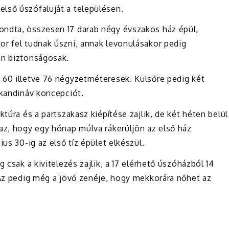
lső úszófaluját a településen.
ndta, összesen 17 darab négy évszakos ház épül,
or fel tudnak úszni, annak levonulásakor pedig
an biztonságosak.
 60 illetve 76 négyzetméteresek. Külsőre pedig két
skandináv koncepciót.
ktúra és a partszakasz kiépítése zajlik, de két héten belül
az, hogy egy hónap múlva rákerüljön az első ház
us 30-ig az első tíz épület elkészül.
 csak a kivitelezés zajlik, a 17 elérhető úszóházból 14
 Az pedig még a jövő zenéje, hogy mekkorára nőhet az