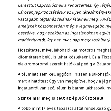
keresztül kapcsolódnak a rendszerhez, így látjá
károsanyagkibocsátásuk az ilyen létesítményekne
vastagabb téglaház falának felelnek meg. Kivál
amelynek köszönhetően még a legmelegebb nyári
beszélve, hogy ezekben az ingatlanokban együtt
madárvilágtól, így nap mint nap megcsodálhatju
Hozzátette, mivel lakóhajóikat motoros meghajtá
kilométeren belül is lehet közlekedni. Ez a Ti
elektromotorral szerelt hajókkal pedig a Balaton
A tél miatt sem kell aggódni, hiszen a lakóhajó
mert a hatótest úgy van megépítve, hogy a jég
ingatlanról van szó, télen is bátran lakhatóak, 
Szinte már meg is telt az épülő úszófalu
A több mint 17 éves tapasztalattal rendelkező g