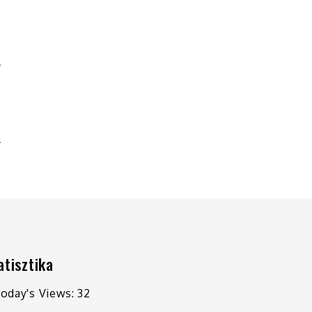
A
L
1
atisztika
oday's Views:
32