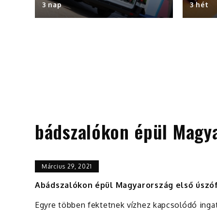
3 nap
3 hét
bádszalókon épül Magya
Március 29, 2021
Abádszalókon épül Magyarország első úszóf
Egyre többen fektetnek vízhez kapcsolódó inga