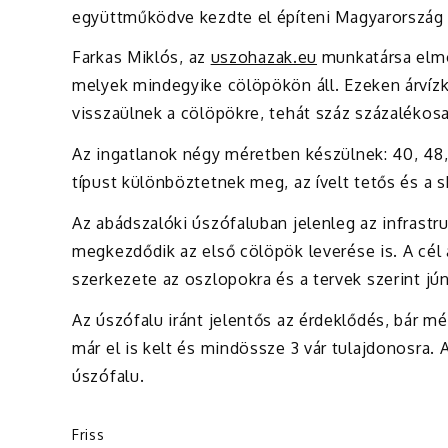
együttműködve kezdte el építeni Magyarország e
Farkas
Miklós
, az
uszohazak.eu
munkatársa elmo
melyek mindegyike cölöpökön áll. Ezeken árvízk
visszaülnek a cölöpökre, tehát száz százalékos
Az ingatlanok négy méretben készülnek: 40, 48,
típust különböztetnek meg, az ívelt tetős és a 
Az abádszalóki úszófaluban jelenleg az infrastru
megkezdődik az első cölöpök leverése is. A cél 
szerkezete az oszlopokra és a tervek szerint júni
Az úszófalu iránt jelentős az érdeklődés, bár még
már el is kelt és mindössze 3 vár tulajdonosra.
úszófalu.
Friss