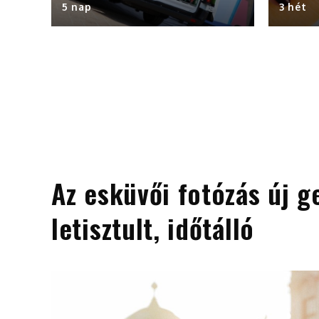
5 nap
3 hét
Az esküvői fotózás új g
letisztult, időtálló