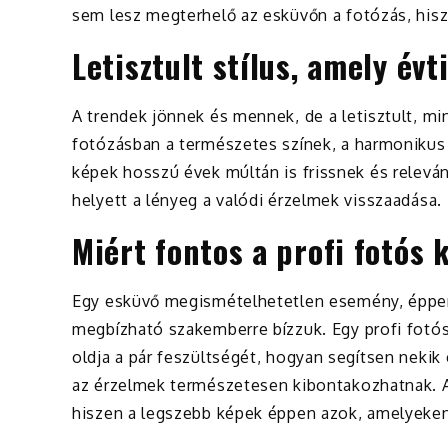
sem lesz megterhelő az esküvőn a fotózás, hisz
Letisztult stílus, amely év
A trendek jönnek és mennek, de a letisztult, min
fotózásban a természetes színek, a harmonikus k
képek hosszú évek múltán is frissnek és relevá
helyett a lényeg a valódi érzelmek visszaadása.
Miért fontos a profi fotós 
Egy esküvő megismételhetetlen esemény, éppen 
megbízható szakemberre bízzuk. Egy profi fotós
oldja a pár feszültségét, hogyan segítsen nekik
az érzelmek természetesen kibontakozhatnak. A
hiszen a legszebb képek éppen azok, amelyeken