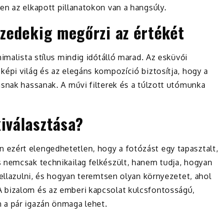
en az elkapott pillanatokon van a hangsúly.
tizedekig megőrzi az értékét
imalista stílus mindig időtálló marad. Az esküvői
épi világ és az elegáns kompozíció biztosítja, hogy a
nsnak hassanak. A művi filterek és a túlzott utómunka
kiválasztása?
ezért elengedhetetlen, hogy a fotózást egy tapasztalt,
 nemcsak technikailag felkészült, hanem tudja, hogyan
 ellazulni, és hogyan teremtsen olyan környezetet, ahol
 bizalom és az emberi kapcsolat kulcsfontosságú,
 a pár igazán önmaga lehet.