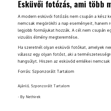
Esküvői fotózás, ami több 
A modern esküvői fotózás nem csupán a kész kép
nemcsak megörökíti a nap eseményeit, hanem rés
legjobb formájukat hozzák. A cél nem csupán 
vizuális élmény megteremtése.
Ha szeretnél olyan esküvői fotókat, amelyek n
válassz egy olyan fotóst, aki a természetességre
hangsúlyt. Hiszen az esküvőd emlékei nemcsak a
Forrás: Szponzorált Tartalom
Ajánló
,
Szponzorált Tartalom
- By
Nethirek