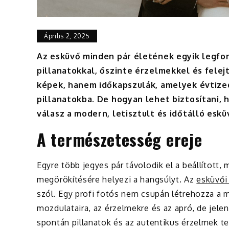
Április 2, 2025
Az esküvő minden pár életének egyik legfo
pillanatokkal, őszinte érzelmekkel és fele
képek, hanem időkapszulák, amelyek évtize
pillanatokba. De hogyan lehet biztosítani,
válasz a modern, letisztult és időtálló eskü
A természetesség ereje
Egyre több jegyes pár távolodik el a beállított, 
megörökítésére helyezi a hangsúlyt. Az
esküvői
szól. Egy profi fotós nem csupán létrehozza a m
mozdulataira, az érzelmekre és az apró, de jel
spontán pillanatok és az autentikus érzelmek te