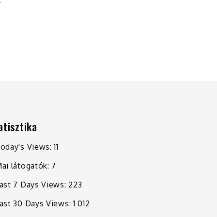
R
N
atisztika
oday's Views:
11
ai látogatók:
7
ast 7 Days Views:
223
ast 30 Days Views:
1 012