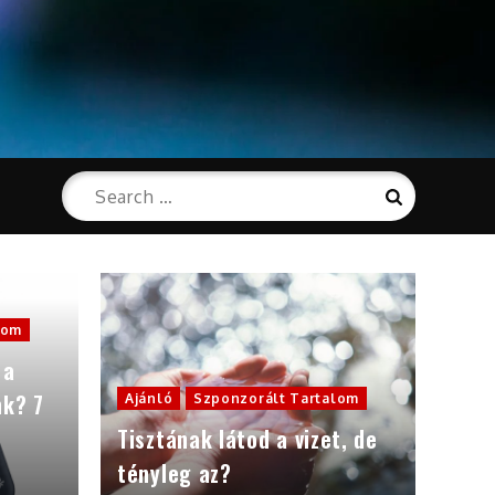
Search
Search
for:
lom
 a
nk? 7
Ajánló
Szponzorált Tartalom
Tisztának látod a vizet, de
tényleg az?