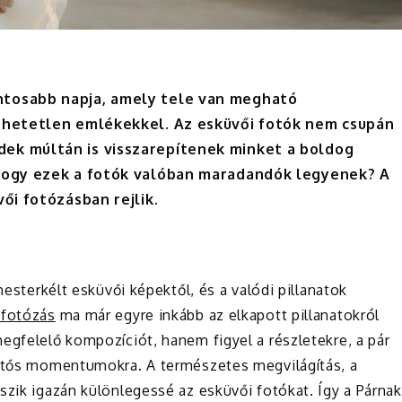
ntosabb napja, amely tele van megható
jthetetlen emlékekkel. Az esküvői fotók nem csupán
dek múltán is visszarepítenek minket a boldog
 hogy ezek a fotók valóban maradandók legyenek? A
vői fotózásban rejlik.
mesterkélt esküvői képektől, és a valódi pillanatok
 fotózás
ma már egyre inkább az elkapott pillanatokról
egfelelő kompozíciót, hanem figyel a részletekre, a pár
entős momentumokra. A természetes megvilágítás, a
szik igazán különlegessé az esküvői fotókat. Így a Párnak