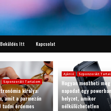
 Beküldés Itt
Kapcsolat
Ajánló
Szponzorált Tarta
Hogyan mentheti meg
Szponzorált Tartalom
tronómia királya:
napodat egy powerba
n, amit a parmezán
helyzet, amikor
l tudni érdemes
nélkülözhetetlen