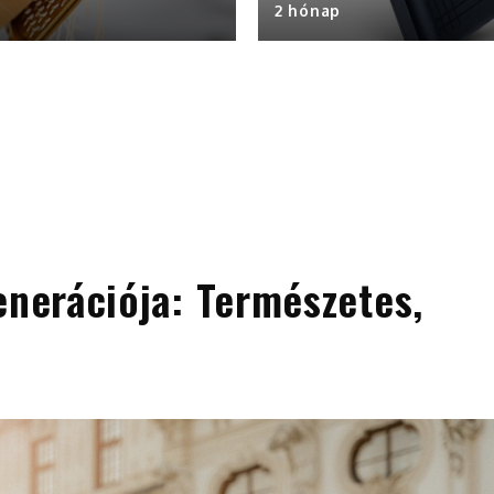
2 hónap
enerációja: Természetes,