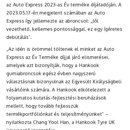
az Auto Express 2023-as Év terméke díjátadóján. A
2023.05.17-én megjelent számában az Auto
Express így jellemezte az abroncsot: „Jól
vezethető, kellemes pontossággal, ez egy ígéretes
debütálás”.
„Az idén is örömmel töltenek el minket az Auto
Express az Év Terméke díjjal járó elismerései,
amelyek azt bizonyítják, hogy a Hankook
gumiabroncsok egész évben nagyszerű
választásnak bizonyulnak az Egyesült Királyságbeli
vásárlóink számára. A Hankook elkötelezett a
folyamatos kutatás-fejlesztési beruházások
mellett, hogy tovább fejlesszük
termékportfóliónkat és teljesítményünket” –
nyilatkozta Chang Yool Han, a Hankook Tyre UK