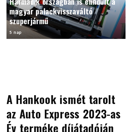
Harmadik országban is elindult a
magyar palackvisszaváltó
szuperjármű
5 nap
A Hankook ismét tarolt
az Auto Express 2023-as
Év terméke díjátadóján