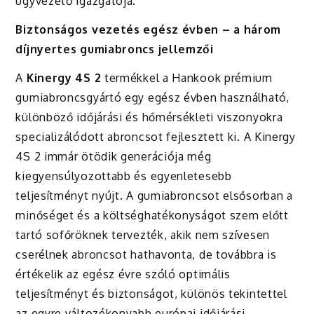
ügyvezető igazgatója.
Biztonságos vezetés egész évben – a három
díjnyertes gumiabroncs jellemzői
A
Kinergy 4S 2
termékkel a Hankook prémium
gumiabroncsgyártó egy egész évben használható,
különböző időjárási és hőmérsékleti viszonyokra
specializálódott abroncsot fejlesztett ki. A Kinergy
4S 2 immár ötödik generációja még
kiegyensúlyozottabb és egyenletesebb
teljesítményt nyújt. A gumiabroncsot elsősorban a
minőséget és a költséghatékonyságot szem előtt
tartó sofőröknek tervezték, akik nem szívesen
cserélnek abroncsot hathavonta, de továbbra is
értékelik az egész évre szóló optimális
teljesítményt és biztonságot, különös tekintettel
az egyre változékonyabb európai időjárási