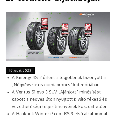
Július 6, 2023
A Kinergy 4S 2 újfent a legjobbnak bizonyult a
„Négyévszakos gumiabroncs” kategóriában
A Ventus S1 evo 3 SUV „Ajánlott” minősítést
kapott a nedves úton nyújtott kiváló fékező és
vezethetőségi teljesítményének köszönhetően
A Hankook Winter i*cept RS 3 első alkalommal