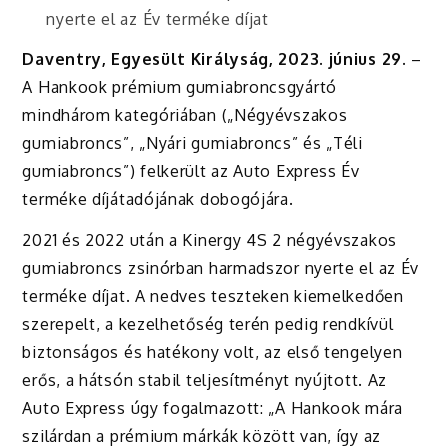
nyerte el az Év terméke díjat
Daventry, Egyesült Királyság, 2023. június 29.
–
A Hankook prémium gumiabroncsgyártó
mindhárom kategóriában („Négyévszakos
gumiabroncs”, „Nyári gumiabroncs” és „Téli
gumiabroncs”) felkerült az Auto Express Év
terméke díjátadójának dobogójára.
2021 és 2022 után a Kinergy 4S 2 négyévszakos
gumiabroncs zsinórban harmadszor nyerte el az Év
terméke díjat. A nedves teszteken kiemelkedően
szerepelt, a kezelhetőség terén pedig rendkívül
biztonságos és hatékony volt, az első tengelyen
erős, a hátsón stabil teljesítményt nyújtott. Az
Auto Express úgy fogalmazott: „A Hankook mára
szilárdan a prémium márkák között van, így az