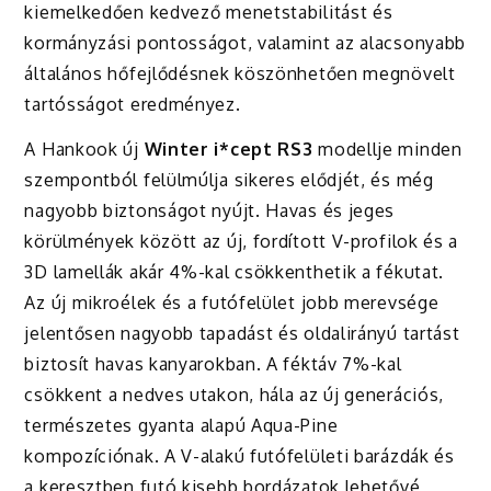
kiemelkedően kedvező menetstabilitást és
kormányzási pontosságot, valamint az alacsonyabb
általános hőfejlődésnek köszönhetően megnövelt
tartósságot eredményez.
A Hankook új
Winter i*cept RS3
modellje minden
szempontból felülmúlja sikeres elődjét, és még
nagyobb biztonságot nyújt. Havas és jeges
körülmények között az új, fordított V-profilok és a
3D lamellák akár 4%-kal csökkenthetik a fékutat.
Az új mikroélek és a futófelület jobb merevsége
jelentősen nagyobb tapadást és oldalirányú tartást
biztosít havas kanyarokban. A féktáv 7%-kal
csökkent a nedves utakon, hála az új generációs,
természetes gyanta alapú Aqua-Pine
kompozíciónak. A V-alakú futófelületi barázdák és
a keresztben futó kisebb bordázatok lehetővé