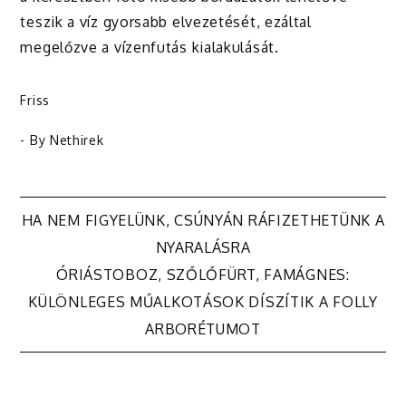
teszik a víz gyorsabb elvezetését, ezáltal
megelőzve a vízenfutás kialakulását.
Friss
- By
Nethirek
Bejegyzés
HA NEM FIGYELÜNK, CSÚNYÁN RÁFIZETHETÜNK A
NYARALÁSRA
navigáció
ÓRIÁSTOBOZ, SZŐLŐFÜRT, FAMÁGNES:
KÜLÖNLEGES MŰALKOTÁSOK DÍSZÍTIK A FOLLY
ARBORÉTUMOT