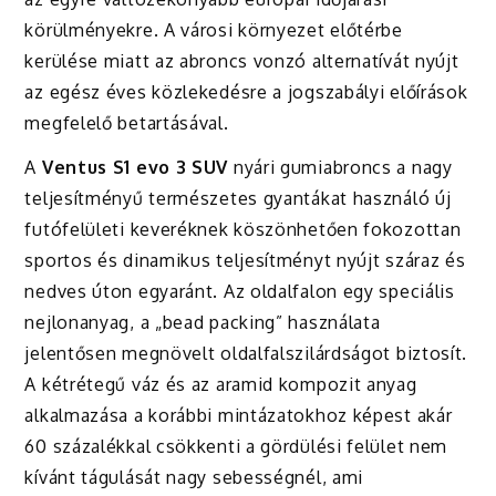
körülményekre. A városi környezet előtérbe
kerülése miatt az abroncs vonzó alternatívát nyújt
az egész éves közlekedésre a jogszabályi előírások
megfelelő betartásával.
A
Ventus S1 evo 3 SUV
nyári gumiabroncs a nagy
teljesítményű természetes gyantákat használó új
futófelületi keveréknek köszönhetően fokozottan
sportos és dinamikus teljesítményt nyújt száraz és
nedves úton egyaránt. Az oldalfalon egy speciális
nejlonanyag, a „bead packing” használata
jelentősen megnövelt oldalfalszilárdságot biztosít.
A kétrétegű váz és az aramid kompozit anyag
alkalmazása a korábbi mintázatokhoz képest akár
60 százalékkal csökkenti a gördülési felület nem
kívánt tágulását nagy sebességnél, ami