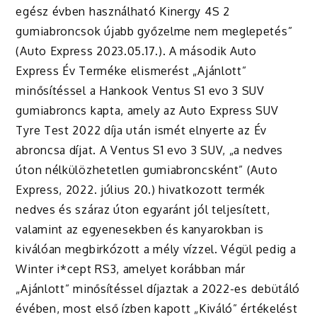
egész évben használható Kinergy 4S 2
gumiabroncsok újabb győzelme nem meglepetés”
(Auto Express 2023.05.17.). A második Auto
Express Év Terméke elismerést „Ajánlott”
minősítéssel a Hankook Ventus S1 evo 3 SUV
gumiabroncs kapta, amely az Auto Express SUV
Tyre Test 2022 díja után ismét elnyerte az Év
abroncsa díjat. A Ventus S1 evo 3 SUV, „a nedves
úton nélkülözhetetlen gumiabroncsként” (Auto
Express, 2022. július 20.) hivatkozott termék
nedves és száraz úton egyaránt jól teljesített,
valamint az egyenesekben és kanyarokban is
kiválóan megbirkózott a mély vízzel. Végül pedig a
Winter i*cept RS3, amelyet korábban már
„Ajánlott” minősítéssel díjaztak a 2022-es debütáló
évében, most első ízben kapott „Kiváló” értékelést