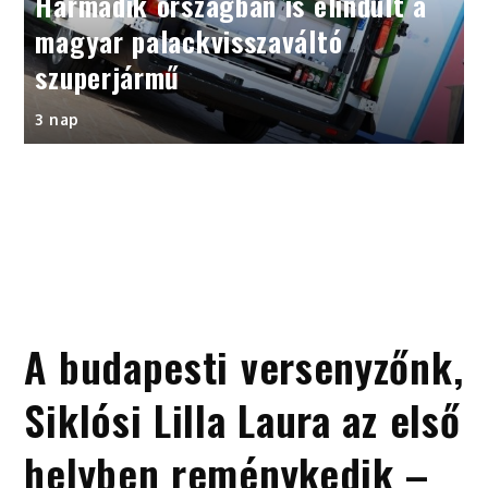
Harmadik országban is elindult a
magyar palackvisszaváltó
szuperjármű
3 nap
A budapesti versenyzőnk,
Siklósi Lilla Laura az első
helyben reménykedik –