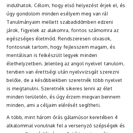
indulhatok. Célom, hogy első helyezést érjek el, és
úgy gondolom minden esélyem meg van rá!
Tanulmányaim mellett szabadidőmben edzeni
járok, figyelek az alakomra, fontos számomra az
egészséges életmód. Rendszeresen olvasok,
fontosnak tartom, hogy fejlesszem magam, és
mentálisan is felkészült legyek minden
élethelyzetben. Jelenleg az angol nyelvet tanulom,
tervben van érettségi után nyelvvizsgát szerezni
belőle, de a későbbiekben szeretnék több nyelvet
is megtanulni. Szeretnék sikeres lenni az élet
minden területén, és úgy érzem megvan bennem
minden, ami a céljaim elérését segítheti.
A több, mint három órás gálaműsor keretében 4
alkalommal vonulnak fel a versenyző szépségek és