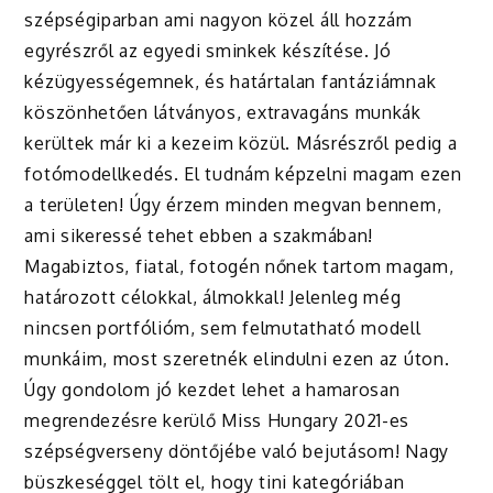
szépségiparban ami nagyon közel áll hozzám
egyrészről az egyedi sminkek készítése. Jó
kézügyességemnek, és határtalan fantáziámnak
köszönhetően látványos, extravagáns munkák
kerültek már ki a kezeim közül. Másrészről pedig a
fotómodellkedés. El tudnám képzelni magam ezen
a területen! Úgy érzem minden megvan bennem,
ami sikeressé tehet ebben a szakmában!
Magabiztos, fiatal, fotogén nőnek tartom magam,
határozott célokkal, álmokkal! Jelenleg még
nincsen portfólióm, sem felmutatható modell
munkáim, most szeretnék elindulni ezen az úton.
Úgy gondolom jó kezdet lehet a hamarosan
megrendezésre kerülő Miss Hungary 2021-es
szépségverseny döntőjébe való bejutásom! Nagy
büszkeséggel tölt el, hogy tini kategóriában