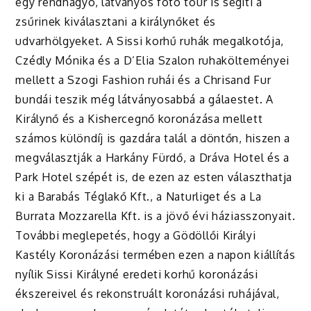
egy rendhagyó, látványos fotó tour is segíti a
zsűrinek kiválasztani a királynőket és
udvarhölgyeket. A Sissi korhű ruhák megalkotója,
Czédly Mónika és a D’Elia Szalon ruhakölteményei
mellett a Szogi Fashion ruhái és a Chrisand Fur
bundái teszik még látványosabbá a gálaestet. A
Királynő és a Kishercegnő koronázása mellett
számos különdíj is gazdára talál a döntőn, hiszen a
megválasztják a Harkány Fürdő, a Dráva Hotel és a
Park Hotel szépét is, de ezen az esten választhatja
ki a Barabás Téglakő Kft., a Naturliget és a La
Burrata Mozzarella Kft. is a jövő évi háziasszonyait.
További meglepetés, hogy a Gödöllői Királyi
Kastély Koronázási termében ezen a napon kiállítás
nyílik Sissi Királyné eredeti korhű koronázási
ékszereivel és rekonstruált koronázási ruhájával,