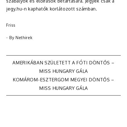
szabályok és előírások betartására. Jegyek csak a
jegy.hu-n kaphatók korlátozott számban.
Friss
- By
Nethirek
Bejegyzés
AMERIKÁBAN SZÜLETETT A FÓTI DÖNTŐS –
MISS HUNGARY GÁLA
navigáció
KOMÁROM-ESZTERGOM MEGYEI DÖNTŐS –
MISS HUNGARY GÁLA