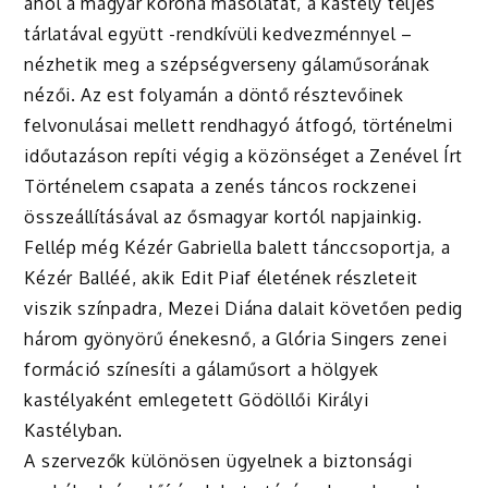
ahol a magyar korona másolatát, a kastély teljes
tárlatával együtt -rendkívüli kedvezménnyel –
nézhetik meg a szépségverseny gálaműsorának
nézői. Az est folyamán a döntő résztevőinek
felvonulásai mellett rendhagyó átfogó, történelmi
időutazáson repíti végig a közönséget a Zenével Írt
Történelem csapata a zenés táncos rockzenei
összeállításával az ősmagyar kortól napjainkig.
Fellép még Kézér Gabriella balett tánccsoportja, a
Kézér Balléé, akik Edit Piaf életének részleteit
viszik színpadra, Mezei Diána dalait követően pedig
három gyönyörű énekesnő, a Glória Singers zenei
formáció színesíti a gálaműsort a hölgyek
kastélyaként emlegetett Gödöllői Királyi
Kastélyban.
A szervezők különösen ügyelnek a biztonsági