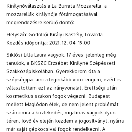
Királynőválasztás a La Burrata Mozzarella, a
mozzarellák királynője főtámogatásával
megrendezésre kerülő döntő:
Helyszín: Gödöllői Királyi Kastély, Lovarda
Kezdés időpontja: 2021. 12. 04. 19.00
Siklósi Lilla Laura vagyok, 17 éves, jelenleg még
tanulok, a BKSZC Erzsébet Királyné Szépészeti
Szakközépiskolában. Gyerekkorom óta a
szépségipar ami a leginkább vonz engem, ezért is
választottam ezt az irányvonalat. Érettségi után
kozmetikus szakon fogok végezni. Budapest
mellett Maglódon élek, de nem jelent problémát
számomra a közlekedés, rugalmas vagyok ilyen
téren. Jövő év elején kezdem a jogosítványt, nyárra
már saját gépkocsival fogok rendelkezni. A