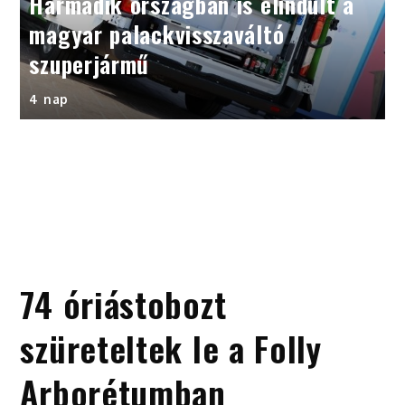
Harmadik országban is elindult a
magyar palackvisszaváltó
szuperjármű
4 nap
74 óriástobozt
szüreteltek le a Folly
Arborétumban