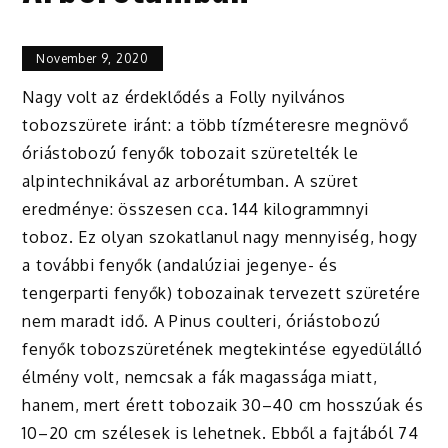
November 9, 2020
Nagy volt az érdeklődés a Folly nyilvános
tobozszürete iránt: a több tízméteresre megnövő
óriástobozú fenyők tobozait szüretelték le
alpintechnikával az arborétumban. A szüret
eredménye: összesen cca. 144 kilogrammnyi
toboz. Ez olyan szokatlanul nagy mennyiség, hogy
a további fenyők (andalúziai jegenye- és
tengerparti fenyők) tobozainak tervezett szüretére
nem maradt idő. A Pinus coulteri, óriástobozú
fenyők tobozszüretének megtekintése egyedülálló
élmény volt, nemcsak a fák magassága miatt,
hanem, mert érett tobozaik 30–40 cm hosszúak és
10–20 cm szélesek is lehetnek. Ebből a fajtából 74