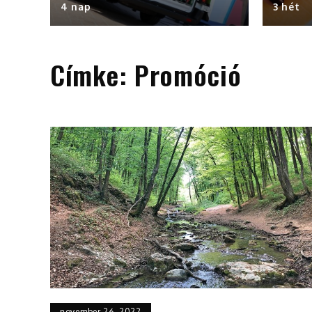
4 nap
3 hét
Címke:
Promóció
november 26, 2022