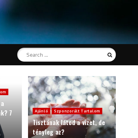
Search
Search
for:
lom
 a
nk? 7
Ajánló
Szponzorált Tartalom
Tisztának látod a vizet, de
tényleg az?