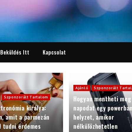
 Beküldés Itt
Kapcsolat
Ajánló
Szponzorált Tarta
Hogyan mentheti meg
Szponzorált Tartalom
tronómia királya:
napodat egy powerba
n, amit a parmezán
helyzet, amikor
l tudni érdemes
nélkülözhetetlen