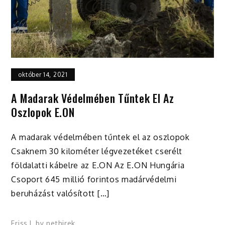
október 14, 2021
A Madarak Védelmében Tűntek El Az
Oszlopok E.ON
A madarak védelmében tűntek el az oszlopok
Csaknem 30 kilométer légvezetéket cserélt
földalatti kábelre az E.ON Az E.ON Hungária
Csoport 645 millió forintos madárvédelmi
beruházást valósított […]
Friss
by
nethirek