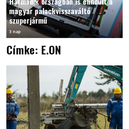
Harmadik országban is elindult a
magyar palackvisszaváltó
szuperjármű
3 nap
Címke:
E.ON