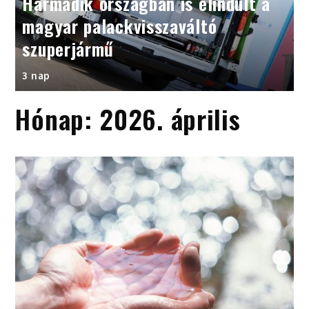
Harmadik országban is elindult a
magyar palackvisszaváltó
szuperjármű
3 nap
Hónap:
2026. április